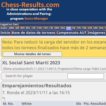
Logged on: Gast
Arabic
ARM
AZE
BIH
BUL
CAT
CHN
CRO
CZE
DEN
ENG
ESP
FAI
FIN
FRA
GER
GRE
INA
I
Inicio
Base de datos de torneos
Campeonato AUT
Imágenes
Nota: Para reducir la carga del servidor en los esc
todos los torneos finalizados hace más de 2 semanas
XL Social Sant Martí 2023
Última actualización25.11.2023 11:09:13, Propietario/Última carga: Pablo Casti
Search for player
Emparejamientos/Resultados
7. Ronda el 2023/11/11 a las 16:15
*)
M.
No.
White
Elo
Pts.
Resultad