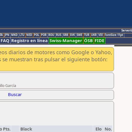
Servert
TA
JPN
MKD
LTU
NED
POL
POR
ROU
RUS
SRB
SVK
SWE
TUR
UKR
VIE
FontSize:11pt
FAQ
Registro en línea
Swiss-Manager
ÖSB
FIDE
aneos diarios de motores como Google o Yahoo,
 se muestran tras pulsar el siguiente botón:
llo García
Buscar
o
Pts.
Black
Elo
No.