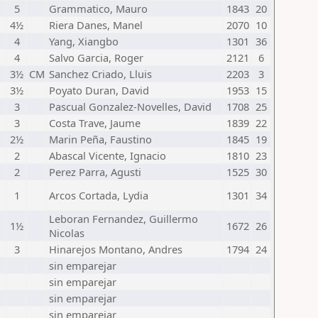
5
Grammatico, Mauro
1843
20
4½
Riera Danes, Manel
2070
10
4
Yang, Xiangbo
1301
36
4
Salvo Garcia, Roger
2121
6
3½
CM
Sanchez Criado, Lluis
2203
3
3½
Poyato Duran, David
1953
15
3
Pascual Gonzalez-Novelles, David
1708
25
3
Costa Trave, Jaume
1839
22
2½
Marin Peña, Faustino
1845
19
2
Abascal Vicente, Ignacio
1810
23
2
Perez Parra, Agusti
1525
30
1
Arcos Cortada, Lydia
1301
34
Leboran Fernandez, Guillermo
1½
1672
26
Nicolas
3
Hinarejos Montano, Andres
1794
24
sin emparejar
sin emparejar
sin emparejar
sin emparejar