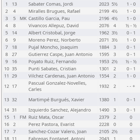
1
13
Sabater Comas, Jordi
2023
5½
1 - 0
2
4
Miralles Brugues, Rafael
2199
4½
1 - 0
3
5
MK
Castillo Garcia, Pau
2196
4½
1 - 0
4
8
Vivancos Allepuz, David
2076
4
½ - ½
5
14
Albert Cristobal, Jorge
1962
3½
0 - 1
6
9
Moreno Perez, Norberto
2071
3½
1 - 0
7
18
Pujal Moncho, Joaquim
1884
3
0 - 1
8
27
Gutierrez Caspe, Juan Antonio
1595
3
0 - 1
9
16
Poyato Ruiz, Fernando
1953
2½
½ - ½
10
35
Punti Sabates, Cristian
1301
2
0 - 1
11
29
Vilchez Cardenas, Juan Antonio
1554
2
1 - 0
Pascual Gonzalez-Novelles,
12
17
1932
2
- - +
Carles
13
32
Martimpé Burgués, Xavier
1380
1
0 - 1
14
31
Izquierdo Sanchez, Alejandro
1490
3
0 - 1
15
1
FM
Ruiz Mata, Oscar
2379
2
0
16
2
Perez Pastora, Evarist
2228
0
0
17
7
Sanchez-Cozar Valero, Joan
2105
2½
0
18
11
Fabregas Fontanet, Antoni
2043
1
0