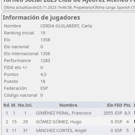
Última actualización25.11.2023 19:46:38, Propietario/Última carga: Spanish C
Información de jugadores
Nombre
CERDA GUILABERT, Carla
Ranking inicial
19
Elo
1358
Elo nacional
0
Elo internacional
1358
Performance
1283
FIDE elo +/-
0
Puntos
4,5
Puesto
18
Federación
ESP
Código nacional
0
Rd.
M.
No.Ini.
Nombre
Elo
FED
Pts.
1
1
1
GIMÉNEZ PERAL, Francisco
2055
ESP
8,5
2
15
29
GÓMEZ GÓMEZ, Hugo
0
ESP
4
3
11
31
SÁNCHEZ CORTÉS, Angel
0
ESP
5