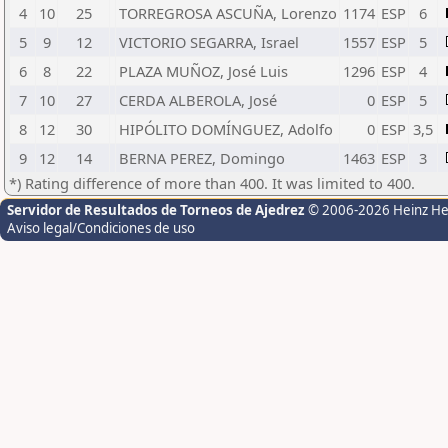
4
10
25
TORREGROSA ASCUÑA, Lorenzo
1174
ESP
6
5
9
12
VICTORIO SEGARRA, Israel
1557
ESP
5
6
8
22
PLAZA MUÑOZ, José Luis
1296
ESP
4
7
10
27
CERDA ALBEROLA, José
0
ESP
5
8
12
30
HIPÓLITO DOMÍNGUEZ, Adolfo
0
ESP
3,5
9
12
14
BERNA PEREZ, Domingo
1463
ESP
3
*) Rating difference of more than 400. It was limited to 400.
Servidor de Resultados de Torneos de Ajedrez
© 2006-2026 Heinz H
Aviso legal/Condiciones de uso