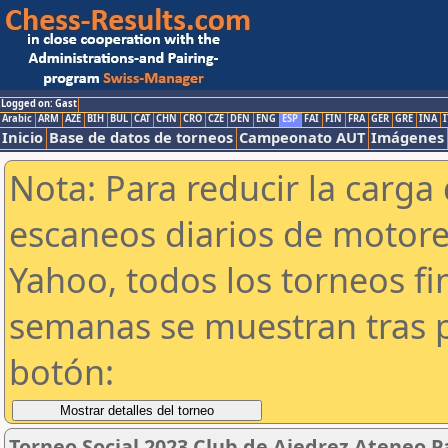
Logged on: Gast
Arabic
ARM
AZE
BIH
BUL
CAT
CHN
CRO
CZE
DEN
ENG
ESP
FAI
FIN
FRA
GER
GRE
INA
I
Inicio
Base de datos de torneos
Campeonato AUT
Imágenes
Nota: Para reducir la carga 
escaneos diarios de motor
Yahoo, todos los torneos f
semanas se muestran tras p
botón:
Torneo Social 2023 Club de Ajedrez Ateneo P