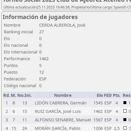
Última actualización25.11.2023 19:46:38, Propietario/Última carga: Spanish C
Información de jugadores
Nombre
CERDA ALBEROLA, José
Ranking inicial
27
Elo
0
Elo nacional
0
Elo internacional
0
Performance
1462
Puntos
5
Puesto
12
Federación
ESP
Código nacional
0
Rd.
M.
No.Ini.
Nombre
Elo
FED
Pts.
Res
1
8
13
LIDÓN CABRERA, Germán
1545
ESP
4
1
2
6
15
RUIZ GARCÍA, José Luis
1462
ESP
4
0
3
7
11
ALFONSO SENABRE, Manuel
1567
ESP
4
0
4
15
24
MORÁN GARCÍA, Pablo
1206
ESP
2,5
1