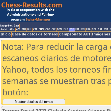
Logged on: Gast
Arabic
ARM
AZE
BIH
BUL
CAT
CHN
CRO
CZE
DEN
ENG
ESP
FAI
FIN
FRA
GER
GRE
INA
I
Inicio
Base de datos de torneos
Campeonato AUT
Imágenes
Nota: Para reducir la carga 
escaneos diarios de motor
Yahoo, todos los torneos f
semanas se muestran tras p
botón:
Torneo Social 2023 Club de Ajedrez Ateneo P