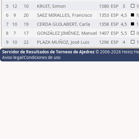
5
12
10
KRUIT, Simon
1580
ESP
3
6
9
20
SAEZ MIRALLES, Francisco
1353
ESP
4,5
7
10
19
CERDA GUILABERT, Carla
1358
ESP
4,5
1
8
7
17
GONZÁLEZ JIMÉNEZ, Manuel
1407
ESP
5,5
0
9
10
22
PLAZA MUÑOZ, José Luis
1296
ESP
4
1
Servidor de Resultados de Torneos de Ajedrez
© 2006-2026 Heinz H
Aviso legal/Condiciones de uso