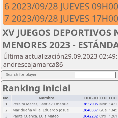
6 2023/09/28 JUEVES 09H0
7 2023/09/28 JUEVES 17H0
XV JUEGOS DEPORTIVOS 
MENORES 2023 - ESTÁND
Última actualización29.09.2023 02:49:
andrescajamarca86
Search for player
Ranking inicial
No.
Nombre
FIDE-ID
FED
FIDE
1
Peralta Macas, Santiak Emanuel
3637905
Mor
1422
2
Maridueña Villa, Eduardo Josue
3640337
Gua
1345
3
Pauta Cuenca, Luis Mateo
3642232
Oro
1261