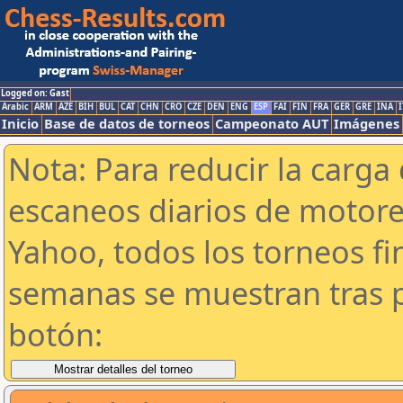
Logged on: Gast
Arabic
ARM
AZE
BIH
BUL
CAT
CHN
CRO
CZE
DEN
ENG
ESP
FAI
FIN
FRA
GER
GRE
INA
I
Inicio
Base de datos de torneos
Campeonato AUT
Imágenes
Nota: Para reducir la carga 
escaneos diarios de motor
Yahoo, todos los torneos f
semanas se muestran tras p
botón: