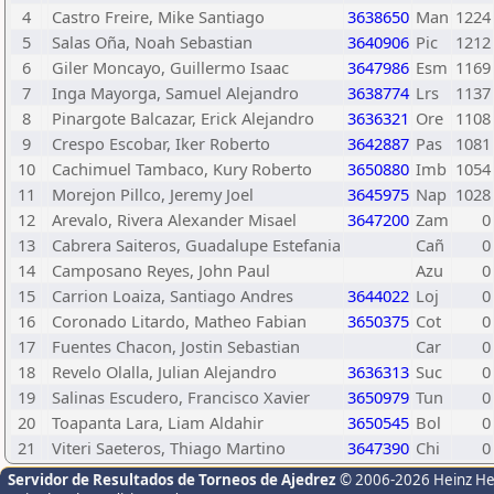
4
Castro Freire, Mike Santiago
3638650
Man
1224
5
Salas Oña, Noah Sebastian
3640906
Pic
1212
6
Giler Moncayo, Guillermo Isaac
3647986
Esm
1169
7
Inga Mayorga, Samuel Alejandro
3638774
Lrs
1137
8
Pinargote Balcazar, Erick Alejandro
3636321
Ore
1108
9
Crespo Escobar, Iker Roberto
3642887
Pas
1081
10
Cachimuel Tambaco, Kury Roberto
3650880
Imb
1054
11
Morejon Pillco, Jeremy Joel
3645975
Nap
1028
12
Arevalo, Rivera Alexander Misael
3647200
Zam
0
13
Cabrera Saiteros, Guadalupe Estefania
Cañ
0
14
Camposano Reyes, John Paul
Azu
0
15
Carrion Loaiza, Santiago Andres
3644022
Loj
0
16
Coronado Litardo, Matheo Fabian
3650375
Cot
0
17
Fuentes Chacon, Jostin Sebastian
Car
0
18
Revelo Olalla, Julian Alejandro
3636313
Suc
0
19
Salinas Escudero, Francisco Xavier
3650979
Tun
0
20
Toapanta Lara, Liam Aldahir
3650545
Bol
0
21
Viteri Saeteros, Thiago Martino
3647390
Chi
0
Servidor de Resultados de Torneos de Ajedrez
© 2006-2026 Heinz H