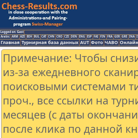
Logged on: Gast
Arabic
ARM
AZE
BIH
BUL
CAT
CHN
CRO
CZE
DEN
ENG
ESP
FAI
FIN
FRA
GER
GRE
INA
I
Главная
Турнирная база данных
AUT
Фото
ЧАВО
Онлайн
Примечание: Чтобы снизи
из-за ежедневного скани
поисковыми системами ти
проч., все ссылки на тур
месяцев (с даты окончан
после клика по данной кн