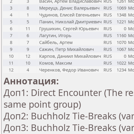
2
3
Васин, Артём Владиславович
RUS
1261
Мо
3
8
Мереуцэ, Денис Валерьевич
RUS
1069
Мо
4
1
Чудинов, Елисей Евгеньевич
RUS
1348
Мо
5
5
Панин, Николай Дмитриевич
RUS
1221
Мо
6
11
Грушихин, Сергей Юрьевич
RUS
0
Мо
7
6
Лагутин, Игорь
RUS
1160
Мо
8
7
Сайбель, Артем
RUS
1070
Мо
9
9
Сажин, Петр Михайлович
RUS
1067
Мо
10
12
Карпов, Даниил Михайлович
RUS
0
Мо
11
10
Комов, Максим
RUS
1022
Мо
12
4
Черенков, Федор Иванович
RUS
1234
Мо
Аннотация:
Доп1: Direct Encounter (The res
same point group)
Доп2: Buchholz Tie-Breaks (var
Доп3: Buchholz Tie-Breaks (var