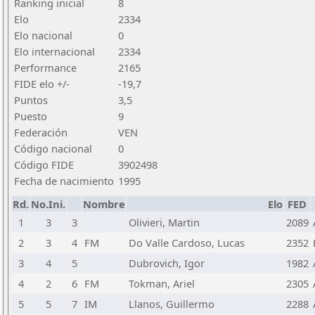
Ranking inicial
8
Elo
2334
Elo nacional
0
Elo internacional
2334
Performance
2165
FIDE elo +/-
-19,7
Puntos
3,5
Puesto
9
Federación
VEN
Código nacional
0
Código FIDE
3902498
Fecha de nacimiento
1995
Rd.
No.Ini.
Nombre
Elo
FED
1
3
3
Olivieri, Martin
2089
2
3
4
FM
Do Valle Cardoso, Lucas
2352
3
4
5
Dubrovich, Igor
1982
4
2
6
FM
Tokman, Ariel
2305
5
5
7
IM
Llanos, Guillermo
2288