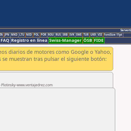
Servert
TA
JPN
MKD
LTU
NED
POL
POR
ROU
RUS
SRB
SVK
SWE
TUR
UKR
VIE
FontSize:11pt
FAQ
Registro en línea
Swiss-Manager
ÖSB
FIDE
aneos diarios de motores como Google o Yahoo,
 se muestran tras pulsar el siguiente botón:
ro Plotinsky-www.ventajedrez.com