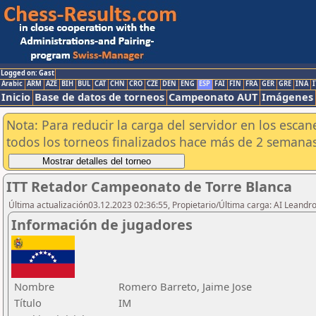
Logged on: Gast
Arabic
ARM
AZE
BIH
BUL
CAT
CHN
CRO
CZE
DEN
ENG
ESP
FAI
FIN
FRA
GER
GRE
INA
I
Inicio
Base de datos de torneos
Campeonato AUT
Imágenes
Nota: Para reducir la carga del servidor en los esc
todos los torneos finalizados hace más de 2 semanas
ITT Retador Campeonato de Torre Blanca
Última actualización03.12.2023 02:36:55, Propietario/Última carga: AI Leand
Información de jugadores
Nombre
Romero Barreto, Jaime Jose
Título
IM