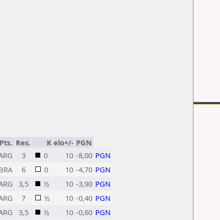
Pts.
Res.
K
elo+/-
PGN
ARG
3
0
10
-8,00
PGN
BRA
6
0
10
-4,70
PGN
ARG
3,5
½
10
-3,90
PGN
ARG
7
½
10
-0,40
PGN
ARG
3,5
½
10
-0,60
PGN