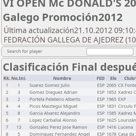
VI OPEN Mc DONALD'S 201
Galego Promoción2012
Última actualización21.10.2012 09:10:
FEDRACIÓN GALLEGA DE AJEDREZ (10
Search for player
Clasificación Final despu
Rk.
No.Ini.
Nombre
FED
Elo
Club
1
1
Suarez Gomez Julio
ESP
2065
CX Font
2
3
Gomez Dieguez Adrian
ESP
1852
Xadrez 
3
2
Portela Peleteiro Alberto
ESP
1965
EXP
4
4
Picos Maiztegui Miguel
ESP
1831
Circulo 
5
8
Garcia Alvarez Alejandro
ESP
1585
Xadrez 
6
7
Lopez Carballal Alonso
ESP
1625
Lourizá
7
13
Gonzalez Perez Jose Ramon
ESP
1416
Lucena
8
5
Dominguez Fernandez Angel
ESP
1678
Casa da