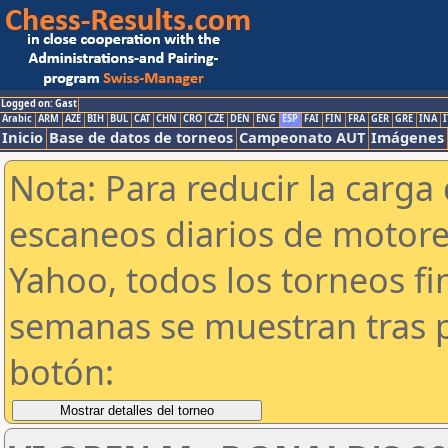
Logged on: Gast
Arabic
ARM
AZE
BIH
BUL
CAT
CHN
CRO
CZE
DEN
ENG
ESP
FAI
FIN
FRA
GER
GRE
INA
I
Inicio
Base de datos de torneos
Campeonato AUT
Imágenes
Nota: Para reducir la carga 
escaneos diarios de motor
Yahoo, todos los torneos f
semanas se muestran tras p
botón: