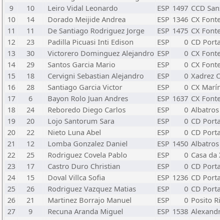
9
10
Leiro Vidal Leonardo
ESP
1497
CCD San
10
14
Dorado Meijide Andrea
ESP
1346
CX Font
11
11
De Santiago Rodriguez Jorge
ESP
1475
CX Font
12
23
Padilla Picuasi Inti Edison
ESP
0
CD Port
13
30
Victorero Dominguez Alejandro
ESP
0
CX Font
14
29
Santos Garcia Mario
ESP
0
CX Font
15
18
Cervigni Sebastian Alejandro
ESP
0
Xadrez 
16
28
Santiago Garcia Victor
ESP
0
CX Marí
17
6
Bayon Rolo Juan Andres
ESP
1637
CX Font
18
24
Reboredo Diego Carlos
ESP
0
Albatros
19
20
Lojo Santorum Sara
ESP
0
CD Port
20
22
Nieto Luna Abel
ESP
0
CD Port
21
12
Lomba Gonzalez Daniel
ESP
1450
Albatros
22
25
Rodriguez Covela Pablo
ESP
0
Casa da
23
17
Castro Duro Christian
ESP
0
CD Port
24
15
Doval Villca Sofia
ESP
1236
CD Port
25
26
Rodriguez Vazquez Matias
ESP
0
CD Port
26
21
Martinez Borrajo Manuel
ESP
0
Posito R
27
9
Recuna Aranda Miguel
ESP
1538
Alexand