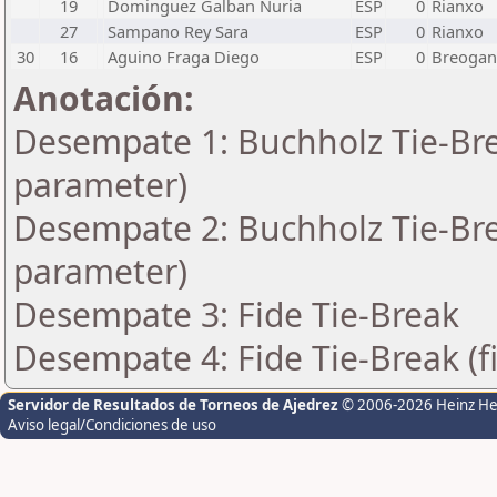
19
Dominguez Galban Nuria
ESP
0
Rianxo
27
Sampano Rey Sara
ESP
0
Rianxo
30
16
Aguino Fraga Diego
ESP
0
Breogan
Anotación:
Desempate 1: Buchholz Tie-Bre
parameter)
Desempate 2: Buchholz Tie-Bre
parameter)
Desempate 3: Fide Tie-Break
Desempate 4: Fide Tie-Break (f
Servidor de Resultados de Torneos de Ajedrez
© 2006-2026 Heinz H
Aviso legal/Condiciones de uso