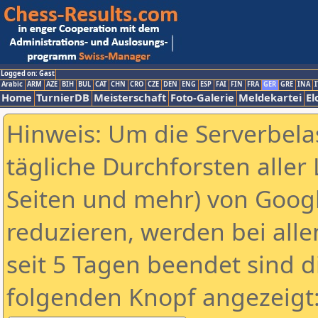
Logged on: Gast
Arabic
ARM
AZE
BIH
BUL
CAT
CHN
CRO
CZE
DEN
ENG
ESP
FAI
FIN
FRA
GER
GRE
INA
I
Home
TurnierDB
Meisterschaft
Foto-Galerie
Meldekartei
El
Hinweis: Um die Serverbela
tägliche Durchforsten aller 
Seiten und mehr) von Goog
reduzieren, werden bei alle
seit 5 Tagen beendet sind d
folgenden Knopf angezeigt