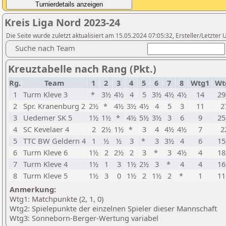
Kreis Liga Nord 2023-24
Die Seite wurde zuletzt aktualisiert am 15.05.2024 07:05:32, Ersteller/Letzte
Suche nach Team
Kreuztabelle nach Rang (Pkt.)
Rg.
Team
1
2
3
4
5
6
7
8
Wtg1
Wt
1
Turm Kleve 3
*
3½
4½
4
5
3½
4½
4½
14
29
2
Spr. Kranenburg 2
2½
*
4½
3½
4½
4
5
3
11
2
3
Uedemer SK 5
1½
1½
*
4½
5½
3½
3
6
9
25
4
SC Kevelaer 4
2
2½
1½
*
3
4
4½
4½
7
2
5
TTC BW Geldern 4
1
½
½
3
*
3
3½
4
6
15
6
Turm Kleve 6
1½
2
2½
2
3
*
3
4½
4
18
7
Turm Kleve 4
1½
1
3
1½
2½
3
*
4
4
16
8
Turm Kleve 5
1½
3
0
1½
2
1½
2
*
1
11
Anmerkung:
Wtg1: Matchpunkte (2, 1, 0)
Wtg2: Spielepunkte der einzelnen Spieler dieser Mannschaft
Wtg3: Sonneborn-Berger-Wertung variabel