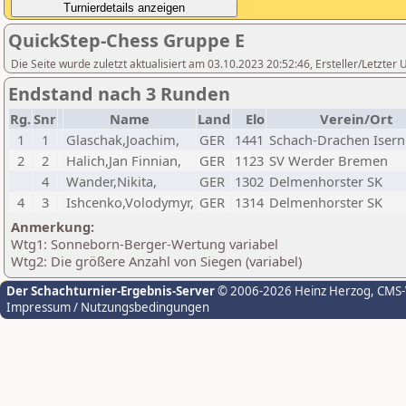
QuickStep-Chess Gruppe E
Die Seite wurde zuletzt aktualisiert am 03.10.2023 20:52:46, Ersteller/Letzte
Endstand nach 3 Runden
Rg.
Snr
Name
Land
Elo
Verein/Ort
1
1
Glaschak,Joachim,
GER
1441
Schach-Drachen Iser
2
2
Halich,Jan Finnian,
GER
1123
SV Werder Bremen
4
Wander,Nikita,
GER
1302
Delmenhorster SK
4
3
Ishcenko,Volodymyr,
GER
1314
Delmenhorster SK
Anmerkung:
Wtg1: Sonneborn-Berger-Wertung variabel
Wtg2: Die größere Anzahl von Siegen (variabel)
Der Schachturnier-Ergebnis-Server
© 2006-2026 Heinz Herzog
, CMS
Impressum / Nutzungsbedingungen