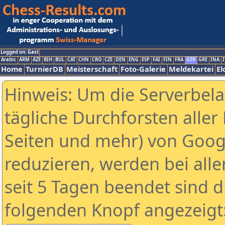
Logged on: Gast
Arabic
ARM
AZE
BIH
BUL
CAT
CHN
CRO
CZE
DEN
ENG
ESP
FAI
FIN
FRA
GER
GRE
INA
I
Home
TurnierDB
Meisterschaft
Foto-Galerie
Meldekartei
El
Hinweis: Um die Serverbel
tägliche Durchforsten aller 
Seiten und mehr) von Goog
reduzieren, werden bei alle
seit 5 Tagen beendet sind d
folgenden Knopf angezeigt