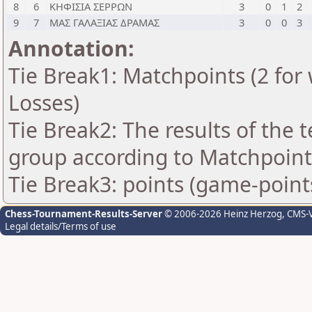
8
6
ΚΗΦΙΣΙΑ ΣΕΡΡΩΝ
3
0
1
2
9
7
ΜΑΣ ΓΑΛΑΞΙΑΣ ΔΡΑΜΑΣ
3
0
0
3
Annotation:
Tie Break1: Matchpoints (2 for 
Losses)
Tie Break2: The results of the
group according to Matchpoint
Tie Break3: points (game-point
Chess-Tournament-Results-Server
© 2006-2026 Heinz Herzog
, CMS-
Legal details/Terms of use