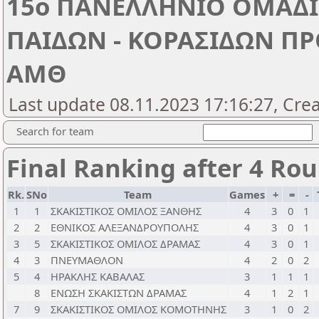
15ο ΠΑΝΕΛΛΗΝΙΟ ΟΜΑΔ
ΠΑΙΔΩΝ - ΚΟΡΑΣΙΔΩΝ Π
ΑΜΘ
Last update 08.11.2023 17:16:27, Cre
Search for team
Final Ranking after 4 Ro
Rk.
SNo
Team
Games
+
=
-
1
1
ΣΚΑΚΙΣΤΙΚΟΣ ΟΜΙΛΟΣ ΞΑΝΘΗΣ
4
3
0
1
2
2
ΕΘΝΙΚΟΣ ΑΛΕΞΑΝΔΡΟΥΠΟΛΗΣ
4
3
0
1
3
5
ΣΚΑΚΙΣΤΙΚΟΣ ΟΜΙΛΟΣ ΔΡΑΜΑΣ
4
3
0
1
4
3
ΠΝΕΥΜΑΘΛΟΝ
4
2
0
2
5
4
ΗΡΑΚΛΗΣ ΚΑΒΑΛΑΣ
3
1
1
1
8
ΕΝΩΣΗ ΣΚΑΚΙΣΤΩΝ ΔΡΑΜΑΣ
4
1
2
1
7
9
ΣΚΑΚΙΣΤΙΚΟΣ ΟΜΙΛΟΣ ΚΟΜΟΤΗΝΗΣ
3
1
0
2