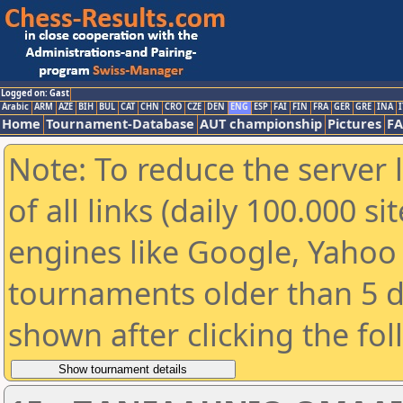
Logged on: Gast
Arabic
ARM
AZE
BIH
BUL
CAT
CHN
CRO
CZE
DEN
ENG
ESP
FAI
FIN
FRA
GER
GRE
INA
I
Home
Tournament-Database
AUT championship
Pictures
F
Note: To reduce the server 
of all links (daily 100.000 s
engines like Google, Yahoo a
tournaments older than 5 d
shown after clicking the fo