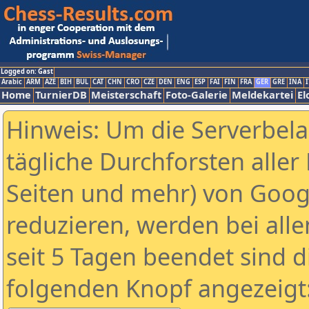
Logged on: Gast
Arabic
ARM
AZE
BIH
BUL
CAT
CHN
CRO
CZE
DEN
ENG
ESP
FAI
FIN
FRA
GER
GRE
INA
I
Home
TurnierDB
Meisterschaft
Foto-Galerie
Meldekartei
El
Hinweis: Um die Serverbel
tägliche Durchforsten aller 
Seiten und mehr) von Goog
reduzieren, werden bei alle
seit 5 Tagen beendet sind d
folgenden Knopf angezeigt