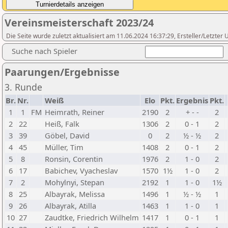
Vereinsmeisterschaft 2023/24
Die Seite wurde zuletzt aktualisiert am 11.06.2024 16:37:29, Ersteller/Letzte
Suche nach Spieler
Paarungen/Ergebnisse
3. Runde
Br.
Nr.
Weiß
Elo
Pkt.
Ergebnis
Pkt.
1
1
FM
Heimrath, Reiner
2190
2
+ - -
2
2
22
Heiß, Falk
1306
2
0 - 1
2
3
39
Göbel, David
0
2
½ - ½
2
4
45
Müller, Tim
1408
2
0 - 1
2
5
8
Ronsin, Corentin
1976
2
1 - 0
2
6
17
Babichev, Vyacheslav
1570
1½
1 - 0
2
7
2
Mohylnyi, Stepan
2192
1
1 - 0
1½
8
25
Albayrak, Melissa
1496
1
½ - ½
1
9
26
Albayrak, Atilla
1463
1
1 - 0
1
10
27
Zaudtke, Friedrich Wilhelm
1417
1
0 - 1
1