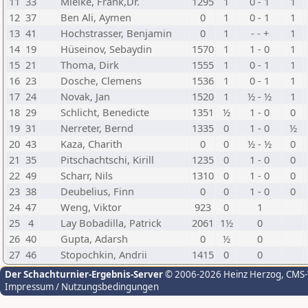
11
33
Mielke, Frank,Dr.
1295
1
0 - 1
1
12
37
Ben Ali, Aymen
0
1
0 - 1
1
13
41
Hochstrasser, Benjamin
0
1
- - +
1
14
19
Hüseinov, Sebaydin
1570
1
1 - 0
1
15
21
Thoma, Dirk
1555
1
0 - 1
1
16
23
Dosche, Clemens
1536
1
0 - 1
1
17
24
Novak, Jan
1520
1
½ - ½
1
18
29
Schlicht, Benedicte
1351
½
1 - 0
0
19
31
Nerreter, Bernd
1335
0
1 - 0
½
20
43
Kaza, Charith
0
0
½ - ½
0
21
35
Pitschachtschi, Kirill
1235
0
1 - 0
0
22
49
Scharr, Nils
1310
0
1 - 0
0
23
38
Deubelius, Finn
0
0
1 - 0
0
24
47
Weng, Viktor
923
0
1
25
4
Lay Bobadilla, Patrick
2061
1½
0
26
40
Gupta, Adarsh
0
½
0
27
46
Stopochkin, Andrii
1415
0
0
Der Schachturnier-Ergebnis-Server
© 2006-2026 Heinz Herzog
, CMS
Impressum / Nutzungsbedingungen