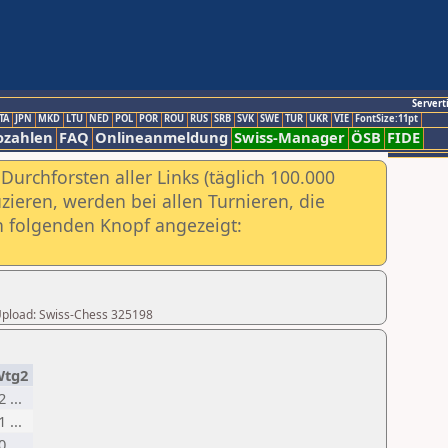
Servert
TA
JPN
MKD
LTU
NED
POL
POR
ROU
RUS
SRB
SVK
SWE
TUR
UKR
VIE
FontSize:11pt
ozahlen
FAQ
Onlineanmeldung
Swiss-Manager
ÖSB
FIDE
urchforsten aller Links (täglich 100.000
ieren, werden bei allen Turnieren, die
ch folgenden Knopf angezeigt:
r Upload: Swiss-Chess 325198
tg2
2 ...
1 ...
0 ...