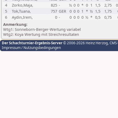
4
Zorko,Maja,
825
-
½
0
0
*
0
1
1,5
2,75
0
5
Tok,Tuana,
757
GER
0
0
0
1
*
½
1,5
1,75
6
Aydin,Irem,
0
-
0
0
0
0
½
*
0,5
0,75
Anmerkung:
Wtg1: Sonneborn-Berger-Wertung variabel
Wtg2: Koya Wertung mit Streichresultaten
Der Schachturnier-Ergebnis-Server
© 2006-2026 Heinz Herzog
, CMS
Impressum / Nutzungsbedingungen