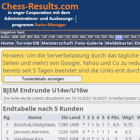
Logged on: Gast
Arabic
ARM
AZE
BIH
BUL
CAT
CHN
CRO
CZE
DEN
ENG
ESP
FAI
FIN
FRA
GER
GRE
INA
I
Home
TurnierDB
Meisterschaft
Foto-Galerie
Meldekartei
El
Hinweis: Um die Serverbelastung durch das tägliche D
Seiten und mehr) von Google, Yahoo und Co zu reduz
bereits seit 5 Tagen beendet sind die Links erst dur
BJEM Endrunde U14w/U16w
Die Seite wurde zuletzt aktualisiert am 14.10.2023 16:24:07, Ersteller/Letzte
Endtabelle nach 5 Runden
Rg.
Name
Elo
Land
1
2
3
4
5
6
Pkt.
Wtg1
W
1
Boichuk,Vladyslava,
1290
UKR
*
1
1
½
1
1
4,5
9,75
2
Janssen,Mareike,
1226
GER
0
*
1
1
1
1
4
6,5
3
Vasylieva,Kira,
1502
GER
0
0
*
1
1
1
3
3,5