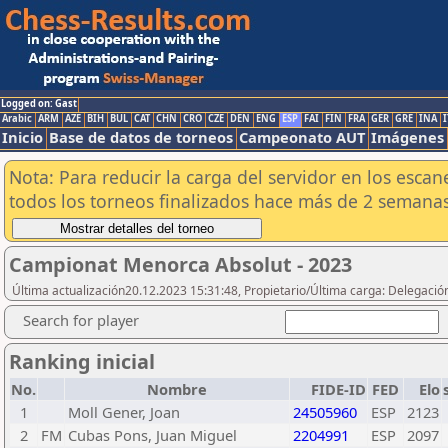
Logged on: Gast
Arabic
ARM
AZE
BIH
BUL
CAT
CHN
CRO
CZE
DEN
ENG
ESP
FAI
FIN
FRA
GER
GRE
INA
I
Inicio
Base de datos de torneos
Campeonato AUT
Imágenes
Nota: Para reducir la carga del servidor en los esc
todos los torneos finalizados hace más de 2 semanas
Campionat Menorca Absolut - 2023
Última actualización20.12.2023 15:31:48, Propietario/Última carga: Delegaci
Search for player
Ranking inicial
No.
Nombre
FIDE-ID
FED
Elo
1
Moll Gener, Joan
24505960
ESP
2123
2
FM
Cubas Pons, Juan Miguel
2204991
ESP
2097