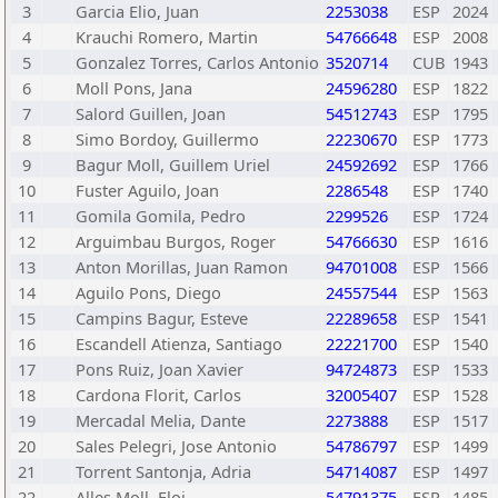
3
Garcia Elio, Juan
2253038
ESP
2024
4
Krauchi Romero, Martin
54766648
ESP
2008
5
Gonzalez Torres, Carlos Antonio
3520714
CUB
1943
6
Moll Pons, Jana
24596280
ESP
1822
7
Salord Guillen, Joan
54512743
ESP
1795
8
Simo Bordoy, Guillermo
22230670
ESP
1773
9
Bagur Moll, Guillem Uriel
24592692
ESP
1766
10
Fuster Aguilo, Joan
2286548
ESP
1740
11
Gomila Gomila, Pedro
2299526
ESP
1724
12
Arguimbau Burgos, Roger
54766630
ESP
1616
13
Anton Morillas, Juan Ramon
94701008
ESP
1566
14
Aguilo Pons, Diego
24557544
ESP
1563
15
Campins Bagur, Esteve
22289658
ESP
1541
16
Escandell Atienza, Santiago
22221700
ESP
1540
17
Pons Ruiz, Joan Xavier
94724873
ESP
1533
18
Cardona Florit, Carlos
32005407
ESP
1528
19
Mercadal Melia, Dante
2273888
ESP
1517
20
Sales Pelegri, Jose Antonio
54786797
ESP
1499
21
Torrent Santonja, Adria
54714087
ESP
1497
22
Alles Moll, Eloi
54791375
ESP
1485