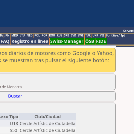
Servert
TA
JPN
MKD
LTU
NED
POL
POR
ROU
RUS
SRB
SVK
SWE
TUR
UKR
VIE
FontSize:11pt
FAQ
Registro en línea
Swiss-Manager
ÖSB
FIDE
aneos diarios de motores como Google o Yahoo,
 se muestran tras pulsar el siguiente botón:
ón de Menorca
Buscar
sexo
Tipo
Club/Ciudad
U18
Cercle Artístic de Ciutadella
S50
Cercle Artístic de Ciutadella