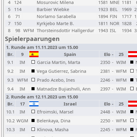
4
124
Mosurovic Milena
1581
MNE
1181
5
114
Barbier Wiebke
1923
BEL
1969
2
6
71
Norlamo Sarabella
1894
FIN
1717
1
7
150
Kyrkjebo Marte B.
1811
NOR
1828
8
98
WFM
Thorsteinsdottir Hallgerdur
1943
ISL
1934
3
Spielerpaarungen
1. Runde am 11.11.2023 um 15.00
Br.
9
Spain
Elo
-
25
9.1
IM
Garcia Martin, Marta
2350
-
WIM
9.2
IM
Vega Gutierrez, Sabrina
2381
-
WFM
9.3
WFM
Prado Acebo, Ines
2246
-
WFM
9.4
IM
Matnadze Bujiashvili, Ann
2397
-
WIM
2. Runde am 12.11.2023 um 15.00
Br.
17
Israel
Elo
-
25
10.1
IM
Efroimski, Marsel
2448
-
WIM
10.2
WGM
Belenkaya, Dina
2250
-
WFM
10.3
IM
Klinova, Masha
2245
-
WFM