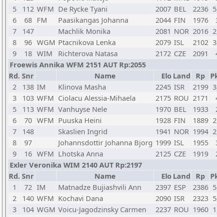
5
112
WFM
De Rycke Tyani
2007
BEL
2236
5
6
68
FM
Paasikangas Johanna
2044
FIN
1976
7
147
Machlik Monika
2081
NOR
2016
2
8
96
WGM
Ptacnikova Lenka
2079
ISL
2102
3
9
18
WIM
Richterova Natasa
2172
CZE
2091
Froewis Annika WFM 2151 AUT Rp:2055
Rd.
Snr
Name
Elo
Land
Rp
Pk
2
138
IM
Klinova Masha
2245
ISR
2199
3
3
103
WFM
Ciolacu Alessia-Mihaela
2175
ROU
2171
5
113
WFM
Vanhuyse Nele
1970
BEL
1933
6
70
WFM
Puuska Heini
1928
FIN
1889
2
7
148
Skaslien Ingrid
1941
NOR
1994
2
8
97
Johannsdottir Johanna Bjorg
1999
ISL
1955
9
16
WFM
Lhotska Anna
2125
CZE
1919
Exler Veronika WIM 2140 AUT Rp:2197
Rd.
Snr
Name
Elo
Land
Rp
Pk
1
72
IM
Matnadze Bujiashvili Ann
2397
ESP
2386
5
2
140
WFM
Kochavi Dana
2090
ISR
2323
5
3
104
WGM
Voicu-Jagodzinsky Carmen
2237
ROU
1960
1