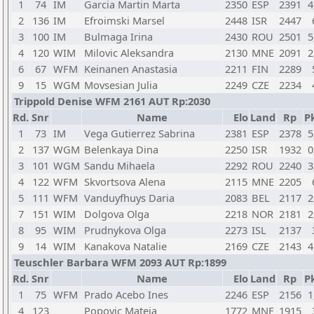
1
74
IM
Garcia Martin Marta
2350
ESP
2391
4
2
136
IM
Efroimski Marsel
2448
ISR
2447
3
100
IM
Bulmaga Irina
2430
ROU
2501
5
4
120
WIM
Milovic Aleksandra
2130
MNE
2091
2
6
67
WFM
Keinanen Anastasia
2211
FIN
2289
9
15
WGM
Movsesian Julia
2249
CZE
2234
Trippold Denise WFM 2161 AUT Rp:2030
Rd.
Snr
Name
Elo
Land
Rp
Pk
1
73
IM
Vega Gutierrez Sabrina
2381
ESP
2378
5
2
137
WGM
Belenkaya Dina
2250
ISR
1932
0
3
101
WGM
Sandu Mihaela
2292
ROU
2240
3
4
122
WFM
Skvortsova Alena
2115
MNE
2205
5
111
WFM
Vanduyfhuys Daria
2083
BEL
2117
2
7
151
WIM
Dolgova Olga
2218
NOR
2181
2
8
95
WIM
Prudnykova Olga
2273
ISL
2137
9
14
WIM
Kanakova Natalie
2169
CZE
2143
4
Teuschler Barbara WFM 2093 AUT Rp:1899
Rd.
Snr
Name
Elo
Land
Rp
Pk
1
75
WFM
Prado Acebo Ines
2246
ESP
2156
1
4
123
Popovic Mateja
1772
MNE
1915