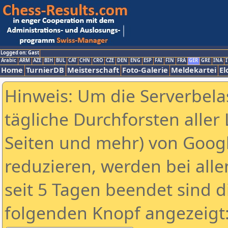
Logged on: Gast
Arabic
ARM
AZE
BIH
BUL
CAT
CHN
CRO
CZE
DEN
ENG
ESP
FAI
FIN
FRA
GER
GRE
INA
I
Home
TurnierDB
Meisterschaft
Foto-Galerie
Meldekartei
El
Hinweis: Um die Serverbela
tägliche Durchforsten aller 
Seiten und mehr) von Goog
reduzieren, werden bei alle
seit 5 Tagen beendet sind d
folgenden Knopf angezeigt