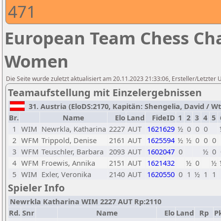
471
European Team Chess Cha
Women
Die Seite wurde zuletzt aktualisiert am 20.11.2023 21:33:06, Ersteller/Letzte
Teamaufstellung mit Einzelergebnissen
31. Austria (EloDS:2170, Kapitän: Shengelia, David / Wtg
Br.
Name
Elo
Land
FideID
1
2
3
4
5
1
WIM
Newrkla, Katharina
2227
AUT
1621629
½
0
0
0
2
WFM
Trippold, Denise
2161
AUT
1625594
½
½
0
0
0
3
WFM
Teuschler, Barbara
2093
AUT
1602047
0
½
0
4
WFM
Froewis, Annika
2151
AUT
1621432
½
0
½
5
WIM
Exler, Veronika
2140
AUT
1620550
0
1
½
1
1
Spieler Info
Newrkla Katharina WIM 2227 AUT Rp:2110
Rd.
Snr
Name
Elo
Land
Rp
Pk