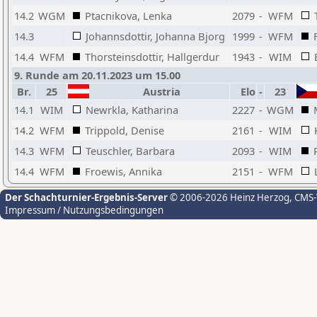
14.2
WGM
Ptacnikova, Lenka
2079
-
WFM
14.3
Johannsdottir, Johanna Bjorg
1999
-
WFM
14.4
WFM
Thorsteinsdottir, Hallgerdur
1943
-
WIM
9. Runde am 20.11.2023 um 15.00
Br.
25
Austria
Elo
-
23
14.1
WIM
Newrkla, Katharina
2227
-
WGM
14.2
WFM
Trippold, Denise
2161
-
WIM
14.3
WFM
Teuschler, Barbara
2093
-
WIM
14.4
WFM
Froewis, Annika
2151
-
WFM
Der Schachturnier-Ergebnis-Server
© 2006-2026 Heinz Herzog
, CMS
Impressum / Nutzungsbedingungen