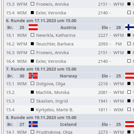
15.3
WFM
Froewis, Annika
2151
-
WFM
15.4
WIM
Exler, Veronika
2140
-
6. Runde am 17.11.2023 um 15.00
Br.
25
Austria
Elo
-
28
16.1
WIM
Newrkla, Katharina
2227
-
WFM
16.2
WFM
Teuschler, Barbara
2093
-
FM
16.3
WFM
Froewis, Annika
2151
-
WFM
16.4
WIM
Exler, Veronika
2140
-
7. Runde am 18.11.2023 um 15.00
Br.
30
Norway
Elo
-
25
15.1
WIM
Dolgova, Olga
2218
-
WFM
15.2
Machlik, Monika
2081
-
WFM
15.3
Skaslien, Ingrid
1941
-
WFM
15.4
Kyrkjebo, Marte B.
1811
-
WIM
8. Runde am 19.11.2023 um 15.00
Br.
27
Iceland
Elo
-
25
14.1
WIM
Prudnykova, Olga
2273
-
WFM