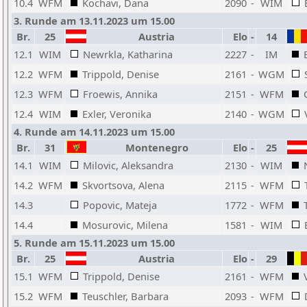
10.4
WFM
Kochavi, Dana
2090
-
WIM
3. Runde am 13.11.2023 um 15.00
Br.
25
Austria
Elo
-
14
12.1
WIM
Newrkla, Katharina
2227
-
IM
12.2
WFM
Trippold, Denise
2161
-
WGM
12.3
WFM
Froewis, Annika
2151
-
WFM
12.4
WIM
Exler, Veronika
2140
-
WGM
4. Runde am 14.11.2023 um 15.00
Br.
31
Montenegro
Elo
-
25
14.1
WIM
Milovic, Aleksandra
2130
-
WIM
14.2
WFM
Skvortsova, Alena
2115
-
WFM
14.3
Popovic, Mateja
1772
-
WFM
14.4
Mosurovic, Milena
1581
-
WIM
5. Runde am 15.11.2023 um 15.00
Br.
25
Austria
Elo
-
29
15.1
WFM
Trippold, Denise
2161
-
WFM
15.2
WFM
Teuschler, Barbara
2093
-
WFM