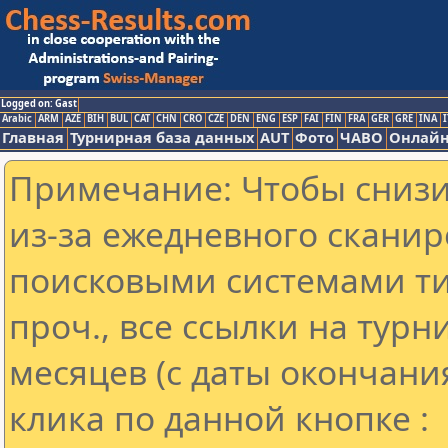
Logged on: Gast
Arabic
ARM
AZE
BIH
BUL
CAT
CHN
CRO
CZE
DEN
ENG
ESP
FAI
FIN
FRA
GER
GRE
INA
I
Главная
Турнирная база данных
AUT
Фото
ЧАВО
Онлайн
Примечание: Чтобы снизит
из-за ежедневного сканир
поисковыми системами ти
проч., все ссылки на тур
месяцев (с даты окончани
клика по данной кнопке :