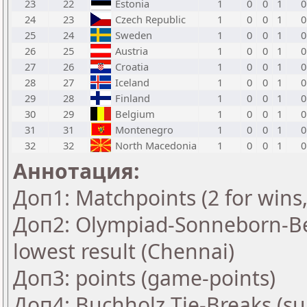
23
22
Estonia
1
0
0
1
0
24
23
Czech Republic
1
0
0
1
0
25
24
Sweden
1
0
0
1
0
26
25
Austria
1
0
0
1
0
27
26
Croatia
1
0
0
1
0
28
27
Iceland
1
0
0
1
0
29
28
Finland
1
0
0
1
0
30
29
Belgium
1
0
0
1
0
31
31
Montenegro
1
0
0
1
0
32
32
North Macedonia
1
0
0
1
0
Аннотация:
Доп1: Matchpoints (2 for wins,
Доп2: Olympiad-Sonneborn-Be
lowest result (Chennai)
Доп3: points (game-points)
Доп4: Buchholz Tie-Breaks (su