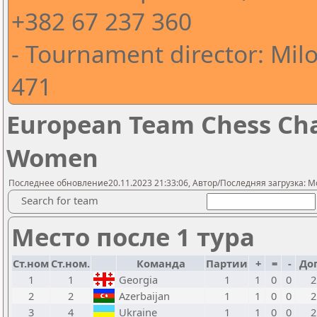
+382 67 237 360
- Tournament director: Milo
471
European Team Chess Cha
Women
Последнее обновление20.11.2023 21:33:06, Автор/Последняя загрузка: Mo
Search for team
Место после 1 тура
Ст.ном
Ст.ном.
Команда
Партии
+
=
-
До
1
1
Georgia
1
1
0
0
2
2
2
Azerbaijan
1
1
0
0
2
3
4
Ukraine
1
1
0
0
2