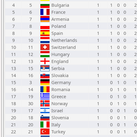
4
5
Bulgaria
1
1
0
0
2
5
6
France
1
1
0
0
2
6
7
Armenia
1
1
0
0
2
7
8
Poland
1
1
0
0
2
8
9
Spain
1
1
0
0
2
9
10
Netherlands
1
1
0
0
2
10
11
Switzerland
1
1
0
0
2
11
12
Hungary
1
1
0
0
2
12
13
England
1
1
0
0
2
13
15
Serbia
1
1
0
0
2
14
16
Slovakia
1
1
0
0
2
15
3
Germany
1
0
1
0
1
16
14
Romania
1
0
1
0
1
17
19
Greece
1
0
1
0
1
18
30
Norway
1
0
1
0
1
19
17
Israel
1
0
0
1
0
20
18
Slovenia
1
0
0
1
0
21
20
Italy
1
0
0
1
0
22
21
Turkey
1
0
0
1
0