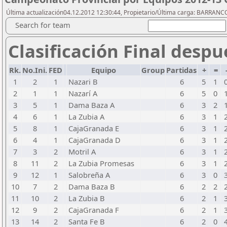
Última actualización04.12.2012 12:30:44, Propietario/Última carga: BARRAN
Search for team
Clasificación Final despu
Rk.
No.Ini.
FED
Equipo
Group
Partidas
+
=
1
2
1
Nazari B
6
5
1
2
1
1
Nazarí A
6
5
0
3
5
1
Dama Baza A
6
3
2
4
6
1
La Zubia A
6
3
1
5
8
1
CajaGranada E
6
3
1
6
4
1
CajaGranada D
6
3
1
7
3
2
Motril A
6
3
1
8
11
2
La Zubia Promesas
6
3
1
9
12
1
Salobreña A
6
3
0
10
7
2
Dama Baza B
6
2
2
11
10
2
La Zubia B
6
2
1
12
9
2
CajaGranada F
6
2
1
13
14
2
Santa Fe B
6
2
0