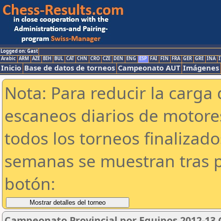
Logged on: Gast
Arabic
ARM
AZE
BIH
BUL
CAT
CHN
CRO
CZE
DEN
ENG
ESP
FAI
FIN
FRA
GER
GRE
INA
I
Inicio
Base de datos de torneos
Campeonato AUT
Imágenes
Nota: Para reducir la carga 
escaneos diarios de motor
todos los torneos finalizad
semanas se muestran tras p
botón:
Campeonato Provincial por Equipos 2012-13