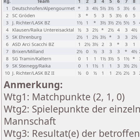
Rg.
Team
1
2
3
4
5
6
7
8
1
Deutschnofen/Alpengourmet
*
3
4½
5½
3½
5
3½
6
2
SC Gröden
3
*
5
3
5
3½
6
5
3
J. Richter/LASK BZ
1½
1
*
3½
3½
2½
5½
5
4
Klausen/Raika Untereisacktal
½
3
2½
*
2½
4
3
4½
5
SK Ehrenburg
2½
1
2½
3½
*
3
3
2½
6
ASD Arci Scacchi BZ
1
2½
3½
2
3
*
3
1
7
Brixen/Milland
2½
0
½
3
3
3
*
4½
8
SG Tramin/Kaltern
0
1
1
1½
3½
5
1½
*
9
SK Steinegg/Raika
0
1
1½
1
1
3
3½
2½
10
J. Richter/LASK BZ II
½
0
½
1
1
2½
2½
3
Anmerkung:
Wtg1: Matchpunkte (2, 1, 0)
Wtg2: Spielepunkte der einzeln
Mannschaft
Wtg3: Resultat(e) der betroff