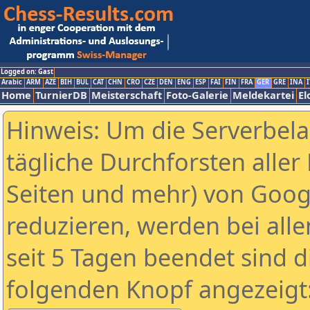
Logged on: Gast
Arabic
ARM
AZE
BIH
BUL
CAT
CHN
CRO
CZE
DEN
ENG
ESP
FAI
FIN
FRA
GER
GRE
INA
I
Home
TurnierDB
Meisterschaft
Foto-Galerie
Meldekartei
El
Hinweis: Um die Serverbel
tägliche Durchforsten aller 
Seiten und mehr) von Goog
reduzieren, werden bei alle
seit 5 Tagen beendet sind d
folgenden Knopf angezeigt