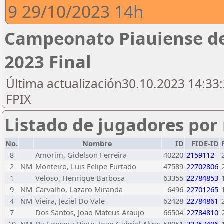
9 29/10/2023 14h
Campeonato Piauiense de
2023 Final
Última actualización30.10.2023 14:33:
FPIX
Listado de jugadores por 
No.
Nombre
ID
FIDE-ID
8
Amorim, Gidelson Ferreira
40220
2159112
2
NM
Monteiro, Luis Felipe Furtado
47589
22702806
1
Veloso, Henrique Barbosa
63355
22784853
9
NM
Carvalho, Lazaro Miranda
6496
22701265
4
NM
Vieira, Jeziel Do Vale
62428
22784861
7
Dos Santos, Joao Mateus Araujo
66504
22784810