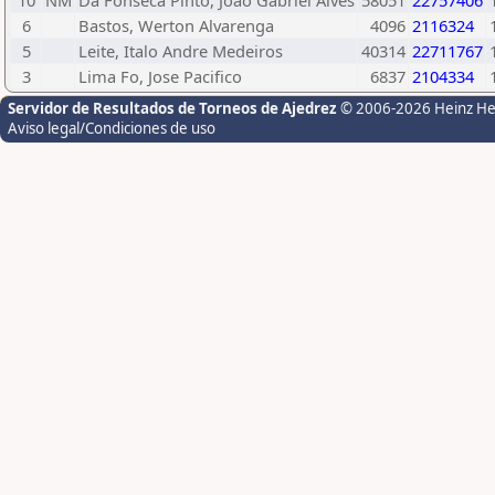
10
NM
Da Fonseca Pinto, Joao Gabriel Alves
58051
22757406
6
Bastos, Werton Alvarenga
4096
2116324
5
Leite, Italo Andre Medeiros
40314
22711767
3
Lima Fo, Jose Pacifico
6837
2104334
Servidor de Resultados de Torneos de Ajedrez
© 2006-2026 Heinz H
Aviso legal/Condiciones de uso