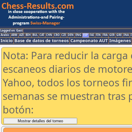
Logged on: Gast
Arabic
ARM
AZE
BIH
BUL
CAT
CHN
CRO
CZE
DEN
ENG
ESP
FAI
FIN
FRA
GER
GRE
INA
I
Inicio
Base de datos de torneos
Campeonato AUT
Imágenes
Nota: Para reducir la carga 
escaneos diarios de motor
Yahoo, todos los torneos f
semanas se muestran tras p
botón: