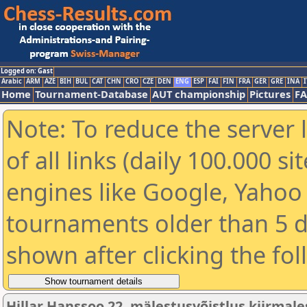
Logged on: Gast
Arabic
ARM
AZE
BIH
BUL
CAT
CHN
CRO
CZE
DEN
ENG
ESP
FAI
FIN
FRA
GER
GRE
INA
I
Home
Tournament-Database
AUT championship
Pictures
F
Note: To reduce the server 
of all links (daily 100.000 s
engines like Google, Yahoo a
tournaments older than 5 d
shown after clicking the fo
Hillar Hanssoo 22. mälestusvõistlus kiirmale