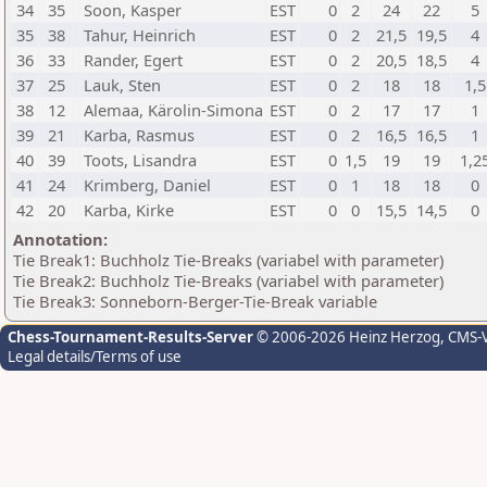
34
35
Soon, Kasper
EST
0
2
24
22
5
35
38
Tahur, Heinrich
EST
0
2
21,5
19,5
4
36
33
Rander, Egert
EST
0
2
20,5
18,5
4
37
25
Lauk, Sten
EST
0
2
18
18
1,5
38
12
Alemaa, Kärolin-Simona
EST
0
2
17
17
1
39
21
Karba, Rasmus
EST
0
2
16,5
16,5
1
40
39
Toots, Lisandra
EST
0
1,5
19
19
1,2
41
24
Krimberg, Daniel
EST
0
1
18
18
0
42
20
Karba, Kirke
EST
0
0
15,5
14,5
0
Annotation:
Tie Break1: Buchholz Tie-Breaks (variabel with parameter)
Tie Break2: Buchholz Tie-Breaks (variabel with parameter)
Tie Break3: Sonneborn-Berger-Tie-Break variable
Chess-Tournament-Results-Server
© 2006-2026 Heinz Herzog
, CMS-
Legal details/Terms of use