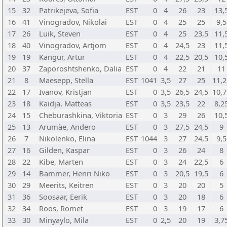
15
32
Patrikejeva, Sofia
EST
0
4
26
23
13,
16
41
Vinogradov, Nikolai
EST
0
4
25
25
9,5
17
26
Luik, Steven
EST
0
4
25
23,5
11,
18
40
Vinogradov, Artjom
EST
0
4
24,5
23
11,
19
19
Kangur, Artur
EST
0
4
22,5
20,5
10,
20
37
Zaporoshtshenko, Dalia
EST
0
4
22
21
11
21
8
Maesepp, Stella
EST
1041
3,5
27
25
11,2
22
17
Ivanov, Kristjan
EST
0
3,5
26,5
24,5
10,7
23
18
Kaidja, Matteas
EST
0
3,5
23,5
22
8,2
24
15
Cheburashkina, Viktoria
EST
0
3
29
26
10,
25
13
Arumäe, Andero
EST
0
3
27,5
24,5
9
26
7
Nikolenko, Elina
EST
1044
3
27
24,5
9,5
27
16
Gilden, Kaspar
EST
0
3
26
24
8
28
22
Kibe, Marten
EST
0
3
24
22,5
6
29
14
Bammer, Henri Niko
EST
0
3
20,5
19,5
6
30
29
Meerits, Keitren
EST
0
3
20
20
5
31
36
Soosaar, Eerik
EST
0
3
20
18
6
32
34
Roos, Romet
EST
0
3
19
17
6
33
30
Minyaylo, Mila
EST
0
2,5
20
19
3,7