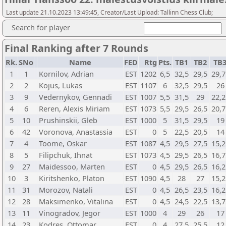
Last update 21.10.2023 13:49:45, Creator/Last Upload: Tallinn Chess Club;
Search for player
Final Ranking after 7 Rounds
Rk.
SNo
Name
FED
Rtg
Pts.
TB1
TB2
TB
1
1
Kornilov, Adrian
EST
1202
6,5
32,5
29,5
29,7
2
2
Kojus, Lukas
EST
1107
6
32,5
29,5
26
3
9
Vedernykov, Gennadi
EST
1007
5,5
31,5
29
22,2
4
6
Reren, Alexis Miriam
EST
1073
5,5
29,5
26,5
20,7
5
10
Prushinskii, Gleb
EST
1000
5
31,5
29,5
19
6
42
Voronova, Anastassia
EST
0
5
22,5
20,5
14
7
4
Toome, Oskar
EST
1087
4,5
29,5
27,5
15,2
8
5
Filipchuk, Ihnat
EST
1073
4,5
29,5
26,5
16,7
9
27
Maidessoo, Marten
EST
0
4,5
29,5
26,5
16,2
10
3
Kiritshenko, Platon
EST
1090
4,5
28
27
15,2
11
31
Morozov, Natali
EST
0
4,5
26,5
23,5
16,2
12
28
Maksimenko, Vitalina
EST
0
4,5
24,5
22,5
13,7
13
11
Vinogradov, Jegor
EST
1000
4
29
26
17
14
23
Kodres, Ottomar
EST
0
4
27,5
25,5
12