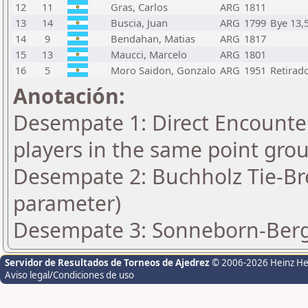
12
11
Gras, Carlos
ARG
1811
13
14
Buscia, Juan
ARG
1799
Bye 13,5
14
9
Bendahan, Matias
ARG
1817
15
13
Maucci, Marcelo
ARG
1801
16
5
Moro Saidon, Gonzalo
ARG
1951
Retirad
Anotación:
Desempate 1: Direct Encounter
players in the same point gro
Desempate 2: Buchholz Tie-Bre
parameter)
Desempate 3: Sonneborn-Berge
Servidor de Resultados de Torneos de Ajedrez
© 2006-2026 Heinz H
Aviso legal/Condiciones de uso