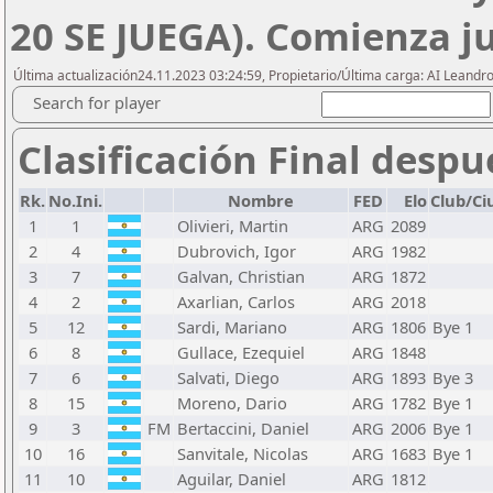
20 SE JUEGA). Comienza ju
Última actualización24.11.2023 03:24:59, Propietario/Última carga: AI Leand
Search for player
Clasificación Final despu
Rk.
No.Ini.
Nombre
FED
Elo
Club/Ci
1
1
Olivieri, Martin
ARG
2089
2
4
Dubrovich, Igor
ARG
1982
3
7
Galvan, Christian
ARG
1872
4
2
Axarlian, Carlos
ARG
2018
5
12
Sardi, Mariano
ARG
1806
Bye 1
6
8
Gullace, Ezequiel
ARG
1848
7
6
Salvati, Diego
ARG
1893
Bye 3
8
15
Moreno, Dario
ARG
1782
Bye 1
9
3
FM
Bertaccini, Daniel
ARG
2006
Bye 1
10
16
Sanvitale, Nicolas
ARG
1683
Bye 1
11
10
Aguilar, Daniel
ARG
1812