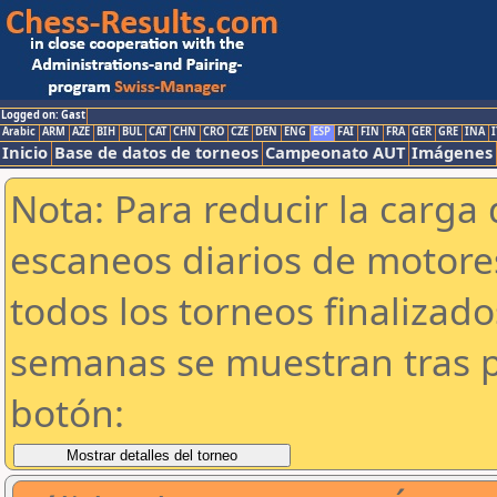
Logged on: Gast
Arabic
ARM
AZE
BIH
BUL
CAT
CHN
CRO
CZE
DEN
ENG
ESP
FAI
FIN
FRA
GER
GRE
INA
I
Inicio
Base de datos de torneos
Campeonato AUT
Imágenes
Nota: Para reducir la carga 
escaneos diarios de motor
todos los torneos finalizad
semanas se muestran tras p
botón: