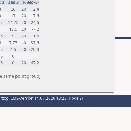
 2
Des 3
K
elo+/-
8
28
20
12,4
0
17
20
7,6
,5
14,75
20
24,6
1
13,5
20
-7,2
,5
9
20
1,6
4
7,75
40
37,6
,5
4,5
40
-20,8
,5
0
,5
0
20
-47,2
he same point group)
erzog
, CMS-Version 14.07.2026 13:23, Node S1