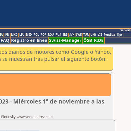
Servert
TA
JPN
MKD
LTU
NED
POL
POR
ROU
RUS
SRB
SVK
SWE
TUR
UKR
VIE
FontSize:11pt
FAQ
Registro en línea
Swiss-Manager
ÖSB
FIDE
aneos diarios de motores como Google o Yahoo,
 se muestran tras pulsar el siguiente botón:
23 - Miércoles 1° de noviembre a las
ro Plotinsky-www.ventajedrez.com