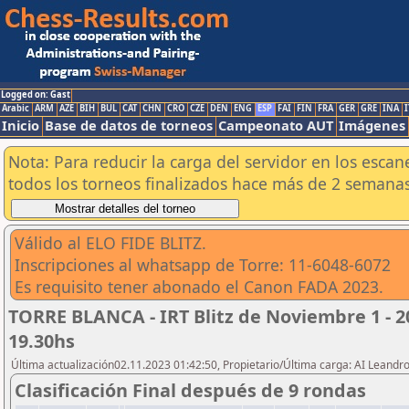
Logged on: Gast
Arabic
ARM
AZE
BIH
BUL
CAT
CHN
CRO
CZE
DEN
ENG
ESP
FAI
FIN
FRA
GER
GRE
INA
I
Inicio
Base de datos de torneos
Campeonato AUT
Imágenes
Nota: Para reducir la carga del servidor en los esc
todos los torneos finalizados hace más de 2 semanas
Válido al ELO FIDE BLITZ.
Inscripciones al whatsapp de Torre: 11-6048-6072
Es requisito tener abonado el Canon FADA 2023.
TORRE BLANCA - IRT Blitz de Noviembre 1 - 20
19.30hs
Última actualización02.11.2023 01:42:50, Propietario/Última carga: AI Leand
Clasificación Final después de 9 rondas