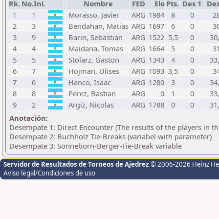
Rk.
No.Ini.
Nombre
FED
Elo
Pts.
Des 1
Des
1
1
Morasso, Javier
ARG
1984
8
0
2
2
3
Bendahan, Matias
ARG
1697
6
0
3
3
9
Barin, Sebastian
ARG
1522
5,5
0
30
4
4
Maidana, Tomas
ARG
1664
5
0
3
5
5
Stolarz, Gaston
ARG
1343
4
0
33
6
7
Hojman, Ulises
ARG
1093
3,5
0
3
7
6
Hanco, Isaac
ARG
1280
3
0
34
8
8
Perez, Bastian
ARG
0
1
0
33
9
2
Argiz, Nicolas
ARG
1788
0
0
31
Anotación:
Desempate 1: Direct Encounter (The results of the players in t
Desempate 2: Buchholz Tie-Breaks (variabel with parameter)
Desempate 3: Sonneborn-Berger-Tie-Break variable
Servidor de Resultados de Torneos de Ajedrez
© 2006-2026 Heinz H
Aviso legal/Condiciones de uso