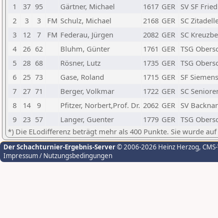
1
37
95
Gärtner, Michael
1617
GER
SV SF Frie
2
3
3
FM
Schulz, Michael
2168
GER
SC Zitadell
3
12
7
FM
Federau, Jürgen
2082
GER
SC Kreuzber
4
26
62
Bluhm, Günter
1761
GER
TSG Obersc
5
28
68
Rösner, Lutz
1735
GER
TSG Obersc
6
25
73
Gase, Roland
1715
GER
SF Siemens
7
27
71
Berger, Volkmar
1722
GER
SC Seniore
8
14
9
Pfitzer, Norbert,Prof. Dr.
2062
GER
SV Backna
9
23
57
Langer, Guenter
1779
GER
TSG Obersc
*) Die ELodifferenz beträgt mehr als 400 Punkte. Sie wurde auf
Der Schachturnier-Ergebnis-Server
© 2006-2026 Heinz Herzog
, CMS
Impressum / Nutzungsbedingungen