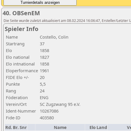
40. OBSenEM
Die Seite wurde zuletzt aktualisiert am 08.02.2024 16:06:47, Ersteller/Letzte
Spieler Info
Name
Costello, Colin
Startrang
37
Elo
1858
Elo national
1827
Elo intnational
1858
Eloperformance
1961
FIDE Elo +/-
20
Punkte
5,5
Rang
24
Föderation
ENG
Verein/Ort
SC Zugzwang 95 e.V.
Ident-Nummer
10267086
Fide-ID
403580
Rd.
Br.
Snr
Name
Elo
Land
V