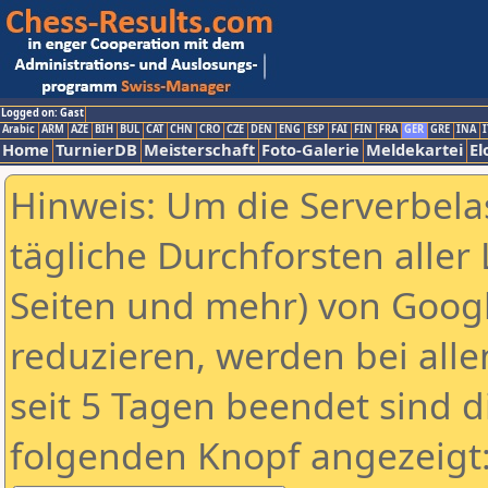
Logged on: Gast
Arabic
ARM
AZE
BIH
BUL
CAT
CHN
CRO
CZE
DEN
ENG
ESP
FAI
FIN
FRA
GER
GRE
INA
I
Home
TurnierDB
Meisterschaft
Foto-Galerie
Meldekartei
El
Hinweis: Um die Serverbela
tägliche Durchforsten aller 
Seiten und mehr) von Goog
reduzieren, werden bei alle
seit 5 Tagen beendet sind d
folgenden Knopf angezeigt