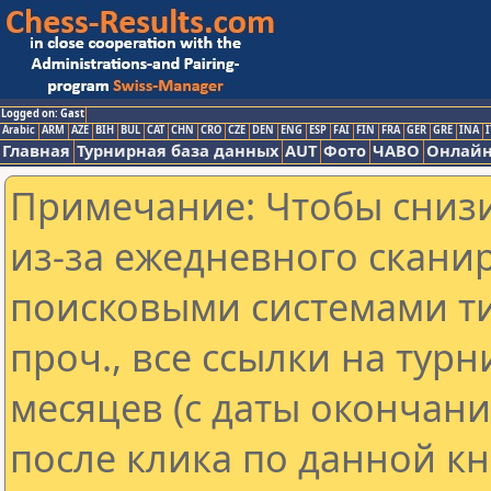
Logged on: Gast
Arabic
ARM
AZE
BIH
BUL
CAT
CHN
CRO
CZE
DEN
ENG
ESP
FAI
FIN
FRA
GER
GRE
INA
I
Главная
Турнирная база данных
AUT
Фото
ЧАВО
Онлайн
Примечание: Чтобы снизи
из-за ежедневного скани
поисковыми системами ти
проч., все ссылки на тур
месяцев (с даты окончан
после клика по данной кн