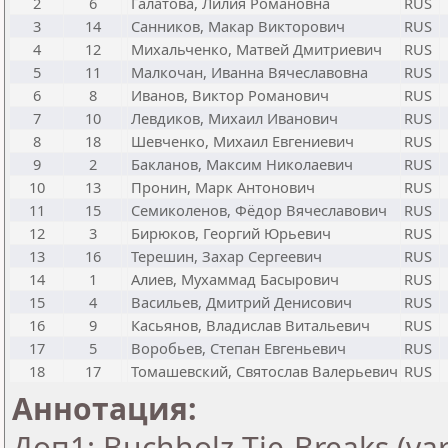
2
6
Галатова, Лилия Романовна
RUS
3
14
Санников, Макар Викторович
RUS
4
12
Михальченко, Матвей Дмитриевич
RUS
5
11
Малкочан, Иванна Вячеславовна
RUS
6
8
Иванов, Виктор Романович
RUS
7
10
Левдиков, Михаил Иванович
RUS
8
18
Шевченко, Михаил Евгениевич
RUS
9
2
Бакланов, Максим Николаевич
RUS
10
13
Пронин, Марк Антонович
RUS
11
15
Семиколенов, Фёдор Вячеславович
RUS
12
3
Бирюков, Георгий Юрьевич
RUS
13
16
Терешин, Захар Сергеевич
RUS
14
1
Алиев, Мухаммад Басырович
RUS
15
4
Васильев, Дмитрий Денисович
RUS
16
9
Касьянов, Владислав Витальевич
RUS
17
5
Воробьев, Степан Евгеньевич
RUS
18
17
Томашевский, Святослав Валерьевич
RUS
Аннотация:
Доп1: Buchholz Tie-Breaks (var