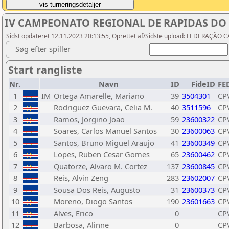
IV CAMPEONATO REGIONAL DE RAPIDAS DO 
Sidst opdateret 12.11.2023 20:13:55, Oprettet af/Sidste upload: FEDERAÇ
Søg efter spiller
Start rangliste
Nr.
Navn
ID
FideID
FE
1
IM
Ortega Amarelle, Mariano
39
3504301
CP
2
Rodriguez Guevara, Celia M.
40
3511596
CP
3
Ramos, Jorgino Joao
59
23600322
CP
4
Soares, Carlos Manuel Santos
30
23600063
CP
5
Santos, Bruno Miguel Araujo
41
23600349
CP
6
Lopes, Ruben Cesar Gomes
65
23600462
CP
7
Quatorze, Alvaro M. Cortez
137
23600845
CP
8
Reis, Alvin Zeng
283
23602007
CP
9
Sousa Dos Reis, Augusto
31
23600373
CP
10
Moreno, Diogo Santos
190
23601663
CP
11
Alves, Erico
0
CP
12
Barbosa, Alinne
0
CP