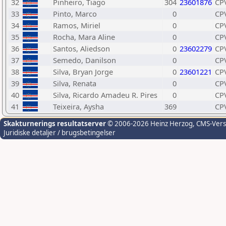
32
Pinheiro, Tiago
304
23601876
CP
33
Pinto, Marco
0
CP
34
Ramos, Miriel
0
CP
35
Rocha, Mara Aline
0
CP
36
Santos, Aliedson
0
23602279
CP
37
Semedo, Danilson
0
CP
38
Silva, Bryan Jorge
0
23601221
CP
39
Silva, Renata
0
CP
40
Silva, Ricardo Amadeu R. Pires
0
CP
41
Teixeira, Aysha
369
CP
Skakturnerings resultatserver
© 2006-2026 Heinz Herzog
, CMS-Ver
Juridiske detaljer / brugsbetingelser