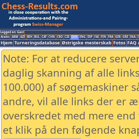
Logged on: Gast
Arabic
ARM
AZE
BIH
BUL
CAT
CHN
CRO
CZE
DEN
ENG
ESP
FAI
FIN
FRA
GER
GRE
INA
I
Hjem
Turneringsdatabase
Østrigske mesterskab
Fotos
FAQ 
Note: For at reducere serv
daglig skanning af alle link
100.000) af søgemaskiner 
andre, vil alle links der er 
overskredet med mere end to
et klik på den følgende kna