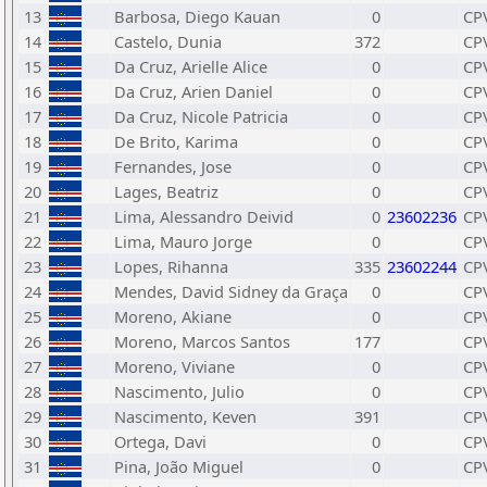
13
Barbosa, Diego Kauan
0
CP
14
Castelo, Dunia
372
CP
15
Da Cruz, Arielle Alice
0
CP
16
Da Cruz, Arien Daniel
0
CP
17
Da Cruz, Nicole Patricia
0
CP
18
De Brito, Karima
0
CP
19
Fernandes, Jose
0
CP
20
Lages, Beatriz
0
CP
21
Lima, Alessandro Deivid
0
23602236
CP
22
Lima, Mauro Jorge
0
CP
23
Lopes, Rihanna
335
23602244
CP
24
Mendes, David Sidney da Graça
0
CP
25
Moreno, Akiane
0
CP
26
Moreno, Marcos Santos
177
CP
27
Moreno, Viviane
0
CP
28
Nascimento, Julio
0
CP
29
Nascimento, Keven
391
CP
30
Ortega, Davi
0
CP
31
Pina, João Miguel
0
CP