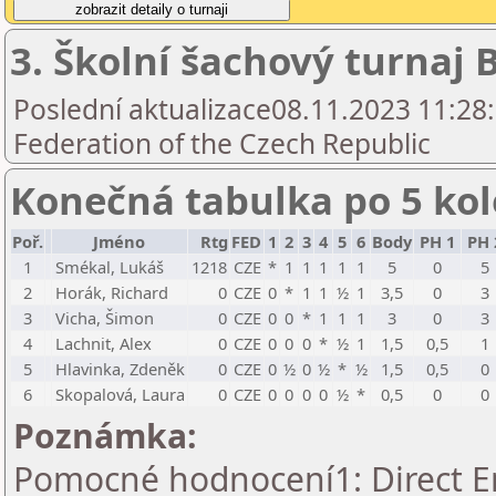
3. Školní šachový turnaj 
Poslední aktualizace08.11.2023 11:28
Federation of the Czech Republic
Konečná tabulka po 5 ko
Poř.
Jméno
Rtg
FED
1
2
3
4
5
6
Body
PH 1
PH 
1
Smékal, Lukáš
1218
CZE
*
1
1
1
1
1
5
0
5
2
Horák, Richard
0
CZE
0
*
1
1
½
1
3,5
0
3
3
Vicha, Šimon
0
CZE
0
0
*
1
1
1
3
0
3
4
Lachnit, Alex
0
CZE
0
0
0
*
½
1
1,5
0,5
1
5
Hlavinka, Zdeněk
0
CZE
0
½
0
½
*
½
1,5
0,5
0
6
Skopalová, Laura
0
CZE
0
0
0
0
½
*
0,5
0
0
Poznámka:
Pomocné hodnocení1: Direct En