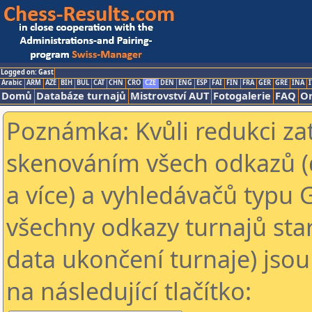
Logged on: Gast
Arabic
ARM
AZE
BIH
BUL
CAT
CHN
CRO
CZE
DEN
ENG
ESP
FAI
FIN
FRA
GER
GRE
INA
I
Domů
Databáze turnajů
Mistrovství AUT
Fotogalerie
FAQ
On
Poznámka: Kvůli redukci za
skenováním všech odkazů (
a více) a vyhledávačů typu 
všechny odkazy turnajů star
data ukončení turnaje) jsou
na následující tlačítko: