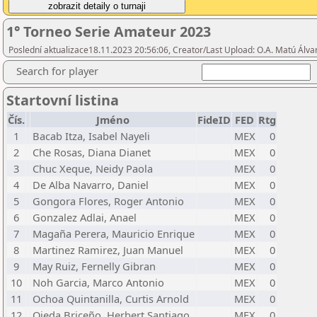
1° Torneo Serie Amateur 2023
Poslední aktualizace18.11.2023 20:56:06, Creator/Last Upload: O.A. Matú Álv
Search for player
Startovní listina
Čís.
Jméno
FideID
FED
Rtg
1
Bacab Itza, Isabel Nayeli
MEX
0
2
Che Rosas, Diana Dianet
MEX
0
3
Chuc Xeque, Neidy Paola
MEX
0
4
De Alba Navarro, Daniel
MEX
0
5
Gongora Flores, Roger Antonio
MEX
0
6
Gonzalez Adlai, Anael
MEX
0
7
Magaña Perera, Mauricio Enrique
MEX
0
8
Martinez Ramirez, Juan Manuel
MEX
0
9
May Ruiz, Fernelly Gibran
MEX
0
10
Noh Garcia, Marco Antonio
MEX
0
11
Ochoa Quintanilla, Curtis Arnold
MEX
0
12
Ojeda Briceño, Herbert Santiago
MEX
0