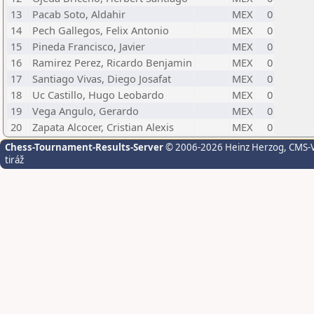
13
Pacab Soto, Aldahir
MEX
0
14
Pech Gallegos, Felix Antonio
MEX
0
15
Pineda Francisco, Javier
MEX
0
16
Ramirez Perez, Ricardo Benjamin
MEX
0
17
Santiago Vivas, Diego Josafat
MEX
0
18
Uc Castillo, Hugo Leobardo
MEX
0
19
Vega Angulo, Gerardo
MEX
0
20
Zapata Alcocer, Cristian Alexis
MEX
0
Chess-Tournament-Results-Server
© 2006-2026 Heinz Herzog
, CMS-
tiráž