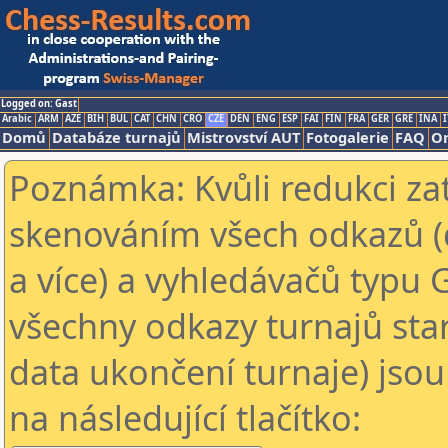
Logged on: Gast
Arabic
ARM
AZE
BIH
BUL
CAT
CHN
CRO
CZE
DEN
ENG
ESP
FAI
FIN
FRA
GER
GRE
INA
I
Domů
Databáze turnajů
Mistrovství AUT
Fotogalerie
FAQ
On
Poznámka: Kvůli redukci za
skenováním všech odkazů (
a více) a vyhledávačů typu 
všechny odkazy turnajů star
data ukončení turnaje) jsou
na následující tlačítko: