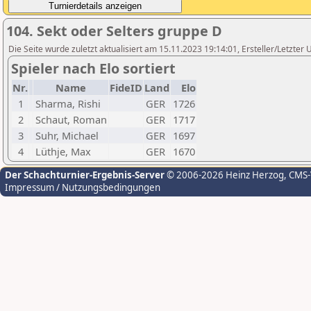
104. Sekt oder Selters gruppe D
Die Seite wurde zuletzt aktualisiert am 15.11.2023 19:14:01, Ersteller/Letzte
Spieler nach Elo sortiert
Nr.
Name
FideID
Land
Elo
1
Sharma, Rishi
GER
1726
2
Schaut, Roman
GER
1717
3
Suhr, Michael
GER
1697
4
Lüthje, Max
GER
1670
Der Schachturnier-Ergebnis-Server
© 2006-2026 Heinz Herzog
, CMS
Impressum / Nutzungsbedingungen