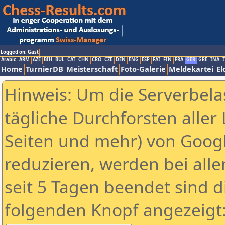
Logged on: Gast
Arabic
ARM
AZE
BIH
BUL
CAT
CHN
CRO
CZE
DEN
ENG
ESP
FAI
FIN
FRA
GER
GRE
INA
I
Home
TurnierDB
Meisterschaft
Foto-Galerie
Meldekartei
El
Hinweis: Um die Serverbela
tägliche Durchforsten aller 
Seiten und mehr) von Goog
reduzieren, werden bei alle
seit 5 Tagen beendet sind d
folgenden Knopf angezeigt