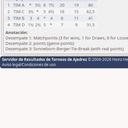
1
TIM A
*
5½
6
7½
20
19
80
2
TIM C
3½
*
5
6½
16
15
62,5
3
TIM B
3
4
*
4
8
11
41
4
TIM D
1½
2½
5
*
7
9
31,5
Anotación:
Desempate 1: Matchpoints (3 for wins, 1 for Draws, 0 for Losse
Desempate 2: points (game-points)
Desempate 3: Sonneborn-Berger-Tie-Break (with real points)
Servidor de Resultados de Torneos de Ajedrez
© 2006-2026 Heinz H
Aviso legal/Condiciones de uso