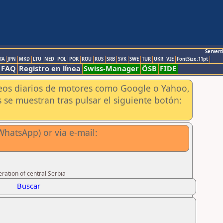
Servert
TA
JPN
MKD
LTU
NED
POL
POR
ROU
RUS
SRB
SVK
SWE
TUR
UKR
VIE
FontSize:11pt
FAQ
Registro en línea
Swiss-Manager
ÖSB
FIDE
aneos diarios de motores como Google o Yahoo,
 se muestran tras pulsar el siguiente botón:
hatsApp) or via e-mail:
ration of central Serbia
Buscar