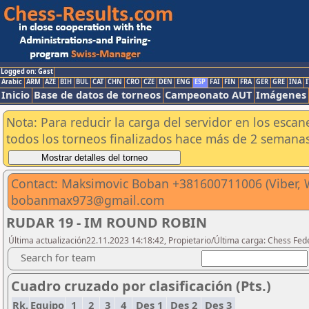
Logged on: Gast
Arabic
ARM
AZE
BIH
BUL
CAT
CHN
CRO
CZE
DEN
ENG
ESP
FAI
FIN
FRA
GER
GRE
INA
I
Inicio
Base de datos de torneos
Campeonato AUT
Imágenes
Nota: Para reducir la carga del servidor en los esc
todos los torneos finalizados hace más de 2 semanas
Contact: Maksimovic Boban +381600711006 (Viber, W
bobanmax973@gmail.com
RUDAR 19 - IM ROUND ROBIN
Última actualización22.11.2023 14:18:42, Propietario/Última carga: Chess Fede
Search for team
Cuadro cruzado por clasificación (Pts.)
Rk.
Equipo
1
2
3
4
Des 1
Des 2
Des 3