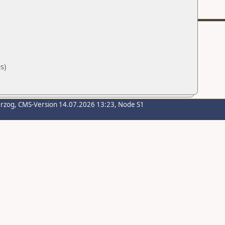
s)
erzog
, CMS-Version 14.07.2026 13:23, Node S1