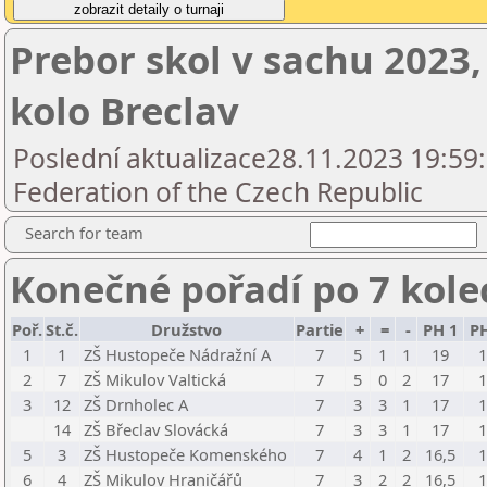
Prebor skol v sachu 2023,
kolo Breclav
Poslední aktualizace28.11.2023 19:59
Federation of the Czech Republic
Search for team
Konečné pořadí po 7 kole
Poř.
St.č.
Družstvo
Partie
+
=
-
PH 1
PH
1
1
ZŠ Hustopeče Nádražní A
7
5
1
1
19
2
7
ZŠ Mikulov Valtická
7
5
0
2
17
3
12
ZŠ Drnholec A
7
3
3
1
17
14
ZŠ Břeclav Slovácká
7
3
3
1
17
5
3
ZŠ Hustopeče Komenského
7
4
1
2
16,5
6
4
ZŠ Mikulov Hraničářů
7
3
2
2
16,5