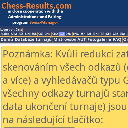
Logged on: Gast
Arabic
ARM
AZE
BIH
BUL
CAT
CHN
CRO
CZE
DEN
ENG
ESP
FAI
FIN
FRA
GER
GRE
INA
I
Domů
Databáze turnajů
Mistrovství AUT
Fotogalerie
FAQ
On
Poznámka: Kvůli redukci za
skenováním všech odkazů (
a více) a vyhledávačů typu 
všechny odkazy turnajů star
data ukončení turnaje) jsou
na následující tlačítko: