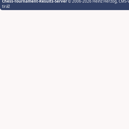
Chess-Tournament-Results-Server
© 2006-2026 Heinz Herzog
, CMS-
tiráž