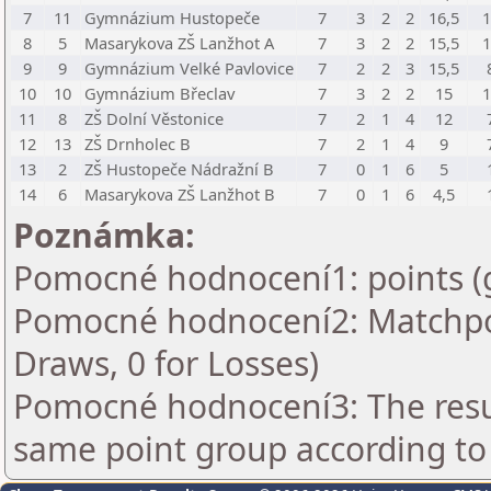
7
11
Gymnázium Hustopeče
7
3
2
2
16,5
8
5
Masarykova ZŠ Lanžhot A
7
3
2
2
15,5
9
9
Gymnázium Velké Pavlovice
7
2
2
3
15,5
10
10
Gymnázium Břeclav
7
3
2
2
15
11
8
ZŠ Dolní Věstonice
7
2
1
4
12
12
13
ZŠ Drnholec B
7
2
1
4
9
13
2
ZŠ Hustopeče Nádražní B
7
0
1
6
5
14
6
Masarykova ZŠ Lanžhot B
7
0
1
6
4,5
Poznámka:
Pomocné hodnocení1: points (
Pomocné hodnocení2: Matchpoin
Draws, 0 for Losses)
Pomocné hodnocení3: The resul
same point group according to