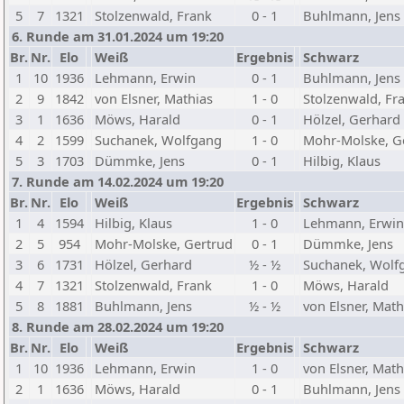
5
7
1321
Stolzenwald, Frank
0 - 1
Buhlmann, Jens
6. Runde am 31.01.2024 um 19:20
Br.
Nr.
Elo
Weiß
Ergebnis
Schwarz
1
10
1936
Lehmann, Erwin
0 - 1
Buhlmann, Jens
2
9
1842
von Elsner, Mathias
1 - 0
Stolzenwald, Fr
3
1
1636
Möws, Harald
0 - 1
Hölzel, Gerhard
4
2
1599
Suchanek, Wolfgang
1 - 0
Mohr-Molske, G
5
3
1703
Dümmke, Jens
0 - 1
Hilbig, Klaus
7. Runde am 14.02.2024 um 19:20
Br.
Nr.
Elo
Weiß
Ergebnis
Schwarz
1
4
1594
Hilbig, Klaus
1 - 0
Lehmann, Erwin
2
5
954
Mohr-Molske, Gertrud
0 - 1
Dümmke, Jens
3
6
1731
Hölzel, Gerhard
½ - ½
Suchanek, Wolf
4
7
1321
Stolzenwald, Frank
1 - 0
Möws, Harald
5
8
1881
Buhlmann, Jens
½ - ½
von Elsner, Math
8. Runde am 28.02.2024 um 19:20
Br.
Nr.
Elo
Weiß
Ergebnis
Schwarz
1
10
1936
Lehmann, Erwin
1 - 0
von Elsner, Math
2
1
1636
Möws, Harald
0 - 1
Buhlmann, Jens