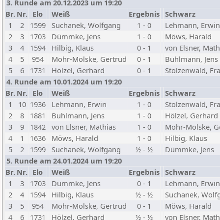
3. Runde am 20.12.2023 um 19:20
Br.
Nr.
Elo
Weiß
Ergebnis
Schwarz
1
2
1599
Suchanek, Wolfgang
1 - 0
Lehmann, Erwin
2
3
1703
Dümmke, Jens
1 - 0
Möws, Harald
3
4
1594
Hilbig, Klaus
0 - 1
von Elsner, Math
4
5
954
Mohr-Molske, Gertrud
0 - 1
Buhlmann, Jens
5
6
1731
Hölzel, Gerhard
0 - 1
Stolzenwald, Fr
4. Runde am 10.01.2024 um 19:20
Br.
Nr.
Elo
Weiß
Ergebnis
Schwarz
1
10
1936
Lehmann, Erwin
1 - 0
Stolzenwald, Fr
2
8
1881
Buhlmann, Jens
1 - 0
Hölzel, Gerhard
3
9
1842
von Elsner, Mathias
1 - 0
Mohr-Molske, G
4
1
1636
Möws, Harald
1 - 0
Hilbig, Klaus
5
2
1599
Suchanek, Wolfgang
½ - ½
Dümmke, Jens
5. Runde am 24.01.2024 um 19:20
Br.
Nr.
Elo
Weiß
Ergebnis
Schwarz
1
3
1703
Dümmke, Jens
0 - 1
Lehmann, Erwin
2
4
1594
Hilbig, Klaus
½ - ½
Suchanek, Wolf
3
5
954
Mohr-Molske, Gertrud
0 - 1
Möws, Harald
4
6
1731
Hölzel, Gerhard
½ - ½
von Elsner, Math