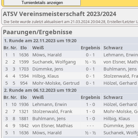
ATSV Vereinsmeisterschaft 2023/2024
Die Seite wurde zuletzt aktualisiert am 21.03.2024 20:04:28, Ersteller/Letzte
Paarungen/Ergebnisse
1. Runde am 22.11.2023 um 19:20
Br.
Nr.
Elo
Weiß
Ergebnis
Schwarz
1
1
1636
Möws, Harald
0 - 1
Lehmann, Erwin
2
2
1599
Suchanek, Wolfgang
½ - ½
von Elsner, Math
3
3
1703
Dümmke, Jens
0 - 1
Buhlmann, Jens
4
4
1594
Hilbig, Klaus
0 - 1
Stolzenwald, Fr
5
5
954
Mohr-Molske, Gertrud
0 - 1
Hölzel, Gerhard
2. Runde am 06.12.2023 um 19:20
Br.
Nr.
Elo
Weiß
Ergebnis
Schwarz
1
10
1936
Lehmann, Erwin
1 - 0
Hölzel, Gerhard
2
7
1321
Stolzenwald, Frank
1 - 0
Mohr-Molske, G
3
8
1881
Buhlmann, Jens
1 - 0
Hilbig, Klaus
4
9
1842
von Elsner, Mathias
- - -
Dümmke, Jens
5
1
1636
Möws, Harald
½ - ½
Suchanek, Wolf