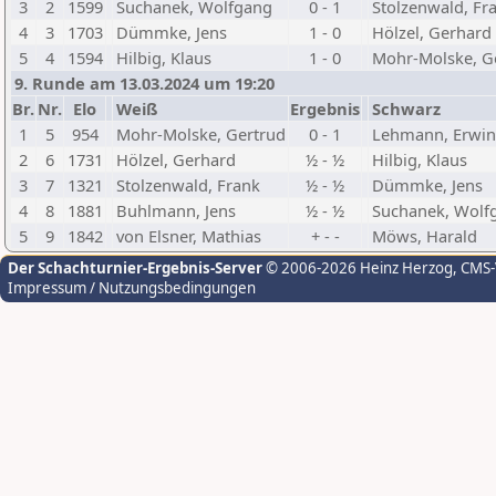
3
2
1599
Suchanek, Wolfgang
0 - 1
Stolzenwald, Fr
4
3
1703
Dümmke, Jens
1 - 0
Hölzel, Gerhard
5
4
1594
Hilbig, Klaus
1 - 0
Mohr-Molske, G
9. Runde am 13.03.2024 um 19:20
Br.
Nr.
Elo
Weiß
Ergebnis
Schwarz
1
5
954
Mohr-Molske, Gertrud
0 - 1
Lehmann, Erwin
2
6
1731
Hölzel, Gerhard
½ - ½
Hilbig, Klaus
3
7
1321
Stolzenwald, Frank
½ - ½
Dümmke, Jens
4
8
1881
Buhlmann, Jens
½ - ½
Suchanek, Wolf
5
9
1842
von Elsner, Mathias
+ - -
Möws, Harald
Der Schachturnier-Ergebnis-Server
© 2006-2026 Heinz Herzog
, CMS
Impressum / Nutzungsbedingungen