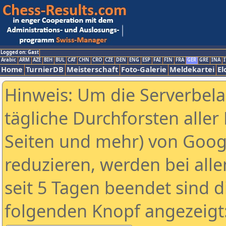
Logged on: Gast
Arabic
ARM
AZE
BIH
BUL
CAT
CHN
CRO
CZE
DEN
ENG
ESP
FAI
FIN
FRA
GER
GRE
INA
I
Home
TurnierDB
Meisterschaft
Foto-Galerie
Meldekartei
El
Hinweis: Um die Serverbel
tägliche Durchforsten aller 
Seiten und mehr) von Goog
reduzieren, werden bei alle
seit 5 Tagen beendet sind d
folgenden Knopf angezeigt