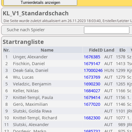
KL_V1_Standardschach
Die Seite wurde zuletzt aktualisiert am 26.11.2023 18:03:40, Ersteller/Letzte
Suche nach Spieler
Startrangliste
Nr.
Name
FideID
Land
Elo
1
Unger, Alexander
1676385
AUT
1578
Sz
2
Fischkin, Daniel
1679147
AUT
1413
Ts
3
Deak-Sala, Daniel
17000246
HUN
1299
Kj
4
Wu, Lucas
1673769
AUT
1279
Sc
5
Veladzic, Benjamin
1690230
AUT
1265
Kj
6
Keller, Niklas
1684027
AUT
1166
Sc
7
Knittel-Templ, Paula
1679414
AUT
1156
1.
8
Gerö, Maximilian
1677020
AUT
1146
Sc
9
Slutski, Golda Riwa
AUT
1101
JR
10
Knittel-Templ, Richard
1682300
AUT
1077
1.
11
Slutski, Alexander
AUT
989
JR
12
Dordevic, Marko
1685732
AUT
975
Sz