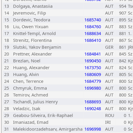
13
Dolgaya, Anastasiia
AUT
954
Ts
14
Jevremovic, Filip
AUT
907
Sc
15
Dordevic, Teodora
1685740
AUT
895
Sz
16
Liu, Owen Yixuan
1684760
AUT
883
Sz
17
Knittel-Templ, Arnold
1688634
AUT
881
1.
18
Strenitz, Florentina
1686410
AUT
867
Sc
19
Slutski, Yakov Benjamin
GER
861
JR
20
Prettner, Alexander
1684841
AUT
845
Sz
21
Brezlan, Noel
1690450
AUT
842
Kj
22
Huang, Alexander
1673750
AUT
824
Sc
23
Huang, Alvin
1680609
AUT
805
Sc
24
Chen, Terrence
1684779
AUT
800
Sz
25
Chmyruk, Emma
1696980
AUT
800
Sc
26
Temirov, Achmed
AUT
800
Sz
27
Tschandl, Julius Henry
1688693
AUT
800
Kj
28
Veladzic, Isak
1690248
AUT
800
Kj
29
Geabou-Silveira, Erik-Raphael
ROU
0
1.
30
Imaniazad, Emad
IRI
0
Kj
31
Malekidoorzadehsarv, Amirgarsha
1696998
AUT
0
Sc