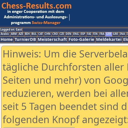
Logged on: Gast
Arabic
ARM
AZE
BIH
BUL
CAT
CHN
CRO
CZE
DEN
ENG
ESP
FAI
FIN
FRA
GER
GRE
INA
I
Home
TurnierDB
Meisterschaft
Foto-Galerie
Meldekartei
El
Hinweis: Um die Serverbel
tägliche Durchforsten aller 
Seiten und mehr) von Goog
reduzieren, werden bei alle
seit 5 Tagen beendet sind d
folgenden Knopf angezeigt