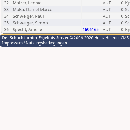
32
Matzer, Leonie
AUT
0
Kj
33
Muka, Daniel Marcell
AUT
0
Sc
34
Schweiger, Paul
AUT
0
Sc
35
Schweiger, Simon
AUT
0
Sc
36
Specht, Amelie
1696165
AUT
0
Kj
Der Schachturnier-Ergebnis-Server
© 2006-2026 Heinz Herzog
, CMS
Impressum / Nutzungsbedingungen