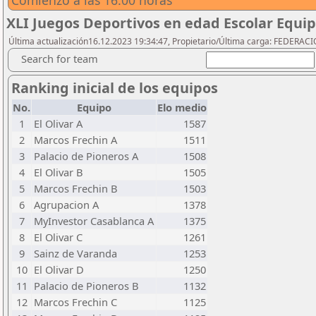
Comienzo a las 16:00 horas
XLI Juegos Deportivos en edad Escolar Equi
Última actualización16.12.2023 19:34:47, Propietario/Última carga: FEDER
Search for team
Ranking inicial de los equipos
No.
Equipo
Elo medio
1
El Olivar A
1587
2
Marcos Frechin A
1511
3
Palacio de Pioneros A
1508
4
El Olivar B
1505
5
Marcos Frechin B
1503
6
Agrupacion A
1378
7
MyInvestor Casablanca A
1375
8
El Olivar C
1261
9
Sainz de Varanda
1253
10
El Olivar D
1250
11
Palacio de Pioneros B
1132
12
Marcos Frechin C
1125