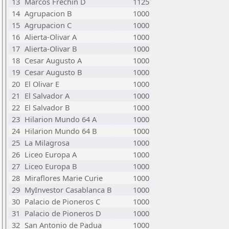
13
Marcos Frechin D
1125
14
Agrupacion B
1000
15
Agrupacion C
1000
16
Alierta-Olivar A
1000
17
Alierta-Olivar B
1000
18
Cesar Augusto A
1000
19
Cesar Augusto B
1000
20
El Olivar E
1000
21
El Salvador A
1000
22
El Salvador B
1000
23
Hilarion Mundo 64 A
1000
24
Hilarion Mundo 64 B
1000
25
La Milagrosa
1000
26
Liceo Europa A
1000
27
Liceo Europa B
1000
28
Miraflores Marie Curie
1000
29
MyInvestor Casablanca B
1000
30
Palacio de Pioneros C
1000
31
Palacio de Pioneros D
1000
32
San Antonio de Padua
1000