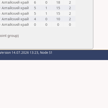
2
Алтайский край
6
0
18
2
9
Алтайский край
5
1
15
2
6
Алтайский край
5
1
15
2
7
Алтайский край
4
0
10
2
0
Алтайский край
0
0
0
0
point group)
Version 14.07.2026 13:23, Node S1