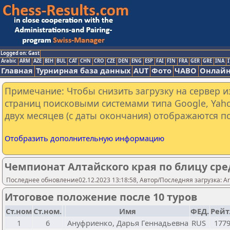
Logged on: Gast
Arabic
ARM
AZE
BIH
BUL
CAT
CHN
CRO
CZE
DEN
ENG
ESP
FAI
FIN
FRA
GER
GRE
INA
I
Главная
Турнирная база данных
AUT
Фото
ЧАВО
Онлайн
Примечание: Чтобы снизить загрузку на сервер и
страниц поисковыми системами типа Google, Yaho
двух месяцев (с даты окончания) отображаются по
Отобразить дополнительную информацию
Чемпионат Алтайского края по блицу сре
Последнее обновление02.12.2023 13:18:58, Автор/Последняя загрузка: A
Итоговое положение после 10 туров
Ст.ном
Ст.ном.
Имя
ФЕД.
Рейт
1
6
Ануфриенко, Дарья Геннадьевна
RUS
177