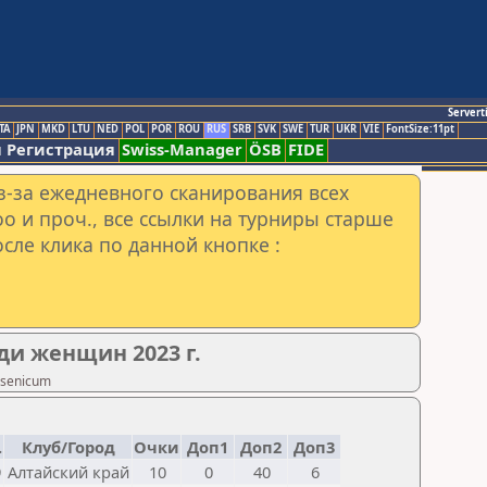
Servert
TA
JPN
MKD
LTU
NED
POL
POR
ROU
RUS
SRB
SVK
SWE
TUR
UKR
VIE
FontSize:11pt
 Регистрация
Swiss-Manager
ÖSB
FIDE
з-за ежедневного сканирования всех
o и проч., все ссылки на турниры старше
сле клика по данной кнопке :
ди женщин 2023 г.
rsenicum
.
Клуб/Город
Очки
Доп1
Доп2
Доп3
9
Алтайский край
10
0
40
6