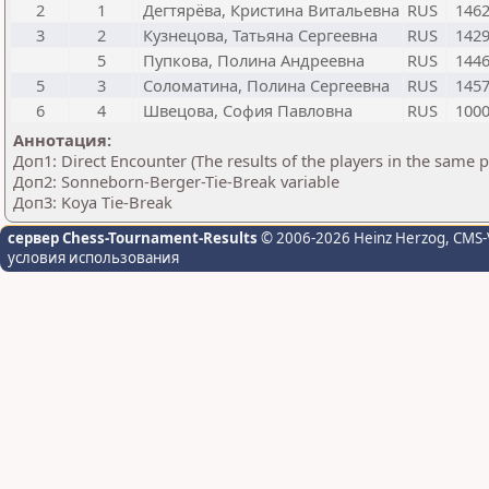
2
1
Дегтярёва, Кристина Витальевна
RUS
146
3
2
Кузнецова, Татьяна Сергеевна
RUS
142
5
Пупкова, Полина Андреевна
RUS
144
5
3
Соломатина, Полина Сергеевна
RUS
145
6
4
Швецова, София Павловна
RUS
100
Аннотация:
Доп1: Direct Encounter (The results of the players in the same 
Доп2: Sonneborn-Berger-Tie-Break variable
Доп3: Koya Tie-Break
сервер Chess-Tournament-Results
© 2006-2026 Heinz Herzog
, CMS-
условия использования