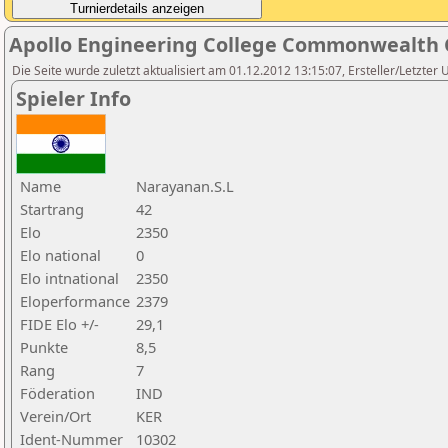
Apollo Engineering College Commonwealth 
Die Seite wurde zuletzt aktualisiert am 01.12.2012 13:15:07, Ersteller/Letzter 
Spieler Info
Name
Narayanan.S.L
Startrang
42
Elo
2350
Elo national
0
Elo intnational
2350
Eloperformance
2379
FIDE Elo +/-
29,1
Punkte
8,5
Rang
7
Föderation
IND
Verein/Ort
KER
Ident-Nummer
10302