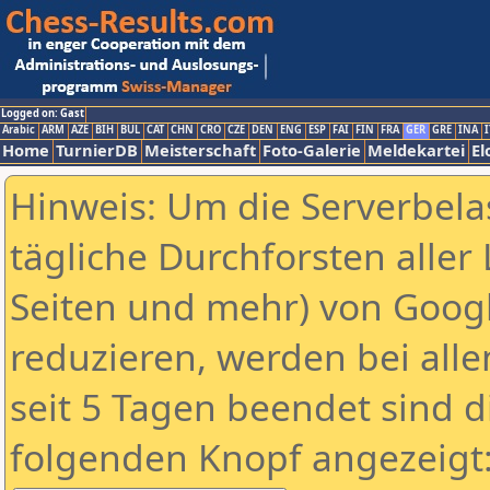
Logged on: Gast
Arabic
ARM
AZE
BIH
BUL
CAT
CHN
CRO
CZE
DEN
ENG
ESP
FAI
FIN
FRA
GER
GRE
INA
I
Home
TurnierDB
Meisterschaft
Foto-Galerie
Meldekartei
El
Hinweis: Um die Serverbela
tägliche Durchforsten aller 
Seiten und mehr) von Goog
reduzieren, werden bei alle
seit 5 Tagen beendet sind d
folgenden Knopf angezeigt