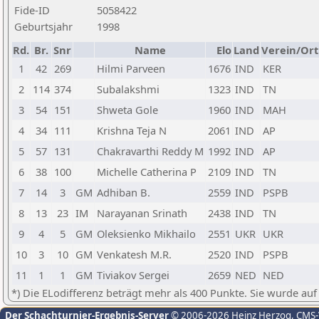
Fide-ID
5058422
Geburtsjahr
1998
Rd.
Br.
Snr
Name
Elo
Land
Verein/Ort
1
42
269
Hilmi Parveen
1676
IND
KER
2
114
374
Subalakshmi
1323
IND
TN
3
54
151
Shweta Gole
1960
IND
MAH
4
34
111
Krishna Teja N
2061
IND
AP
5
57
131
Chakravarthi Reddy M
1992
IND
AP
6
38
100
Michelle Catherina P
2109
IND
TN
7
14
3
GM
Adhiban B.
2559
IND
PSPB
8
13
23
IM
Narayanan Srinath
2438
IND
TN
9
4
5
GM
Oleksienko Mikhailo
2551
UKR
UKR
10
3
10
GM
Venkatesh M.R.
2520
IND
PSPB
11
1
1
GM
Tiviakov Sergei
2659
NED
NED
*) Die ELodifferenz beträgt mehr als 400 Punkte. Sie wurde auf
Der Schachturnier-Ergebnis-Server
© 2006-2026 Heinz Herzog
, CMS