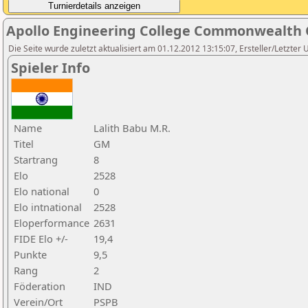
Apollo Engineering College Commonwealth 
Die Seite wurde zuletzt aktualisiert am 01.12.2012 13:15:07, Ersteller/Letzter 
Spieler Info
Name
Lalith Babu M.R.
Titel
GM
Startrang
8
Elo
2528
Elo national
0
Elo intnational
2528
Eloperformance
2631
FIDE Elo +/-
19,4
Punkte
9,5
Rang
2
Föderation
IND
Verein/Ort
PSPB