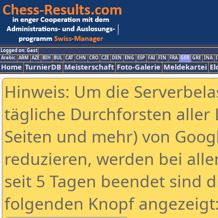
Logged on: Gast
Arabic
ARM
AZE
BIH
BUL
CAT
CHN
CRO
CZE
DEN
ENG
ESP
FAI
FIN
FRA
GER
GRE
INA
I
Home
TurnierDB
Meisterschaft
Foto-Galerie
Meldekartei
El
Hinweis: Um die Serverbela
tägliche Durchforsten aller 
Seiten und mehr) von Goog
reduzieren, werden bei alle
seit 5 Tagen beendet sind d
folgenden Knopf angezeigt