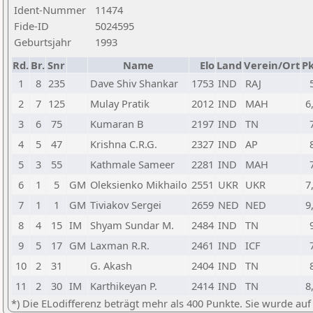
Ident-Nummer
11474
Fide-ID
5024595
Geburtsjahr
1993
Rd.
Br.
Snr
Name
Elo
Land
Verein/Ort
Pk
1
8
235
Dave Shiv Shankar
1753
IND
RAJ
2
7
125
Mulay Pratik
2012
IND
MAH
6
3
6
75
Kumaran B
2197
IND
TN
4
5
47
Krishna C.R.G.
2327
IND
AP
5
3
55
Kathmale Sameer
2281
IND
MAH
6
1
5
GM
Oleksienko Mikhailo
2551
UKR
UKR
7
7
1
1
GM
Tiviakov Sergei
2659
NED
NED
9
8
4
15
IM
Shyam Sundar M.
2484
IND
TN
9
5
17
GM
Laxman R.R.
2461
IND
ICF
10
2
31
G. Akash
2404
IND
TN
11
2
30
IM
Karthikeyan P.
2414
IND
TN
8
*) Die ELodifferenz beträgt mehr als 400 Punkte. Sie wurde auf