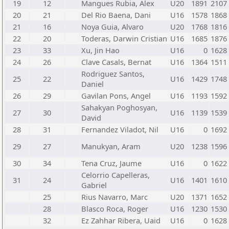
19
12
Mangues Rubia, Alex
U20
1891
2107
20
21
Del Rio Baena, Dani
U16
1578
1868
21
16
Noya Guia, Alvaro
U20
1768
1816
22
20
Toderas, Darwin Cristian
U16
1685
1876
23
33
Xu, Jin Hao
U16
0
1628
24
26
Clave Casals, Bernat
U16
1364
1511
Rodriguez Santos,
25
22
U16
1429
1748
Daniel
26
29
Gavilan Pons, Angel
U16
1193
1592
Sahakyan Poghosyan,
27
30
U16
1139
1539
David
28
31
Fernandez Viladot, Nil
U16
0
1692
29
27
Manukyan, Aram
U20
1238
1596
30
34
Tena Cruz, Jaume
U16
0
1622
Celorrio Capelleras,
31
24
U16
1401
1610
Gabriel
25
Rius Navarro, Marc
U20
1371
1652
28
Blasco Roca, Roger
U16
1230
1530
32
Ez Zahhar Ribera, Uaid
U16
0
1628