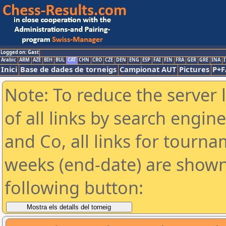
Logged on: Gast
Arabic
ARM
AZE
BIH
BUL
CAT
CHN
CRO
CZE
DEN
ENG
ESP
FAI
FIN
FRA
GER
GRE
INA
I
Inici
Base de dades de torneigs
Campionat AUT
Pictures
P+F
Note: To reduce the server 
of all links by search engin
and Co, all links for tourn
weeks (end-date) are shown 
following button: