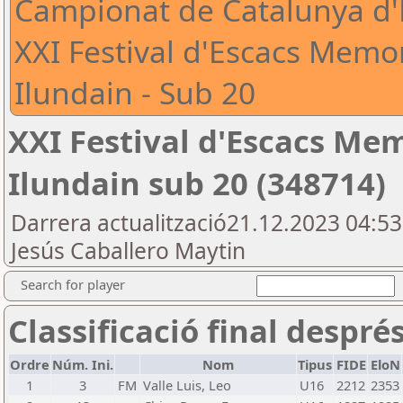
Campionat de Catalunya d'E
XXI Festival d'Escacs Memor
Ilundain - Sub 20
XXI Festival d'Escacs Me
Ilundain sub 20 (348714)
Darrera actualització21.12.2023 04:5
Jesús Caballero Maytin
Search for player
Classificació final despré
Ordre
Núm. Ini.
Nom
Tipus
FIDE
EloN
1
3
FM
Valle Luis, Leo
U16
2212
2353