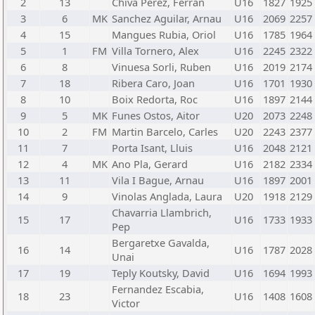
2
13
Chiva Perez, Ferran
U16
1827
1925
3
6
MK
Sanchez Aguilar, Arnau
U16
2069
2257
4
15
Mangues Rubia, Oriol
U16
1785
1964
5
1
FM
Villa Tornero, Alex
U16
2245
2322
6
8
Vinuesa Sorli, Ruben
U16
2019
2174
7
18
Ribera Caro, Joan
U16
1701
1930
8
10
Boix Redorta, Roc
U16
1897
2144
9
5
MK
Funes Ostos, Aitor
U20
2073
2248
10
2
FM
Martin Barcelo, Carles
U20
2243
2377
11
7
Porta Isant, Lluis
U16
2048
2121
12
4
MK
Ano Pla, Gerard
U16
2182
2334
13
11
Vila I Bague, Arnau
U16
1897
2001
14
9
Vinolas Anglada, Laura
U20
1918
2129
Chavarria Llambrich,
15
17
U16
1733
1933
Pep
Bergaretxe Gavalda,
16
14
U16
1787
2028
Unai
17
19
Teply Koutsky, David
U16
1694
1993
Fernandez Escabia,
18
23
U16
1408
1608
Victor