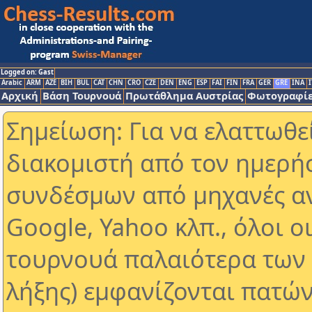
Logged on: Gast
Arabic
ARM
AZE
BIH
BUL
CAT
CHN
CRO
CZE
DEN
ENG
ESP
FAI
FIN
FRA
GER
GRE
INA
I
Αρχική
Βάση Τουρνουά
Πρωτάθλημα Αυστρίας
Φωτογραφίε
Σημείωση: Για να ελαττωθε
διακομιστή από τον ημερή
συνδέσμων από μηχανές α
Google, Yahoo κλπ., όλοι ο
τουρνουά παλαιότερα των 
λήξης) εμφανίζονται πατών