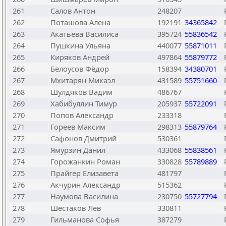
261
Салов Антон
248207
262
Поташова Алена
192191
34365842
263
Акатьева Василиса
395724
55836542
264
Пушкина Ульяна
440077
55871011
265
Киряков Андрей
497864
55879772
266
Белоусов Фёдор
158394
34380701
267
Мхитарян Микаэл
431589
55751660
268
Шулдяков Вадим
486767
269
Хабибуллин Тимур
205937
55722091
270
Попов Александр
233318
271
Гореев Максим
298313
55879764
272
Сафонов Дмитрий
530361
273
Ямурзин Данил
433068
55838561
274
Горожанкин Роман
330828
55789889
275
Прайгер Елизавета
481797
276
Акчурин Александр
515362
277
Наумова Василина
230750
55727794
278
Шестаков Лев
330811
279
Гильманова Софья
387279