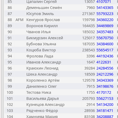
85
Цапалин Сергей
13057
4107071
86
Деменьшин Семён
7960
54143365
87
Юсупов Эмиль
271367
55793223
88
AFM
Кенгуров Ярослав
159798
34360220
89
Воронов Кирилл
164435
34469869
90
Чванов Илья
185032
34357483
91
Бикмурзин Алексей
125017
55670750
92
Бубнова Ульяна
187035
34384600
93
Коцюба Виктор
238543
55654517
94
Фролова Лада
3396
44192436
95
Иванов Александр
1647
4122631
96
Краюхин Леонид
39284
24284556
97
Шека Александр
18509
24212296
98
Короленко Артём
129578
34343369
99
Даниленко Олег
7915
34198676
100
Тестова Ника
1755
4170172
101
Васильева Дарья
205793
55627153
102
Кузнецов Александр
2914
54134200
103
Рядченко Фёдор
28936
34181471
104
Хамнуева Мария
83108
34208887