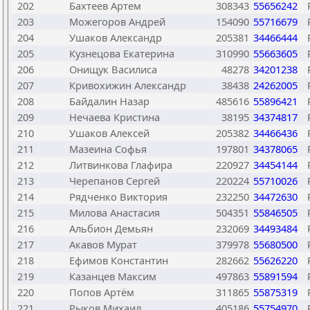
202
Бахтеев Артем
308343
55656242
203
Можегоров Андрей
154090
55716679
204
Ушаков Александр
205381
34466444
205
Кузнецова Екатерина
310990
55663605
206
Онищук Василиса
48278
34201238
207
Кривохижин Александр
38438
24262005
208
Байдалин Назар
485616
55896421
209
Нечаева Кристина
38195
34374817
210
Ушаков Алексей
205382
34466436
211
Мазеина Софья
197801
34378065
212
Литвинкова Глафира
220927
34454144
213
Черепанов Сергей
220224
55710026
214
Рядченко Виктория
232250
34472630
215
Милова Анастасия
504351
55846505
216
Альбион Демьян
232069
34493484
217
Акавов Мурат
379978
55680500
218
Ефимов Константин
282662
55626220
219
Казанцев Максим
497863
55891594
220
Попов Артём
311865
55875319
221
Рыков Михаил
405186
55754970