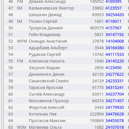
46
FM
Деваев Александр
145052
4169395
47
IM
Калмачевских Виктор
33802
4123557
48
Шишкин Демид
83953
34254420
49
IM
Позин Сергей
1601
4116011
50
Тузлуков Даниил
403579
4157567
51
Гейн Владимир
5821
34147192
52
WFM
Онищук Анастасия
27878
14104008
53
Адырбаев Альберт
3544
34164380
54
Рудаков Сергей
13742
44111533
55
FM
Клепиков Никита
1040
24145220
56
Засухин Вадим
2856
4123450
57
Даниленко Денис
42135
24277622
58
Смыковский Семён
24129
24233331
59
Тарасов Ярослав
91770
34315241
60
Сычёв Александр
63311
34237704
61
Москвинов Прохор
84374
34271457
62
Федотов Алексей
2443
24179930
63
Котельва Лев
222904
34476628
64
Протасов Максим
193869
34455078
65
WIM
Матвеева Ольга
1082
24107018