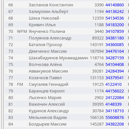
66
Заспанов Константин
3390
44140860
67
Халиуллин Альберт
1194
44136242
68
Шека Николай
12359
54134536
69
Кривич Илья
1188
54183200
70
WFM
Янученко Полина
3440
34107859
71
Полуянов Александр
89322
34381180
72
Баталов Прохор
143191
34360085
73
Демченко Максим
187094
34476164
74
Шахабидинов Мухамадамин
118716
34287159
75
Волчкова Алёна
4764
54104408
76
Аввакумов Максим
39281
24284394
77
Козачков Павел
131153
34379541
78
FM
Смугалев Геннадий
19125
4122410
79
Баранцев Кирилл
1174
44156022
80
Лысенко Мария
2902
24122084
81
Важенин Алексей
39395
4148339
82
Кудинов Александр
30784
34118710
83
Мельников Вадим
166126
55608876
84
Болдырев Максим
145287
34382208