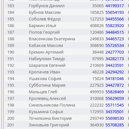
183
Горбунов Даниил
35065
44199317
184
Бубнов Максим
185825
55654193
185
Соболев Фёдор
127253
34455566
186
Бармин Илья
408826
55823920
187
Попов Георгий
120486
34484515
188
Власенкова Екатерина
249833
34465723
189
Кабаков Максим
308690
55726534
190
Еремин Артемий
38448
24277703
191
Набиуллин Тимур
97995
34282173
192
Шарапов Евгений
210669
34423591
193
Кропачев Иван
48228
24294292
194
Ушакова София
15024
54181046
195
Субботина Мария
227925
34427872
196
Мальцев Глеб
499953
55828469
197
Кролевец Алексей
310068
55629059
198
Синельникова Полина
222232
55711545
199
Кузьмина Софья
172955
34370501
200
Точилкина Виктория
293749
55698530
201
Зиновьев Григорий
364930
55708285