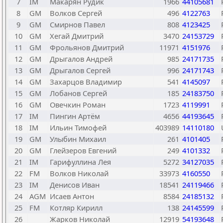
7
IM
Макарян Рудик
1966
44105681
8
GM
Волков Сергей
496
4122763
9
GM
Смирнов Павел
808
4123425
10
GM
Хегай Дмитрий
3470
24153729
11
GM
Фрольянов Дмитрий
11971
4151976
12
GM
Дрыгалов Андрей
985
24171735
13
GM
Дрыгалов Сергей
996
24171743
14
GM
Захарцов Владимир
541
4145097
15
GM
Лобанов Сергей
185
24183750
16
GM
Овечкин Роман
1723
4119991
17
IM
Пингин Артём
4656
44193645
18
IM
Ильин Тимофей
403989
14110180
19
GM
Улыбин Михаил
261
4101405
20
GM
Глейзеров Евгений
249
4101332
21
IM
Гарифуллина Лея
5272
34127035
22
FM
Волков Николай
33973
4160550
23
IM
Денисов Иван
18541
24119466
24
AGM
Исаев Антон
8584
24185132
25
FM
Котляр Кирилл
138
24145599
26
Жарков Николай
12919
54193648