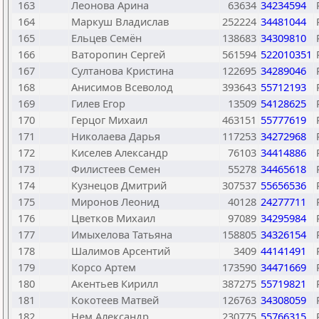
163
Леонова Арина
63634
34234594
164
Маркуш Владислав
252224
34481044
165
Ельцев Семён
138683
34309810
166
Ваторопин Сергей
561594
522010351
167
Султанова Кристина
122695
34289046
168
Анисимов Всеволод
393643
55712193
169
Гилев Егор
13509
54128625
170
Герцог Михаил
463151
55777619
171
Николаева Дарья
117253
34272968
172
Киселев Александр
76103
34414886
173
Филистеев Семен
55278
34465618
174
Кузнецов Дмитрий
307537
55656536
175
Миронов Леонид
40128
24277711
176
Цветков Михаил
97089
34295984
177
Имыхелова Татьяна
158805
34326154
178
Шалимов Арсентий
3409
44141491
179
Корсо Артем
173590
34471669
180
Акентьев Кирилл
387275
55719821
181
Кокотеев Матвей
126763
34308059
182
Нем Александр
230775
55766315