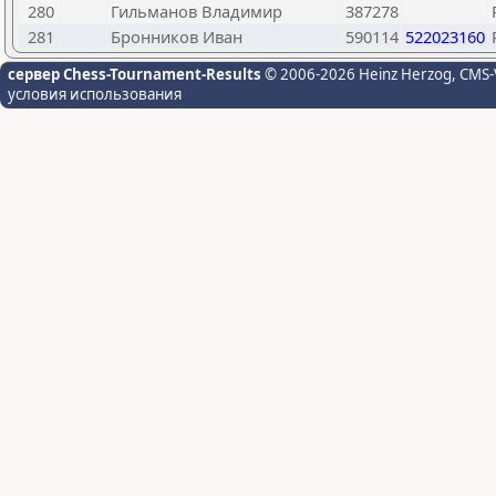
280
Гильманов Владимир
387278
281
Бронников Иван
590114
522023160
сервер Chess-Tournament-Results
© 2006-2026 Heinz Herzog
, CMS-
условия использования