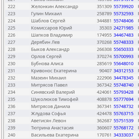
222
Желонкин Александр
351309
55739920
223
Гулин Михаил
258789
55732593
224
Шаблов Сергей
344881
55748406
225
Комиссаров Юрий
35303
24271985
226
Шапков Владимир
174955
34467483
227
Дерябин Лев
370268
55748333
228
Быков Александр
266308
55650333
229
Орлов Сергей
370274
55700993
230
Бубнова Алиса
285619
55648010
231
Кривонос Екатерина
90407
34312153
232
Мазеин Михаил
222906
34478345
233
Митрясов Павел
367342
55748740
234
Синявский Валерий
424061
55793428
235
Шуколюков Тимофей
408878
55777694
236
Митрясов Данила
367341
55748732
237
Жлудова Софья
424478
55763715
238
Аветисян Левон
362687
55751539
239
Тютрина Анастасия
360607
55768172
240
Васильева Екатерина
170761
34333037