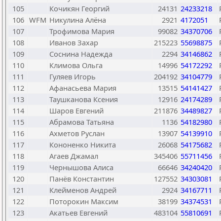
105
Кочикян Георгий
24131
24233218
106
WFM
Никулина Алёна
2921
4172051
107
Трофимова Мария
99082
34370706
108
Иванов Захар
215223
55698875
109
Соснина Надежда
2294
34146862
110
Климова Ольга
14996
54172292
111
Гуляев Игорь
204192
34104779
112
Афанасьева Мария
13515
54141427
113
Таушканова Ксения
12916
24174289
114
Шаров Евгений
211876
34489827
115
Абрамова Татьяна
1136
54182980
116
Ахметов Руслан
13907
54139910
117
Кононенко Никита
26068
54175682
118
Агаев Джамал
345406
55711456
119
Чернышова Алиса
66646
34240420
120
Панёв Константин
127552
34303081
121
Клейменов Андрей
2924
34167711
122
Поторокин Максим
38199
34374531
123
Акатьев Евгений
483104
55810691