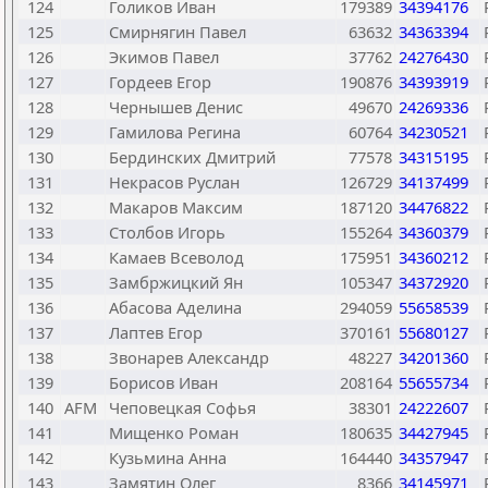
124
Голиков Иван
179389
34394176
125
Смирнягин Павел
63632
34363394
126
Экимов Павел
37762
24276430
127
Гордеев Егор
190876
34393919
128
Чернышев Денис
49670
24269336
129
Гамилова Регина
60764
34230521
130
Бердинских Дмитрий
77578
34315195
131
Некрасов Руслан
126729
34137499
132
Макаров Максим
187120
34476822
133
Столбов Игорь
155264
34360379
134
Камаев Всеволод
175951
34360212
135
Замбржицкий Ян
105347
34372920
136
Абасова Аделина
294059
55658539
137
Лаптев Егор
370161
55680127
138
Звонарев Александр
48227
34201360
139
Борисов Иван
208164
55655734
140
AFM
Чеповецкая Софья
38301
24222607
141
Мищенко Роман
180635
34427945
142
Кузьмина Анна
164440
34357947
143
Замятин Олег
8366
34145971