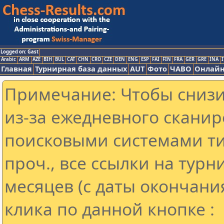
Logged on: Gast
Arabic
ARM
AZE
BIH
BUL
CAT
CHN
CRO
CZE
DEN
ENG
ESP
FAI
FIN
FRA
GER
GRE
INA
I
Главная
Турнирная база данных
AUT
Фото
ЧАВО
Онлайн
Примечание: Чтобы снизит
из-за ежедневного сканир
поисковыми системами ти
проч., все ссылки на тур
месяцев (с даты окончани
клика по данной кнопке :