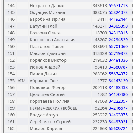
144
Некрасов Данил
343613
55671713
145
Окунцев Михаил
388675
55824072
146
Баробина Ирина
3411
44192444
147
Ватутин Глеб
143271
34385398
148
Козлова Ольга
118708
34313915
149
Крылосова Анастасия
48267
24294829
150
Платонов Павел
348694
55701060
151
Маслов Дмитрий
313329
55719872
152
Корляков Виктор
219632
34481036
153
Ионов Андрей
158410
34380787
154
Панов Данил
288962
55674372
155
AIM
Абрамов Олег
1777
34143120
156
Половков Фёдор
209118
34483438
157
Целищев Сергей
1782
54170486
158
Коротаева Полина
48668
34222057
159
Калмачевских Любовь
52264
34216677
160
Валдас Артур
253927
34493875
161
Серебряков Сергей
222230
34493921
162
Маслов Кирилл
224863
55609724