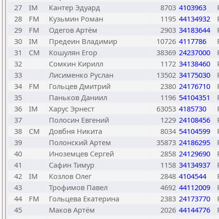
27
IM
Кантер Эдуард
8703
4103963
28
FM
Кузьмин Роман
1195
44134932
29
FM
Одегов Артём
2903
34183644
30
IM
Предеин Владимир
10726
4117786
31
CM
Кошулян Егор
38369
24237000
32
Сомкин Кирилл
1172
34138460
33
Лисименко Руслан
13502
34175030
34
FM
Гольцев Дмитрий
2380
24176710
35
Паньков Даниил
1196
54104351
36
IM
Харус Эрнест
63053
4185730
37
Полосин Евгений
1229
24108456
38
CM
Довбня Никита
8034
54104599
39
Полонский Артем
35873
24186295
40
Иноземцев Сергей
2858
24129690
41
Сафин Тимур
1158
34134937
42
IM
Козлов Олег
2848
4104544
43
Трофимов Павел
4692
44112009
44
FM
Гольцева Екатерина
2383
24173770
45
Маков Артём
2026
44144776