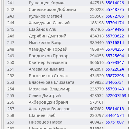
241
Рушенцев Кирилл
447515
55814026
242
Синельников Добрыня
220223
55748775
243
Кульков Матвей
553507
55872786
244
Хамидулин Савелий
183198
55704174
245
Шабанов Аяз
407466
55749496
246
Дерябин Дмитрий
434318
55793622
247
Имыхелов Баир
389440
55716814
248
Хамидулин Гордей
186874
55704255
249
Бродников Прохор
294055
55725694
250
Кветнер Елизавета
366616
55793347
251
Агаева Ханымназ
402891
55722024
252
Рогозников Степан
434320
55872298
253
Власенкова Елизавета
249832
34465731
254
Моженин Владимир
236779
55790143
255
Селин Дмитрий
428532
522007563
256
Акберов Джабраил
573161
257
Хачатуров Вячеслав
407682
55814018
258
Шачнев Глеб
230797
34461574
259
Низовцев Павел
409427
55751687
260
Шишмарев Мирон
516545