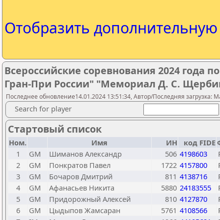
Отобразить дополнительну
Всероссийские соревнования 2024 года п
Гран-При России" "Мемориал Д. С. Щерби
Последнее обновление14.01.2024 13:51:34, Автор/Последняя загрузка: M
Search for player
Стартовый список
Ном.
Имя
ИН
код FIDE
1
GM
Шиманов Александр
506
4198603
2
GM
Понкратов Павел
1722
4157800
3
GM
Бочаров Дмитрий
811
4138716
4
GM
Афанасьев Никита
5880
24183555
5
GM
Придорожный Алексей
810
4127870
6
GM
Цыдыпов Жамсаран
5761
4108566