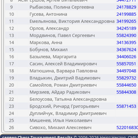
9
Рыбакова, Полина Сергеевна
24178829
10
Гусева, Антонина
24199885
11
Емельянова, Виктория Александровна
34199265
12
Орлов, Александр
34245189
13
Мордвинов, Павел Сергеевич
55824390
14
Маркова, Анна
34136395
15
Бобунов, Михаил
34367624
16
Базылева, Маргарита
34406026
17
Сасин, Алексей Владимирович
55857051
18
Матюшина, Варвара Павловна
34497048
19
Владыкин, Дмитрий Вадимович
55829732
20
Самойлов, Роман Дмитриевич
55844650
21
Мирзиев, Айдар Радикович
55844308
22
Белоусова, Татьяна Александровна
23
Бродский, Ричард Григорьевич
55871453
24
Дуплийчук, Владимир Дмитриевич
25
Мишенев, Илья Николаевич
26
Сивохо, Михаил Алексеевич
52201683
сервер Chess-Tournament-Results
© 2006-2026 Heinz Herzog
, CMS-