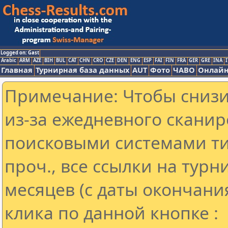
Logged on: Gast
Arabic
ARM
AZE
BIH
BUL
CAT
CHN
CRO
CZE
DEN
ENG
ESP
FAI
FIN
FRA
GER
GRE
INA
I
Главная
Турнирная база данных
AUT
Фото
ЧАВО
Онлайн
Примечание: Чтобы снизит
из-за ежедневного сканир
поисковыми системами ти
проч., все ссылки на тур
месяцев (с даты окончани
клика по данной кнопке :