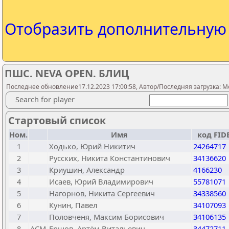
Отобразить дополнительну
ПШС. NEVA OPEN. БЛИЦ
Последнее обновление17.12.2023 17:00:58, Автор/Последняя загрузка: M
Search for player
Стартовый список
Ном.
Имя
код FID
1
Ходько, Юрий Никитич
24264717
2
Русских, Никита Константинович
34136620
3
Криушин, Александр
4166230
4
Исаев, Юрий Владимирович
55781071
5
Нагорнов, Никита Сергеевич
34338560
6
Кунин, Павел
34107093
7
Половченя, Максим Борисович
34106135
8
ACM
Ершов, Артём Витальевич
34472711