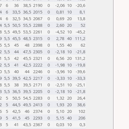
7
6
36
38,5
2190
0
-2,06
10
-20,6
4
6
33,5
36,5
2015
0
0,81
10
8,1
4
6
32,5
34,5
2067
0
0,69
20
13,8
4
5,5
50,5
55,5
2288
0
2,60
20
52
8
5,5
49,5
53,5
2261
0
-4,52
10
-45,2
9
5,5
45,5
48,5
2315
0
2,78
40
111,2
5
5,5
45
48
2398
0
1,55
40
62
2
5,5
44
47,5
2305
0
-2,18
10
-21,8
1
5,5
42
45,5
2321
0
6,56
20
131,2
2
5,5
41
42,5
2222
0
-1,98
10
-19,8
0
5,5
40
44
2246
0
-3,96
10
-39,6
9
5,5
39,5
42,5
2217
0
-3,33
10
-33,3
8
5,5
38
39,5
2171
0
-2,51
10
-25,1
3
5,5
36,5
39,5
2205
0
-2,18
10
-21,8
2
5
50,5
54,5
2283
0
1,32
20
26,4
2
5
44,5
49,5
2413
0
1,93
20
38,6
6
5
42,5
46
2374
0
5,10
20
102
9
5
41,5
45
2293
0
5,15
40
206
3
5
41
43,5
2367
0
0,03
10
0,3