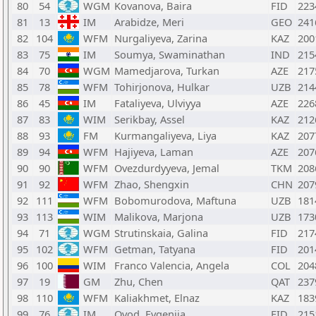
80
54
WGM
Kovanova, Baira
FID
223
81
13
IM
Arabidze, Meri
GEO
241
82
104
WFM
Nurgaliyeva, Zarina
KAZ
200
83
75
IM
Soumya, Swaminathan
IND
215
84
70
WGM
Mamedjarova, Turkan
AZE
217
85
78
WFM
Tohirjonova, Hulkar
UZB
214
86
45
IM
Fataliyeva, Ulviyya
AZE
226
87
83
WIM
Serikbay, Assel
KAZ
212
88
93
FM
Kurmangaliyeva, Liya
KAZ
207
89
94
WFM
Hajiyeva, Laman
AZE
207
90
90
WFM
Ovezdurdyyeva, Jemal
TKM
208
91
92
WFM
Zhao, Shengxin
CHN
207
92
111
WFM
Bobomurodova, Maftuna
UZB
181
93
113
WIM
Malikova, Marjona
UZB
173
94
71
WGM
Strutinskaia, Galina
FID
217
95
102
WFM
Getman, Tatyana
FID
201
96
100
WIM
Franco Valencia, Angela
COL
204
97
19
GM
Zhu, Chen
QAT
237
98
110
WFM
Kaliakhmet, Elnaz
KAZ
183
99
76
IM
Ovod, Evgenija
FID
215