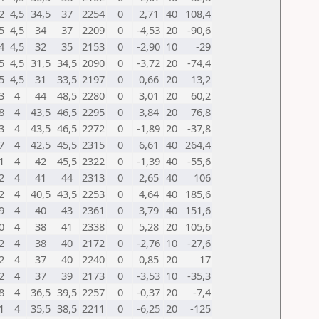
2
4,5
34,5
37
2254
0
2,71
40
108,4
5
4,5
34
37
2209
0
-4,53
20
-90,6
4
4,5
32
35
2153
0
-2,90
10
-29
5
4,5
31,5
34,5
2090
0
-3,72
20
-74,4
5
4,5
31
33,5
2197
0
0,66
20
13,2
3
4
44
48,5
2280
0
3,01
20
60,2
8
4
43,5
46,5
2295
0
3,84
20
76,8
3
4
43,5
46,5
2272
0
-1,89
20
-37,8
7
4
42,5
45,5
2315
0
6,61
40
264,4
1
4
42
45,5
2322
0
-1,39
40
-55,6
2
4
41
44
2313
0
2,65
40
106
2
4
40,5
43,5
2253
0
4,64
40
185,6
9
4
40
43
2361
0
3,79
40
151,6
0
4
38
41
2338
0
5,28
20
105,6
2
4
38
40
2172
0
-2,76
10
-27,6
2
4
37
40
2240
0
0,85
20
17
2
4
37
39
2173
0
-3,53
10
-35,3
8
4
36,5
39,5
2257
0
-0,37
20
-7,4
1
4
35,5
38,5
2211
0
-6,25
20
-125