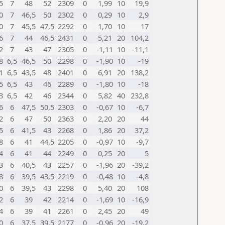
5
7
48
52
2309
0
1,99
10
19,9
0
7
46,5
50
2302
0
0,29
10
2,9
0
7
45,5
47,5
2292
0
1,70
10
17
6
7
44
46,5
2431
0
5,21
20
104,2
2
7
43
47
2305
0
-1,11
10
-11,1
8
6,5
46,5
50
2298
0
-1,90
10
-19
1
6,5
43,5
48
2401
0
6,91
20
138,2
5
6,5
43
46
2289
0
-1,80
10
-18
3
6,5
42
46
2344
0
5,82
40
232,8
6
6
47,5
50,5
2303
0
-0,67
10
-6,7
2
6
47
50
2363
0
2,20
20
44
5
6
41,5
43
2268
0
1,86
20
37,2
8
6
41
44,5
2205
0
-0,97
10
-9,7
4
6
41
44
2249
0
0,25
20
5
3
6
40,5
43
2257
0
-1,96
20
-39,2
8
6
39,5
43,5
2219
0
-0,48
10
-4,8
0
6
39,5
43
2298
0
5,40
20
108
2
6
39
42
2214
0
-1,69
10
-16,9
4
6
39
41
2261
0
2,45
20
49
0
6
37,5
39,5
2177
0
-0,96
20
-19,2