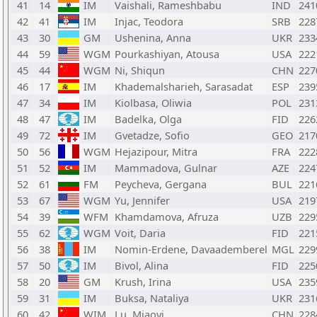
41
14
IM
Vaishali, Rameshbabu
IND
241
42
41
IM
Injac, Teodora
SRB
228
43
30
GM
Ushenina, Anna
UKR
233
44
59
WGM
Pourkashiyan, Atousa
USA
222
45
44
WGM
Ni, Shiqun
CHN
227
46
17
IM
Khademalsharieh, Sarasadat
ESP
239
47
34
IM
Kiolbasa, Oliwia
POL
231
48
47
IM
Badelka, Olga
FID
226
49
72
IM
Gvetadze, Sofio
GEO
217
50
56
WGM
Hejazipour, Mitra
FRA
222
51
52
IM
Mammadova, Gulnar
AZE
224
52
61
FM
Peycheva, Gergana
BUL
221
53
67
WGM
Yu, Jennifer
USA
219
54
39
WFM
Khamdamova, Afruza
UZB
229
55
62
WGM
Voit, Daria
FID
221
56
38
IM
Nomin-Erdene, Davaademberel
MGL
229
57
50
IM
Bivol, Alina
FID
225
58
20
GM
Krush, Irina
USA
235
59
31
IM
Buksa, Nataliya
UKR
231
60
42
WIM
Lu, Miaoyi
CHN
228