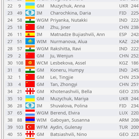
22
9
GM
Muzychuk, Anna
UKR
244
23
49
IM
Charochkina, Daria
FID
225
24
58
WGM
Priyanka, Nutakki
IND
222
25
18
GM
Zhu, Jiner
CHN
238
26
11
IM
Matnadze Bujiashvili, Ann
ESP
242
27
51
WIM
Nurmanova, Alua
KAZ
224
28
57
WGM
Rakshitta, Ravi
IND
222
29
2
GM
Ju, Wenjun
CHN
252
30
108
WCM
Lesbekova, Assel
KGZ
186
31
8
GM
Koneru, Humpy
IND
245
32
1
GM
Lei, Tingjie
CHN
253
33
4
GM
Tan, Zhongyi
CHN
251
34
21
GM
Khotenashvili, Bella
GEO
235
35
10
GM
Muzychuk, Mariya
UKR
244
36
28
IM
Shuvalova, Polina
FID
234
37
65
WGM
Berend, Elvira
LUX
220
38
88
WIM
Gaboyan, Susanna
ARM
208
39
103
WFM
Aydin, Gulenay
TUR
200
40
55
GM
Batsiashvili, Nino
GEO
223