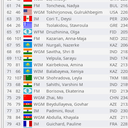
61
74
FM
Toncheva, Nadya
BUL
216
62
46
WGM
Tokhirjonova, Gulrukhbegim
USA
226
63
35
IM
Cori T., Deysi
PER
230
64
26
IM
Tsolakidou, Stavroula
GRE
234
65
97
WFM
Druzhinina, Olga
FID
205
66
101
FM
Kazarian, Anna-Maja
NED
202
67
95
WIM
Nurgali, Nazerke
KAZ
206
68
69
WGM
Savitha, Shri B
IND
218
69
112
Velpula, Sarayu
IND
174
70
81
WIM
Kairbekova, Amina
KAZ
213
71
66
WIM
Balabayeva, Xeniya
KAZ
220
72
107
WCM
Shohradova, Leyla
TKM
188
73
68
FM
Sahithi, Varshini M
IND
218
74
82
FM
Borisova, Ekaterina
FID
213
75
29
WGM
Zhai, Mo
CHN
234
76
79
WGM
Beydullayeva, Govhar
AZE
213
77
37
IM
Padmini, Rout
IND
230
78
84
WGM
Abdulla, Khayala
AZE
211
79
43
IM
Guichard, Pauline
FRA
228