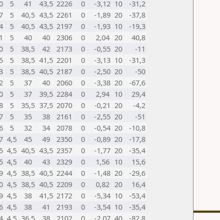
0
5
41
43,5
2226
0
-3,12
10
-31,2
7
5
40,5
43,5
2261
0
-1,89
20
-37,8
4
5
40,5
43,5
2197
0
-1,93
10
-19,3
1
5
40
40
2306
0
2,04
20
40,8
0
5
38,5
42
2173
0
-0,55
20
-11
5
5
38,5
41,5
2201
0
-3,13
10
-31,3
3
5
38,5
40,5
2187
0
-2,50
20
-50
2
5
37
40
2060
0
-3,38
20
-67,6
0
5
37
39,5
2284
0
2,94
10
29,4
8
5
35,5
37,5
2070
0
-0,21
20
-4,2
7
5
35
38
2161
0
-2,55
20
-51
6
5
32
34
2078
0
-0,54
20
-10,8
7
4,5
45
49
2350
0
-0,89
20
-17,8
5
4,5
40,5
43,5
2357
0
-1,77
20
-35,4
5
4,5
40
43
2329
0
1,56
10
15,6
9
4,5
38,5
40,5
2244
0
-1,48
20
-29,6
0
4,5
38,5
40,5
2209
0
0,82
20
16,4
9
4,5
38
41,5
2172
0
-5,34
10
-53,4
6
4,5
38
41
2193
0
-3,54
10
-35,4
4
4,5
36,5
38
2102
0
-2,07
40
-82,8