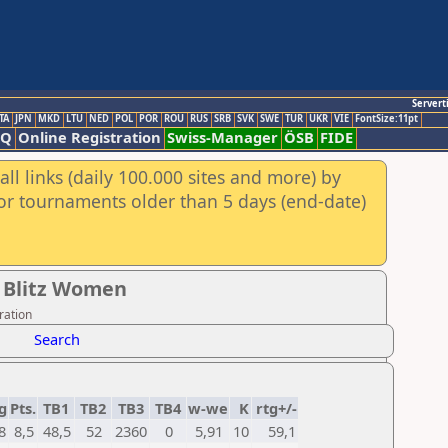
Servert
TA
JPN
MKD
LTU
NED
POL
POR
ROU
RUS
SRB
SVK
SWE
TUR
UKR
VIE
FontSize:11pt
AQ
Online Registration
Swiss-Manager
ÖSB
FIDE
ll links (daily 100.000 sites and more) by
for tournaments older than 5 days (end-date)
p Blitz Women
ration
Search
g
Pts.
TB1
TB2
TB3
TB4
w-we
K
rtg+/-
8
8,5
48,5
52
2360
0
5,91
10
59,1