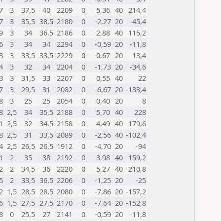
7
3
37,5
40
2209
0
5,36
40
214,4
7
3
35,5
38,5
2180
0
-2,27
20
-45,4
9
3
34
36,5
2186
0
2,88
40
115,2
6
3
34
34
2294
0
-0,59
20
-11,8
3
3
33,5
33,5
2229
0
0,67
20
13,4
4
3
32
34
2204
0
-1,73
20
-34,6
3
3
31,5
33
2207
0
0,55
40
22
7
3
29,5
31
2082
0
-6,67
20
-133,4
8
3
25
25
2054
0
0,40
20
8
8
2,5
34
35,5
2188
0
5,70
40
228
1
2,5
32
34,5
2158
0
4,49
40
179,6
8
2,5
31
33,5
2089
0
-2,56
40
-102,4
4
2,5
26,5
26,5
1912
0
-4,70
20
-94
1
2
35
38
2192
0
3,98
40
159,2
2
2
34,5
36
2220
0
5,27
40
210,8
5
2
33,5
36,5
2206
0
-1,25
20
-25
2
1,5
28,5
28,5
2080
0
-7,86
20
-157,2
6
1,5
27,5
27,5
2170
0
-7,64
20
-152,8
8
0
25,5
27
2141
0
-0,59
20
-11,8