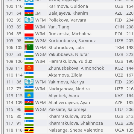
100
116
Karimova, Guldona
UZB
154
101
64
IM
Balajayeva, Khanim
AZE
220
102
99
WFM
Poliakova, Varvara
FID
204
103
89
WIM
Yan, Tianqi
CHN
208
104
85
WIM
Rudzinska, Michalina
POL
211
105
98
WGM
Kurbonboeva, Sarvinoz
UZB
205
106
105
WFM
Shohradova, Lala
TKM
198
107
53
WGM
Yakubbaeva, Nilufar
UZB
223
108
106
WIM
Hamrakulova, Yulduz
UZB
190
109
117
Zhunusbekova, Aimonchok
KGZ
144
110
114
Aktamova, Zilola
UZB
167
111
86
WFM
Yakimova, Mariya
FID
209
112
73
WIM
Nadirjanova, Nodira
UZB
216
113
115
Altynbek, Aiaru
KAZ
164
114
109
WFM
Allahverdiyeva, Ayan
AZE
185
115
96
WGM
Zaksaite, Salomeja
LTU
206
116
80
Khamrakulova, Iroda
UZB
213
117
91
Khamrakulova, Shakhnoza
UZB
208
118
118
Naisanga, Sheba Valentine
UGA
135