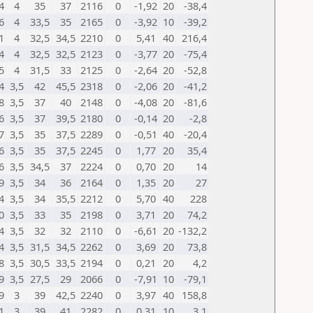
4
4
35
37
2116
0
-1,92
20
-38,4
6
4
33,5
35
2165
0
-3,92
10
-39,2
1
4
32,5
34,5
2210
0
5,41
40
216,4
4
4
32,5
32,5
2123
0
-3,77
20
-75,4
5
4
31,5
33
2125
0
-2,64
20
-52,8
4
3,5
42
45,5
2318
0
-2,06
20
-41,2
8
3,5
37
40
2148
0
-4,08
20
-81,6
6
3,5
37
39,5
2180
0
-0,14
20
-2,8
7
3,5
35
37,5
2289
0
-0,51
40
-20,4
6
3,5
35
37,5
2245
0
1,77
20
35,4
6
3,5
34,5
37
2224
0
0,70
20
14
9
3,5
34
36
2164
0
1,35
20
27
4
3,5
34
35,5
2212
0
5,70
40
228
0
3,5
33
35
2198
0
3,71
20
74,2
4
3,5
32
32
2110
0
-6,61
20
-132,2
4
3,5
31,5
34,5
2262
0
3,69
20
73,8
8
3,5
30,5
33,5
2194
0
0,21
20
4,2
9
3,5
27,5
29
2066
0
-7,91
10
-79,1
9
3
39
42,5
2240
0
3,97
40
158,8
1
3
39
41
2282
0
0,31
10
3,1