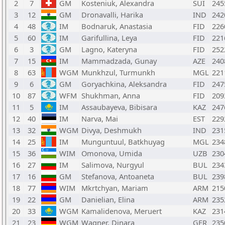
2
7
GM
Kosteniuk, Alexandra
SUI
245
3
12
GM
Dronavalli, Harika
IND
242
4
48
IM
Bodnaruk, Anastasia
FID
226
5
60
IM
Garifullina, Leya
FID
221
6
3
GM
Lagno, Kateryna
FID
252
7
15
IM
Mammadzada, Gunay
AZE
240
8
63
WGM
Munkhzul, Turmunkh
MGL
221
9
6
GM
Goryachkina, Aleksandra
FID
247
10
87
WFM
Shukhman, Anna
FID
209
11
5
IM
Assaubayeva, Bibisara
KAZ
247
12
40
IM
Narva, Mai
EST
229
13
32
WGM
Divya, Deshmukh
IND
231
14
25
IM
Munguntuul, Batkhuyag
MGL
234
15
36
WIM
Omonova, Umida
UZB
230
16
27
IM
Salimova, Nurgyul
BUL
234
17
16
GM
Stefanova, Antoaneta
BUL
239
18
77
WIM
Mkrtchyan, Mariam
ARM
215
19
22
GM
Danielian, Elina
ARM
235
20
33
WGM
Kamalidenova, Meruert
KAZ
231
21
23
WGM
Wagner, Dinara
GER
235