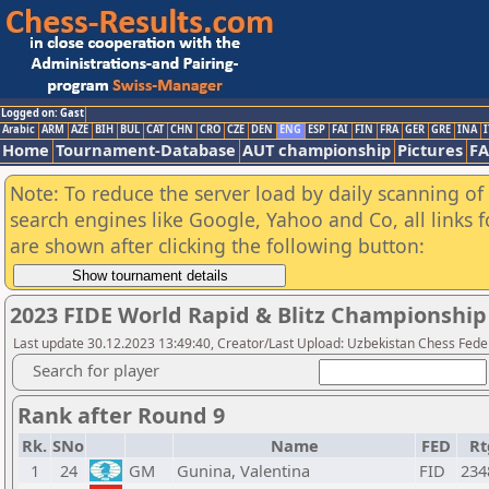
Logged on: Gast
Arabic
ARM
AZE
BIH
BUL
CAT
CHN
CRO
CZE
DEN
ENG
ESP
FAI
FIN
FRA
GER
GRE
INA
I
Home
Tournament-Database
AUT championship
Pictures
F
Note: To reduce the server load by daily scanning of a
search engines like Google, Yahoo and Co, all links 
are shown after clicking the following button:
2023 FIDE World Rapid & Blitz Championshi
Last update 30.12.2023 13:49:40, Creator/Last Upload: Uzbekistan Chess Fede
Search for player
Rank after Round 9
Rk.
SNo
Name
FED
Rt
1
24
GM
Gunina, Valentina
FID
234