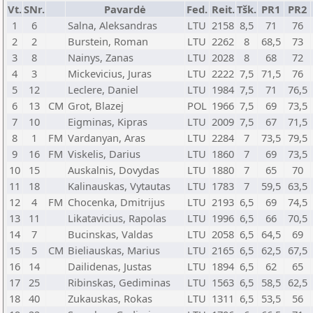
Vt.
SNr.
Pavardė
Fed.
Reit.
Tšk.
PR1
PR2
1
6
Salna, Aleksandras
LTU
2158
8,5
71
76
2
2
Burstein, Roman
LTU
2262
8
68,5
73
3
8
Nainys, Zanas
LTU
2028
8
68
72
4
3
Mickevicius, Juras
LTU
2222
7,5
71,5
76
5
12
Leclere, Daniel
LTU
1984
7,5
71
76,5
6
13
CM
Grot, Blazej
POL
1966
7,5
69
73,5
7
10
Eigminas, Kipras
LTU
2009
7,5
67
71,5
8
1
FM
Vardanyan, Aras
LTU
2284
7
73,5
79,5
9
16
FM
Viskelis, Darius
LTU
1860
7
69
73,5
10
15
Auskalnis, Dovydas
LTU
1880
7
65
70
11
18
Kalinauskas, Vytautas
LTU
1783
7
59,5
63,5
12
4
FM
Chocenka, Dmitrijus
LTU
2193
6,5
69
74,5
13
11
Likatavicius, Rapolas
LTU
1996
6,5
66
70,5
14
7
Bucinskas, Valdas
LTU
2058
6,5
64,5
69
15
5
CM
Bieliauskas, Marius
LTU
2165
6,5
62,5
67,5
16
14
Dailidenas, Justas
LTU
1894
6,5
62
65
17
25
Ribinskas, Gediminas
LTU
1563
6,5
58,5
62,5
18
40
Zukauskas, Rokas
LTU
1311
6,5
53,5
56