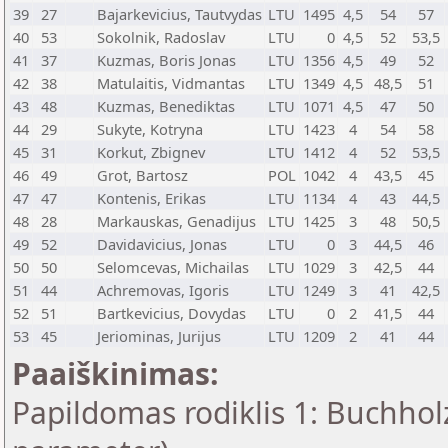
39
27
Bajarkevicius, Tautvydas
LTU
1495
4,5
54
57
40
53
Sokolnik, Radoslav
LTU
0
4,5
52
53,5
41
37
Kuzmas, Boris Jonas
LTU
1356
4,5
49
52
42
38
Matulaitis, Vidmantas
LTU
1349
4,5
48,5
51
43
48
Kuzmas, Benediktas
LTU
1071
4,5
47
50
44
29
Sukyte, Kotryna
LTU
1423
4
54
58
45
31
Korkut, Zbignev
LTU
1412
4
52
53,5
46
49
Grot, Bartosz
POL
1042
4
43,5
45
47
47
Kontenis, Erikas
LTU
1134
4
43
44,5
48
28
Markauskas, Genadijus
LTU
1425
3
48
50,5
49
52
Davidavicius, Jonas
LTU
0
3
44,5
46
50
50
Selomcevas, Michailas
LTU
1029
3
42,5
44
51
44
Achremovas, Igoris
LTU
1249
3
41
42,5
52
51
Bartkevicius, Dovydas
LTU
0
2
41,5
44
53
45
Jeriominas, Jurijus
LTU
1209
2
41
44
Paaiškinimas:
Papildomas rodiklis 1: Buchholz