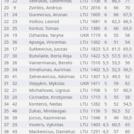
19
22
Sevrukas, Gediminas
LTU
1706
6
66,5
71
20
9
Zvirblis, Andrius
LTU
2016
6
66
70
21
24
Gurevicius, Arunas
LTU
1605
6
66
67,5
22
23
Volkov, Leonid
LTU
1681
6
62,5
66,5
23
35
Korkut, Tomas
LTU
1385
6
60
63,5
24
19
Ozhaiska, Yaryna
UKR
1719
6
55
58
25
36
Apsega, Vincentas
LTU
1362
6
51
54
26
17
Sutkevicius, Juozas
LTU
1823
5,5
61,5
65,5
27
30
Butvilaite, Berta Reja
LTU
1422
5,5
57,5
61,5
28
26
Vainermanas, Berelis
LTU
1510
5,5
53,5
56
29
34
Simeliunas, Aurimas
LTU
1402
5,5
52,5
56,5
30
41
Zalneravicius, Adomas
LTU
1307
5,5
49,5
52
31
32
Stepykin, Mykolai
UKR
1411
5
59
62
32
21
Michailovas, Ugnius
LTU
1706
5
57
60,5
33
20
Cicinadze, Kristijonas
LTU
1715
5
55
58
34
42
Kontenis, Nedas
LTU
1282
5
52
54,5
35
46
Zukas, Mindaugas
LTU
1156
5
50,5
52
36
39
Jocius, Kazimieras
LTU
1346
5
49
50,5
37
33
Voveris, Vykintas
LTU
1403
4,5
60,5
65
38
43
Mackevicius, Danielius
LTU
1251
4,5
57
60