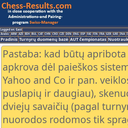
Logged on: Gast
Arabic
ARM
AZE
BIH
BUL
CAT
CHN
CRO
CZE
DEN
ENG
ESP
FAI
FIN
FRA
GER
GRE
INA
I
Pradinis
Turnyrų duomenų bazė
AUT čempionatas
Nuotrau
Pastaba: kad būtų apribota
apkrova dėl paieškos sistem
Yahoo and Co ir pan. veiklo
puslapių ir daugiau), skenu
dviejų savaičių (pagal turn
nuorodos rodomos tik sprag