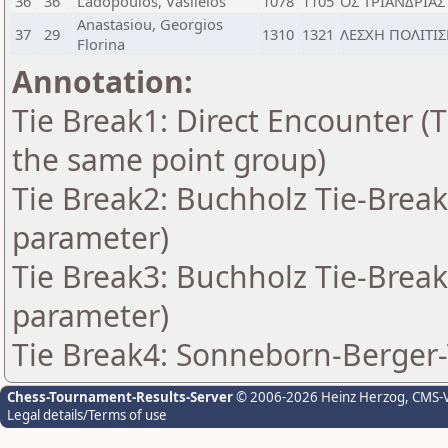
36
36
Ladopoulos, Vasileios
1078
1105
ΟΣ ΤΡΙΑΝΔΡΙΑΣ
Anastasiou, Georgios
37
29
1310
1321
ΛΕΣΧΗ ΠΟΛΙΤΙ
Florina
Annotation:
Tie Break1: Direct Encounter (T
the same point group)
Tie Break2: Buchholz Tie-Break
parameter)
Tie Break3: Buchholz Tie-Break
parameter)
Tie Break4: Sonneborn-Berger-
Chess-Tournament-Results-Server
© 2006-2026 Heinz Herzog
, CMS-
Legal details/Terms of use