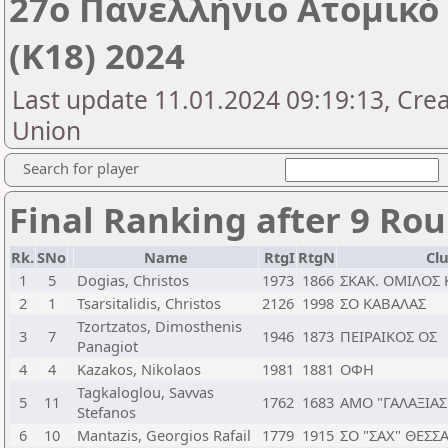
27o Πανελλήνιο Ατομικ
(Κ18) 2024
Last update 11.01.2024 09:19:13, Cre
Union
Search for player
Final Ranking after 9 Ro
Rk.
SNo
Name
RtgI
RtgN
Cl
1
5
Dogias, Christos
1973
1866
ΣΚΑΚ. ΟΜΙΛΟΣ 
2
1
Tsarsitalidis, Christos
2126
1998
ΣΟ ΚΑΒΑΛΑΣ
Tzortzatos, Dimosthenis
3
7
1946
1873
ΠΕΙΡΑΙΚΟΣ ΟΣ
Panagiot
4
4
Kazakos, Nikolaos
1981
1881
ΟΦΗ
Tagkaloglou, Savvas
5
11
1762
1683
ΑΜΟ "ΓΑΛΑΞΙΑΣ
Stefanos
6
10
Mantazis, Georgios Rafail
1779
1915
ΣΟ "ΣΑΧ" ΘΕΣΣ