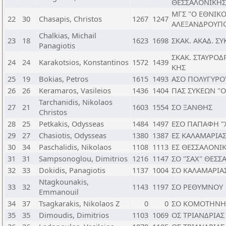
ΘΕΣΣΑΛΟΝΙΚΗΣ
ΜΓΣ "Ο ΕΘΝΙΚΟ
22
30
Chasapis, Christos
1267
1247
ΑΛΕΞΑΝΔΡΟΥΠ
Chalkias, Michail
23
18
1623
1698
ΣΚΑΚ. ΑΚΑΔ. Σ
Panagiotis
ΣΚΑΚ. ΣΤΑΥΡΟΔ
24
24
Karakotsios, Konstantinos
1572
1439
ΚΗΣ
25
19
Bokias, Petros
1615
1493
ΑΣΟ ΠΟΛΥΓΥΡΟ
26
26
Keramaros, Vasileios
1436
1404
ΠΑΣ ΣΥΚΕΩΝ "
Tarchanidis, Nikolaos
27
21
1603
1554
ΣΟ ΞΑΝΘΗΣ
Christos
28
25
Petkakis, Odysseas
1484
1497
ΕΣΟ ΠΑΠΑΦΗ "
29
27
Chasiotis, Odysseas
1380
1387
ΕΣ ΚΑΛΑΜΑΡΙΑ
30
34
Paschalidis, Nikolaos
1108
1113
ΕΣ ΘΕΣΣΑΛΟΝΙ
31
31
Sampsonoglou, Dimitrios
1216
1147
ΣΟ "ΣΑΧ" ΘΕΣΣ
32
33
Dokidis, Panagiotis
1137
1004
ΣΟ ΚΑΛΑΜΑΡΙΑ
Ntagkounakis,
33
32
1143
1197
ΣΟ ΡΕΘΥΜΝΟΥ
Emmanouil
34
37
Tsagkarakis, Nikolaos Z
0
0
ΣΟ ΚΟΜΟΤΗΝΗ
35
35
Dimoudis, Dimitrios
1103
1069
ΟΣ ΤΡΙΑΝΔΡΙΑΣ