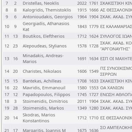
7
2
Dristellas, Neoklis
2022
1761
ΣΚΑΚΙΣΤΙΚΗ ΚΙ
8
8
Kalogridis, Themistoklis
1915
1666
ΑΣ ΘΕΣΣΑΛΟΝΙΚ
9
6
Antonioudakis, Georgios
1964
1904
ΣΚΑΚ. ΑΚΑΔ. Σ
Georgiadis, Athanasios
10
9
1843
1779
ΕΣ ΚΑΛΑΜΑΡΙΑ
Kat
11
13
Boutikos, Eleftherios
1712
1624
ΣΥΛΛΟΓΟΣ ΙΩΑ
ΣΚΑΚ. ΑΚΑΔ. Κ
12
23
Alepoudeas, Stylianos
1578
1728
"ΑΡΓΟΝΑΥΤΗΣ"
Minadakis, Andreas-
13
16
1691
1634
ΕΣΠ ΟΙ ΜΑΧΗΤ
Marios
ΠΣ ΣΥΝΟΙΚΙΣΜΟ
14
20
Charistes, Nikolaos
1606
1549
ΣΕΡΡΩΝ
15
15
Bantekas, Achilleas
1708
1633
ΣΚΑΚΙΣΤΙΚΗ ΚΙ
16
22
Mavridis, Emmanouil
1580
1553
ΟΑ ΧΑΝΙΩΝ
17
12
Papadopoulos, Filippos
1745
1727
ΕΝΩΣΗ ΑΘΛΟΠΑ
18
3
Stoimenidis, Dimitrios
2011
1904
ΣΚΑΚ. ΑΚΑΔ. Σ
19
28
Stoimenidis, Markos
1349
1280
ΣΚΑΚ. ΑΚΑΔ. Σ
Skodras, Marios
20
14
1712
1710
ΕΣ ΘΕΣΣΑΛΟΝΙ
Konstantinos
ΣΟ ΑΜΠΕΛΟΚΗ
21
17
Margaritis, Ioannis M
1675
1636