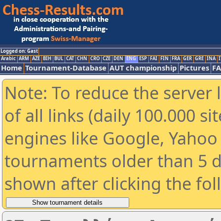
Logged on: Gast
Arabic
ARM
AZE
BIH
BUL
CAT
CHN
CRO
CZE
DEN
ENG
ESP
FAI
FIN
FRA
GER
GRE
INA
I
Home
Tournament-Database
AUT championship
Pictures
F
Note: To reduce the server 
of all links (daily 100.000 s
engines like Google, Yahoo a
tournaments older than 5 d
shown after clicking the fo