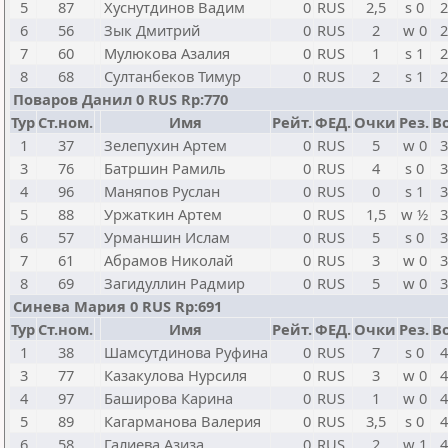
5
87
Хуснутдинов Вадим
0
RUS
2,5
s 0
2
6
56
Зык Дмитрий
0
RUS
2
w 0
2
7
60
Мулюкова Азалия
0
RUS
1
s 1
2
8
68
Султанбеков Тимур
0
RUS
2
s 1
2
Поваров Данил 0 RUS Rp:770
Тур
Ст.ном.
Имя
Рейт.
ФЕД.
Очки
Рез.
Bo
1
37
Зелепухин Артем
0
RUS
5
w 0
3
3
76
Батршин Рамиль
0
RUS
4
s 0
3
4
96
Маняпов Руслан
0
RUS
0
s 1
3
5
88
Уржаткин Артем
0
RUS
1,5
w ½
3
6
57
Урманшин Ислам
0
RUS
5
s 0
3
7
61
Абрамов Николай
0
RUS
3
w 0
3
8
69
Загидуллин Радмир
0
RUS
5
w 0
3
Синева Мария 0 RUS Rp:691
Тур
Ст.ном.
Имя
Рейт.
ФЕД.
Очки
Рез.
Bo
1
38
Шамсутдинова Руфина
0
RUS
7
s 0
4
3
77
Казакулова Нурсиля
0
RUS
3
w 0
4
4
97
Баширова Карина
0
RUS
1
w 0
4
5
89
Кагарманова Валерия
0
RUS
3,5
s 0
4
6
58
Галиева Азиза
0
RUS
2
w 1
4