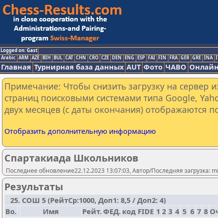
Logged on: Gast
Arabic
ARM
AZE
BIH
BUL
CAT
CHN
CRO
CZE
DEN
ENG
ESP
FAI
FIN
FRA
GER
GRE
INA
I
Главная
Турнирная база данных
AUT
Фото
ЧАВО
Онлайн
Примечание: Чтобы снизить загрузку на сервер и
страниц поисковыми системами типа Google, Yaho
двух месяцев (с даты окончания) отображаются по
Отобразить дополнительную информацию
Спартакиада Школьников
Последнее обновление22.12.2023 13:07:03, Автор/Последняя загрузка: mi
Результаты
25. СОШ 5 (РейтСр:1000, Доп1: 8,5 / Доп2: 4)
Bo.
Имя
Рейт.
ФЕД.
код FIDE
1
2
3
4
5
6
7
8
О