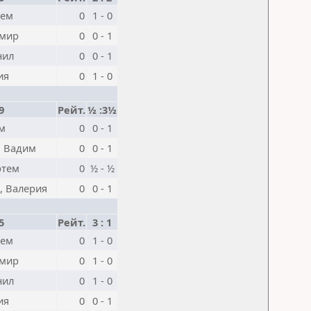
тем
0
1 - 0
амир
0
0 - 1
нил
0
0 - 1
ия
0
1 - 0
9
Рейт.
½ :3½
ем
0
0 - 1
, Вадим
0
0 - 1
ртем
0
½ - ½
, Валерия
0
0 - 1
5
Рейт.
3 : 1
тем
0
1 - 0
амир
0
1 - 0
нил
0
1 - 0
ия
0
0 - 1