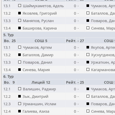
13.1
Шаймухаметов, Адель
0
-
Чумаков, Ар
13.2
Яковлев, Григорий
0
-
Баталлов, Д
13.3
Маняпов, Руслан
0
-
Поваров, Да
13.4
Баширова, Карина
0
-
Синева, Мар
5. Тур
Bo.
25
СОШ 5
Рейт.
-
27
СОШ 
13.1
Чумаков, Артем
0
-
Якупов, Арт
13.2
Баталлов, Дамир
0
-
Хуснутдинов
13.3
Поваров, Данил
0
-
Уржаткин, А
13.4
Синева, Мария
0
-
Кагарманова
6. Тур
Bo.
9
Лицей 12
Рейт.
-
25
СОШ 
12.1
Валишин, Радмир
0
-
Чумаков, Ар
12.2
Зык, Дмитрий
0
-
Баталлов, Д
12.3
Урманшин, Ислам
0
-
Поваров, Да
12.4
Галиева, Азиза
0
-
Синева, Мар