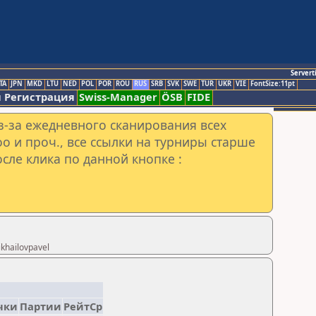
Servert
TA
JPN
MKD
LTU
NED
POL
POR
ROU
RUS
SRB
SVK
SWE
TUR
UKR
VIE
FontSize:11pt
 Регистрация
Swiss-Manager
ÖSB
FIDE
з-за ежедневного сканирования всех
o и проч., все ссылки на турниры старше
сле клика по данной кнопке :
khailovpavel
чки
Партии
РейтСр