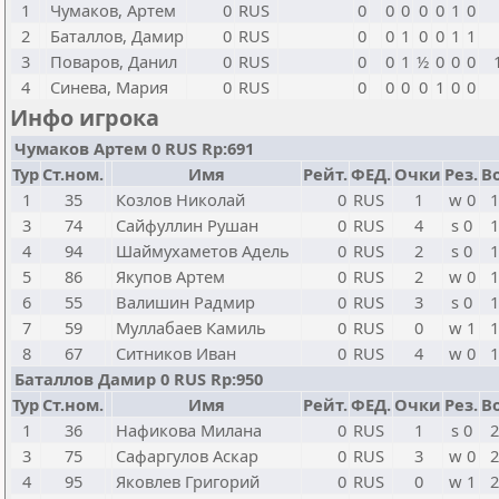
1
Чумаков, Артем
0
RUS
0
0
0
0
0
1
0
2
Баталлов, Дамир
0
RUS
0
0
1
0
0
1
1
3
Поваров, Данил
0
RUS
0
0
1
½
0
0
0
4
Синева, Мария
0
RUS
0
0
0
0
1
0
0
Инфо игрока
Чумаков Артем 0 RUS Rp:691
Тур
Ст.ном.
Имя
Рейт.
ФЕД.
Очки
Рез.
Bo
1
35
Козлов Николай
0
RUS
1
w 0
1
3
74
Сайфуллин Рушан
0
RUS
4
s 0
1
4
94
Шаймухаметов Адель
0
RUS
2
s 0
1
5
86
Якупов Артем
0
RUS
2
w 0
1
6
55
Валишин Радмир
0
RUS
3
s 0
1
7
59
Муллабаев Камиль
0
RUS
0
w 1
1
8
67
Ситников Иван
0
RUS
4
w 0
1
Баталлов Дамир 0 RUS Rp:950
Тур
Ст.ном.
Имя
Рейт.
ФЕД.
Очки
Рез.
Bo
1
36
Нафикова Милана
0
RUS
1
s 0
2
3
75
Сафаргулов Аскар
0
RUS
3
w 0
2
4
95
Яковлев Григорий
0
RUS
0
w 1
2