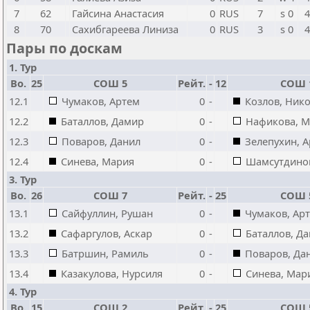
7
62
Гайсина Анастасия
0
RUS
7
s 0
4
8
70
Сахибгареева Линиза
0
RUS
3
s 0
4
Пары по доскам
1. Тур
Bo.
25
СОШ 5
Рейт.
-
12
СОШ 
12.1
Чумаков, Артем
0
-
Козлов, Ник
12.2
Баталлов, Дамир
0
-
Нафикова, М
12.3
Поваров, Данил
0
-
Зелепухин, 
12.4
Синева, Мария
0
-
Шамсутдинов
3. Тур
Bo.
26
СОШ 7
Рейт.
-
25
СОШ 
13.1
Сайфуллин, Рушан
0
-
Чумаков, Ар
13.2
Сафаргулов, Аскар
0
-
Баталлов, Д
13.3
Батршин, Рамиль
0
-
Поваров, Да
13.4
Казакулова, Нурсиля
0
-
Синева, Мар
4. Тур
Bo.
15
СОШ 2
Рейт.
-
25
СОШ 