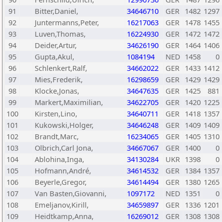
91
Bitter,Daniel,
34646710
GER
1482
1297
92
Juntermanns,Peter,
16217063
GER
1478
1455
93
Luven,Thomas,
16224930
GER
1472
1472
94
Deider,Artur,
34626190
GER
1464
1406
95
Gupta,Akul,
1084194
NED
1458
0
96
Schlenkert,Ralf,
34662022
GER
1433
1412
97
Mies,Frederik,
16298659
GER
1429
1429
98
Klocke,Jonas,
34647635
GER
1425
881
99
Markert,Maximilian,
34622705
GER
1420
1225
100
Kirsten,Lino,
34640711
GER
1418
1357
101
Kukowski,Holger,
34646248
GER
1409
1409
102
Brandt,Marc,
16234065
GER
1405
1310
103
Olbrich,Carl Jona,
34667067
GER
1400
0
104
Ablohina,Inga,
34130284
UKR
1398
0
105
Hofmann,André,
34614532
GER
1384
1357
106
Beyerle,Gregor,
34614494
GER
1380
1265
107
Van Basten,Giovanni,
1097172
NED
1351
0
108
Emeljanov,Kirill,
34659897
GER
1336
1201
109
Heidtkamp,Anna,
16269012
GER
1308
1308