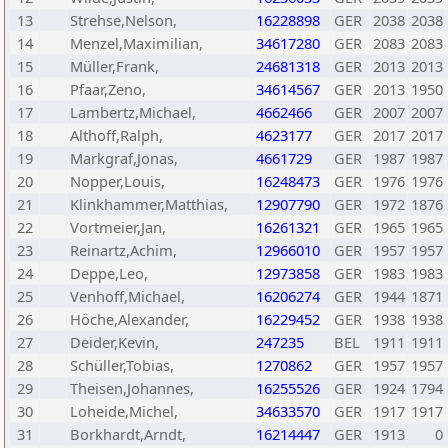
13
Strehse,Nelson,
16228898
GER
2038
2038
14
Menzel,Maximilian,
34617280
GER
2083
2083
15
Müller,Frank,
24681318
GER
2013
2013
16
Pfaar,Zeno,
34614567
GER
2013
1950
17
Lambertz,Michael,
4662466
GER
2007
2007
18
Althoff,Ralph,
4623177
GER
2017
2017
19
Markgraf,Jonas,
4661729
GER
1987
1987
20
Nopper,Louis,
16248473
GER
1976
1976
21
Klinkhammer,Matthias,
12907790
GER
1972
1876
22
Vortmeier,Jan,
16261321
GER
1965
1965
23
Reinartz,Achim,
12966010
GER
1957
1957
24
Deppe,Leo,
12973858
GER
1983
1983
25
Venhoff,Michael,
16206274
GER
1944
1871
26
Höche,Alexander,
16229452
GER
1938
1938
27
Deider,Kevin,
247235
BEL
1911
1911
28
Schüller,Tobias,
1270862
GER
1957
1957
29
Theisen,Johannes,
16255526
GER
1924
1794
30
Loheide,Michel,
34633570
GER
1917
1917
31
Borkhardt,Arndt,
16214447
GER
1913
0