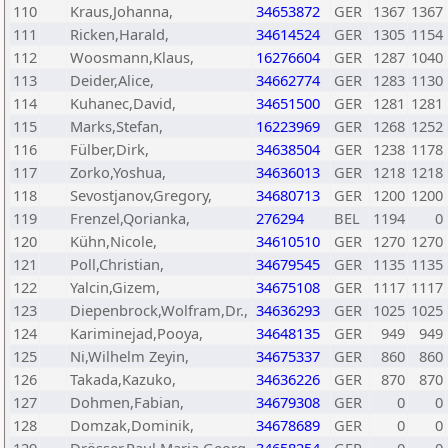
110
Kraus,Johanna,
34653872
GER
1367
1367
111
Ricken,Harald,
34614524
GER
1305
1154
112
Woosmann,Klaus,
16276604
GER
1287
1040
113
Deider,Alice,
34662774
GER
1283
1130
114
Kuhanec,David,
34651500
GER
1281
1281
115
Marks,Stefan,
16223969
GER
1268
1252
116
Fülber,Dirk,
34638504
GER
1238
1178
117
Zorko,Yoshua,
34636013
GER
1218
1218
118
Sevostjanov,Gregory,
34680713
GER
1200
1200
119
Frenzel,Qorianka,
276294
BEL
1194
0
120
Kühn,Nicole,
34610510
GER
1270
1270
121
Poll,Christian,
34679545
GER
1135
1135
122
Yalcin,Gizem,
34675108
GER
1117
1117
123
Diepenbrock,Wolfram,Dr.,
34636293
GER
1025
1025
124
Kariminejad,Pooya,
34648135
GER
949
949
125
Ni,Wilhelm Zeyin,
34675337
GER
860
860
126
Takada,Kazuko,
34636226
GER
870
870
127
Dohmen,Fabian,
34679308
GER
0
0
128
Domzak,Dominik,
34678689
GER
0
0