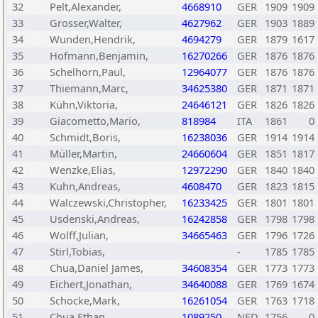
32
Pelt,Alexander,
4668910
GER
1909
1909
33
Grosser,Walter,
4627962
GER
1903
1889
34
Wunden,Hendrik,
4694279
GER
1879
1617
35
Hofmann,Benjamin,
16270266
GER
1876
1876
36
Schelhorn,Paul,
12964077
GER
1876
1876
37
Thiemann,Marc,
34625380
GER
1871
1871
38
Kühn,Viktoria,
24646121
GER
1826
1826
39
Giacometto,Mario,
818984
ITA
1861
0
40
Schmidt,Boris,
16238036
GER
1914
1914
41
Müller,Martin,
24660604
GER
1851
1817
42
Wenzke,Elias,
12972290
GER
1840
1840
43
Kuhn,Andreas,
4608470
GER
1823
1815
44
Walczewski,Christopher,
16233425
GER
1801
1801
45
Usdenski,Andreas,
16242858
GER
1798
1798
46
Wolff,Julian,
34665463
GER
1796
1726
47
Stirl,Tobias,
-
1785
1785
48
Chua,Daniel James,
34608354
GER
1773
1773
49
Eichert,Jonathan,
34640088
GER
1769
1674
50
Schocke,Mark,
16261054
GER
1763
1718
51
Chua,Ethan,
1089250
NED
1756
0