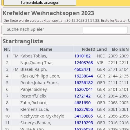
Krefelder Weihnachtsopen 2023
Die Seite wurde zuletzt aktualisiert am 30.12.2023 21:51:33, Ersteller/Letzte
Suche nach Spieler
Startrangliste
Nr.
Name
FideID
Land
Elo
EloN
1
FM
Kabos,Tobias,
1010182
NED
2309
2309
2
Ngo,Quang Thai,
12403768
VIE
2211
2211
3
FM
Blasek,Ralph,
4602471
GER
2171
2104
4
Klaska,Philipp Leon,
16238044
GER
2144
2135
5
Reuter,Julian-Frank,
16256182
GER
2111
2111
6
Panjer,Sidney,
16207041
GER
2101
2101
7
Restorff,Felix,
1272142
GER
2094
2068
8
Zahn,Richard,
4681690
GER
2068
2005
9
Klemenz,Luca,
16227956
GER
2061
2061
10
Nezhyvenko,Mykhaylo,
34139885
GER
2056
2056
11
Skoerys,Fabian,
16219295
GER
2016
2016
12
Wilde,Justin,
16236033
GER
2039
2039