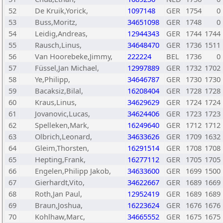
52
De Kruik,Yorick,
1097148
GER
1754
0
53
Buss,Moritz,
34651098
GER
1748
0
54
Leidig,Andreas,
12944343
GER
1744
1744
55
Rausch,Linus,
34648470
GER
1736
1511
56
Van Hoorebeke,Jimmy,
222224
BEL
1736
0
57
Füssel,Jan Michael,
12997889
GER
1732
1702
58
Ye,Philipp,
34646787
GER
1730
1730
59
Bacaksiz,Bilal,
16208404
GER
1728
1728
60
Kraus,Linus,
34629629
GER
1724
1724
61
Jovanovic,Lucas,
34624406
GER
1723
1723
62
Spelleken,Mark,
16249640
GER
1712
1712
63
Olbrich,Leonard,
34633626
GER
1709
1632
64
Gleim,Thorsten,
16291514
GER
1708
1708
65
Hepting,Frank,
16277112
GER
1705
1705
66
Engelen,Philipp Jakob,
34633600
GER
1699
1500
67
Gierhardt,Vito,
34622667
GER
1689
1669
68
Roth,Jan Paul,
12952419
GER
1689
1689
69
Braun,Joshua,
16223624
GER
1676
1676
70
Kohlhaw,Marc,
34665552
GER
1675
1675