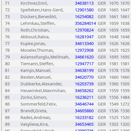
71
Kirchner,Emil,
34638113
GER
1670
1670
72
Spelleken,Hans-Gerd,
12901580
GER
1665
1647
73
Dückers,Benedikt,
16254082
GER
1661
1661
74
Lehmkau,Steffen,
356284014
GER
1659
1638
75
Roth,Christian,
12970824
GER
1659
1659
76
Abboud,Rabia,
16281047
GER
1648
1648
77
Kupke,Jonas,
34613340
GER
1626
1626
78
Moseler,Thomas,
12972908
GER
1625
1625
79
Aslansofuoglu,Melihsah,
34661620
GER
1695
1695
80
Tiemann,Steffen,
12947717
GER
1581
1581
81
Kamps,Manuel,
34638199
GER
1578
1578
82
Beiden,Manuel,
34620770
GER
1660
1660
83
Dubberke,Alexander,
16203739
GER
1560
1505
84
Heuwinkel,Maximilian,
34658262
GER
1559
1559
85
Zorko,Simon,
16236211
GER
1556
1484
86
Sommerfeld,Felix,
34646744
GER
1549
1272
87
Brandt,Greta,
34605860
GER
1536
1536
88
Rades,Andreas,
16233182
GER
1525
1520
89
Vasylieva,Kira,
34653465
GER
1502
1320
90
Fernschild,Ulrich,
12990736
GER
1487
1296