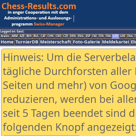
Logged on: Gast
Arabic
ARM
AZE
BIH
BUL
CAT
CHN
CRO
CZE
DEN
ENG
ESP
FAI
FIN
FRA
GER
GRE
INA
I
Home
TurnierDB
Meisterschaft
Foto-Galerie
Meldekartei
El
Hinweis: Um die Serverbel
tägliche Durchforsten aller 
Seiten und mehr) von Goog
reduzieren, werden bei alle
seit 5 Tagen beendet sind d
folgenden Knopf angezeigt