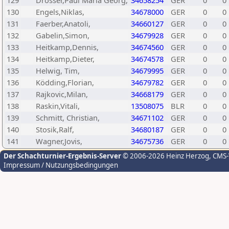
129
Drösser,Paul Maria Georg,
34658254
GER
0
0
130
Engels,Niklas,
34678000
GER
0
0
131
Faerber,Anatoli,
34660127
GER
0
0
132
Gabelin,Simon,
34679928
GER
0
0
133
Heitkamp,Dennis,
34674560
GER
0
0
134
Heitkamp,Dieter,
34674578
GER
0
0
135
Helwig, Tim,
34679995
GER
0
0
136
Ködding,Florian,
34679782
GER
0
0
137
Rajkovic,Milan,
34668179
GER
0
0
138
Raskin,Vitali,
13508075
BLR
0
0
139
Schmitt, Christian,
34671102
GER
0
0
140
Stosik,Ralf,
34680187
GER
0
0
141
Wagner,Jovis,
34675736
GER
0
0
Der Schachturnier-Ergebnis-Server
© 2006-2026 Heinz Herzog
, CMS
Impressum / Nutzungsbedingungen