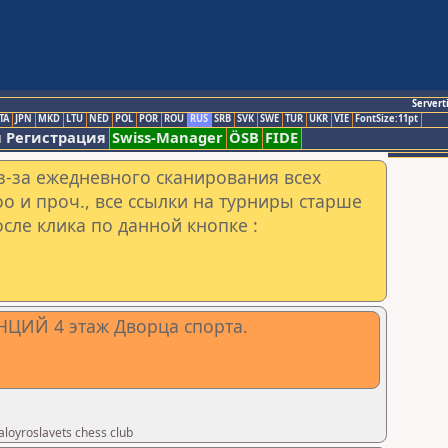
Servert
TA
JPN
MKD
LTU
NED
POL
POR
ROU
RUS
SRB
SVK
SWE
TUR
UKR
VIE
FontSize:11pt
 Регистрация
Swiss-Manager
ÖSB
FIDE
з-за ежедневного сканирования всех
o и проч., все ссылки на турниры старше
сле клика по данной кнопке :
ЦИЙ 4 этаж Дворца спорта.
oyroslavets chess club