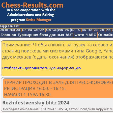
Logged on: Gast
Arabic
ARM
AZE
BIH
BUL
CAT
CHN
CRO
CZE
DEN
ENG
ESP
FAI
FIN
FRA
GER
GRE
INA
I
Главная
Турнирная база данных
AUT
Фото
ЧАВО
Онлайн
Примечание: Чтобы снизить загрузку на сервер и
страниц поисковыми системами типа Google, Yaho
двух месяцев (с даты окончания) отображаются по
Отобразить дополнительную информацию
ТУРНИР ПРОХОДИТ В ЗАЛЕ ДЛЯ ПРЕСС-КОНФЕРЕН
РЕГИСТРАЦИЯ 16.00. - 16.15.
НАЧАЛО 1 ТУРА 16.30.
Rozhdestvenskiy blitz 2024
Последнее обновление03.01.2024 18:05:54, Автор/Последняя загрузка: Mal