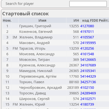
Search for player
Стартовый список
Ном.
Имя
ИН
код FIDE
Рейт
1
Гришин, Григорий
13255
4127080
2
Коженков, Евгений
568
4197011
3
IM
Желнин, Владимир
511
4105567
4
Макович, Андрей
570
24195995
5
FM
Тарасов, Игорь
13259
4120256
6
Моисеев, Александр
565
4161548
7
Мовсесян, Тигран
369
54126665
8
Кузенков, Александр
26367
34107689
9
Мамедов, Николай
26365
24105341
10
Перевезенцев, Артём
17760
54144329
11
Торкин, Павел
88160
34257136
12
Чернобровкин, Аркадий
283189
4102150
13
Торосян, Давид
39865
24289469
14
Широков, Сергей
574
24102571
15
FM
Желнин, Юрий
13254
4180739