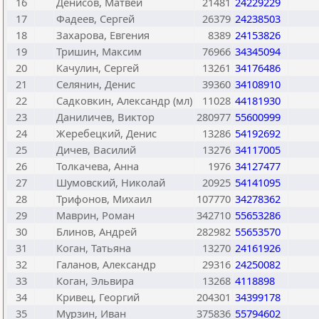
16
Денисов, Матвей
21481
24229229
17
Фадеев, Сергей
26379
24238503
18
Захарова, Евгения
8389
24153826
19
Тришин, Максим
76966
34345094
20
Качулин, Сергей
13261
34176486
21
Селянин, Денис
39360
34108910
22
Садковкин, Александр (мл)
11028
44181930
23
Даниличев, Виктор
280977
55600999
24
Жеребецкий, Денис
13286
54192692
25
Дичев, Василий
13276
34117005
26
Толкачева, Анна
1976
34127477
27
Шумовский, Николай
20925
54141095
28
Трифонов, Михаил
107770
34278362
29
Маврин, Роман
342710
55653286
30
Блинов, Андрей
282982
55653570
31
Коган, Татьяна
13270
24161926
32
Галанов, Александр
29316
24250082
33
Коган, Эльвира
13268
4118898
34
Кривец, Георгий
204301
34399178
35
Мурзин, Иван
375836
55794602