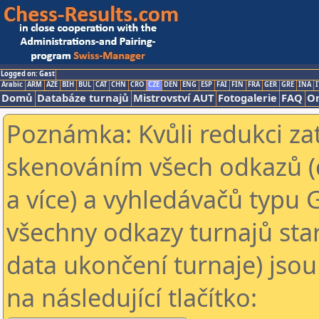
Logged on: Gast
Arabic
ARM
AZE
BIH
BUL
CAT
CHN
CRO
CZE
DEN
ENG
ESP
FAI
FIN
FRA
GER
GRE
INA
I
Domů
Databáze turnajů
Mistrovství AUT
Fotogalerie
FAQ
On
Poznámka: Kvůli redukci za
skenováním všech odkazů (
a více) a vyhledávačů typu 
všechny odkazy turnajů star
data ukončení turnaje) jsou
na následující tlačítko: