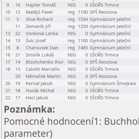
9
16
Hajzler Tomáš
NIG
0
SŠOŘS Trmice
10
12
Matějů Pavel
reg
1100
SPŠ Resslova
11
5
Sliva Richard
reg
1534
Gymnázium Jateční
11
Zemaník Jiří
reg
1250
Gymnázium Jateční
13
22
Vonková Lenka
NIG
0
Gymnázium Jateční
14
13
Šulc Josef
reg
1100
Gymnázium Jateční
15
8
Charousek Dan
reg
1485
Gymnázium Jateční
16
21
Smolík Lukáš
NIG
0
SŠOŘS Trmice
17
14
Bloshchenko Ihor
NIG
0
SPŠ Resslova
18
15
Calvitti Marcello
NIG
0
SŠOŘS Trmice
20
Němeček Martin
NIG
0
SPŠ Resslova
20
19
Kernal Jakub
NIG
0
Gymnázium Šmejkala
21
18
Husák Michal
NIG
0
SŠOŘS Trmice
22
17
Hecl Jakub
NIG
0
SŠOŘS Trmice
Poznámka:
Pomocné hodnocení1: Buchholz 
parameter)