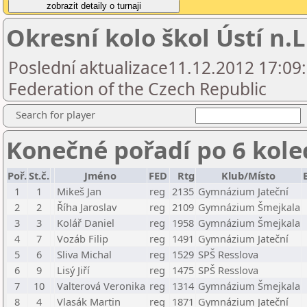
Okresní kolo škol Ústí n.L
Poslední aktualizace11.12.2012 17:09
Federation of the Czech Republic
Search for player
Konečné pořadí po 6 kole
Poř.
St.č.
Jméno
FED
Rtg
Klub/Místo
1
1
Mikeš Jan
reg
2135
Gymnázium Jateční
2
2
Říha Jaroslav
reg
2109
Gymnázium Šmejkala
3
3
Kolář Daniel
reg
1958
Gymnázium Šmejkala
4
7
Vozáb Filip
reg
1491
Gymnázium Jateční
5
6
Sliva Michal
reg
1529
SPŠ Resslova
6
9
Lisý Jiří
reg
1475
SPŠ Resslova
7
10
Valterová Veronika
reg
1314
Gymnázium Šmejkala
8
4
Vlasák Martin
reg
1871
Gymnázium Jateční