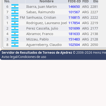
No.
Nombre
FIDE-ID
FED
Elo
6
Ibarra, Juan Martin
146650
ARG
2281
7
Sabao, Raimundo
101567
ARG
2227
5
FM
Sanhueza, Cristian
116815
ARG
2222
1
Rodriguez, Laureano Joel
117854
ARG
2219
2
Perez Cascella, Julio
101699
ARG
2177
4
Abramor, Franco
181633
ARG
2138
3
Mizzau, Pablo
151483
ARG
2128
8
Aguerreberry, Claudio
102504
ARG
2050
Servidor de Resultados de Torneos de Ajedrez
© 2006-2026 Heinz H
Aviso legal/Condiciones de uso