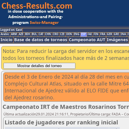
Logged on: Gast
Arabic
ARM
AZE
BIH
BUL
CAT
CHN
CRO
CZE
DEN
ENG
ESP
FAI
FIN
FRA
GER
GRE
INA
I
Inicio
Base de datos de torneos
Campeonato AUT
Imágenes
Nota: Para reducir la carga del servidor en los esc
todos los torneos finalizados hace más de 2 semanas
Desde el 3 de Enero de 2024 al día 28 del mes en cu
Complejo Cultural Atlas, situado en la calle Mitre 
Internacional de Ajedrez válido al ELO FIDE que en
del Ajedrez rosarino.
Campeonato IRT de Maestros Rosarinos Torn
Última actualización29.01.2024 21:16:11, Propietario/Última carga: FADA – C
Listado de jugadores por ranking inicial