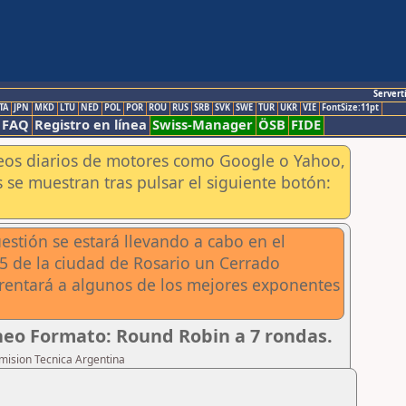
Servert
TA
JPN
MKD
LTU
NED
POL
POR
ROU
RUS
SRB
SVK
SWE
TUR
UKR
VIE
FontSize:11pt
FAQ
Registro en línea
Swiss-Manager
ÖSB
FIDE
aneos diarios de motores como Google o Yahoo,
 se muestran tras pulsar el siguiente botón:
estión se estará llevando a cabo en el
645 de la ciudad de Rosario un Cerrado
frentará a algunos de los mejores exponentes
eo Formato: Round Robin a 7 rondas.
omision Tecnica Argentina