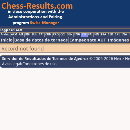
Logged on: Gast
Arabic
ARM
AZE
BIH
BUL
CAT
CHN
CRO
CZE
DEN
ENG
ESP
FAI
FIN
FRA
GER
GRE
INA
I
Inicio
Base de datos de torneos
Campeonato AUT
Imágenes
Record not found
Servidor de Resultados de Torneos de Ajedrez
© 2006-2026 Heinz H
Aviso legal/Condiciones de uso