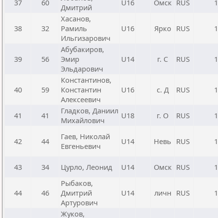
37
60
U16
Омск
RUS
1
Дмитрий
Хасанов,
38
32
Рамиль
U16
Ярко
RUS
1
Ильгизарович
Абубакиров,
39
56
Эмир
U14
г. С
RUS
1
Эльдарович
Константинов,
40
59
Константин
U16
с. Д
RUS
1
Алексеевич
Гладков, Даниил
41
41
U18
г. О
RUS
1
Михайлович
Гаев, Николай
42
44
U14
Невь
RUS
1
Евгеньевич
43
34
Цурло, Леонид
U14
Омск
RUS
1
Рыбаков,
44
46
Дмитрий
U14
личн
RUS
1
Артурович
Жуков,