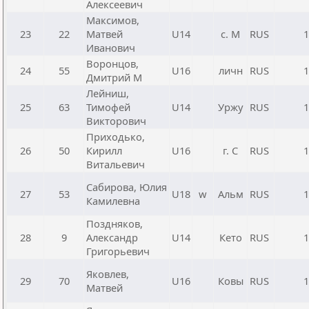
Алексеевич
Максимов,
23
22
Матвей
U14
с. М
RUS
1
Иванович
Воронцов,
24
55
U16
личн
RUS
1
Дмитрий М
Лейниш,
25
63
Тимофей
U14
Уржу
RUS
1
Викторович
Приходько,
26
50
Кирилл
U16
г. С
RUS
1
Витальевич
Сабирова, Юлия
27
53
U18
w
Альм
RUS
1
Камилевна
Поздняков,
28
9
Александр
U14
Кето
RUS
1
Григорьевич
Яковлев,
29
70
U16
Ковы
RUS
1
Матвей