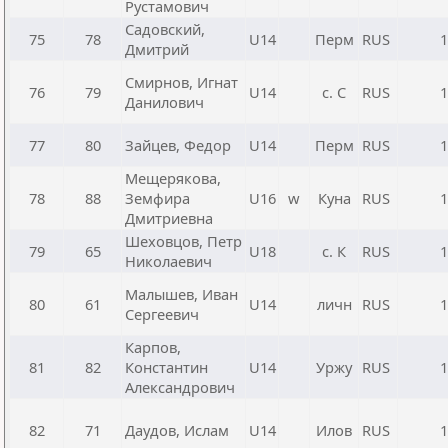
Рустамович
Садовский,
75
78
U14
Перм
RUS
1
Дмитрий
Смирнов, Игнат
76
79
U14
с. С
RUS
1
Данилович
77
80
Зайцев, Федор
U14
Перм
RUS
1
Мещерякова,
78
88
Земфира
U16
w
Куна
RUS
1
Дмитриевна
Шеховцов, Петр
79
65
U18
с. К
RUS
1
Николаевич
Малышев, Иван
80
61
U14
личн
RUS
1
Сергеевич
Карпов,
81
82
Константин
U14
Уржу
RUS
1
Александрович
82
71
Даудов, Ислам
U14
Илов
RUS
1