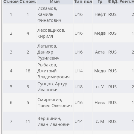
Ст.ном
Ст.ном.
Имя
Тип
пол
Гр
ФЕД.
Рейт.
Исламов,
1
1
Камиль
U16
Нефт
RUS
2
Финатович
Лесовщиков,
2
4
U16
Медв
RUS
1
Кирилл
Латыпов,
3
2
Данияр
U16
Акта
RUS
2
Рузилевич
Рыбаков,
4
18
Дмитрий
U14
Медв
RUS
1
Владимирович
Сунцов, Артур
5
3
U18
п. У
RUS
2
Иванович
Смирнягин,
6
5
U16
Невь
RUS
1
Павел Олегович
Вершинин,
7
11
U14
с. М
RUS
1
Иван Иванович