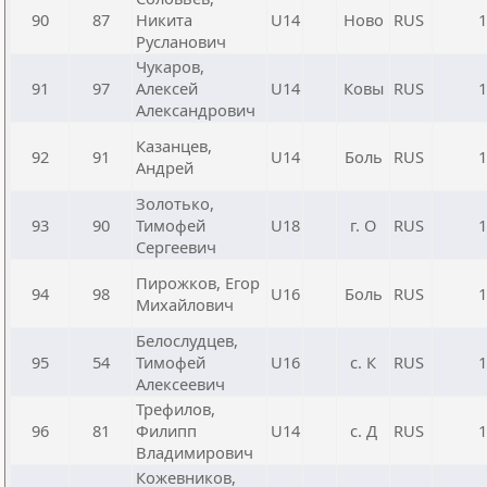
90
87
Никита
U14
Ново
RUS
1
Русланович
Чукаров,
91
97
Алексей
U14
Ковы
RUS
1
Александрович
Казанцев,
92
91
U14
Боль
RUS
1
Андрей
Золотько,
93
90
Тимофей
U18
г. О
RUS
1
Сергеевич
Пирожков, Егор
94
98
U16
Боль
RUS
1
Михайлович
Белослудцев,
95
54
Тимофей
U16
с. К
RUS
1
Алексеевич
Трефилов,
96
81
Филипп
U14
с. Д
RUS
1
Владимирович
Кожевников,