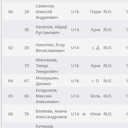
Семенов,
60
29
Алексей
U16
Перм
RUS
1
Андреевич
Хасанов, Айдар
30
U14
Куна
RUS
1
Рустамович
Никитин, Егор
62
33
U14
с. Д
RUS
1
Вячеславович
Мингажев,
73
Тимур
U16
Куна
RUS
1
Тимурович
Мокрушин,
64
67
U16
г. О
RUS
1
Даниил
Колдомов,
65
66
Максим
U14
Боль
RUS
1
Алексеевич
Валеева, Алина
66
76
U14
w
Илов
RUS
1
Александровна
Кучеров,