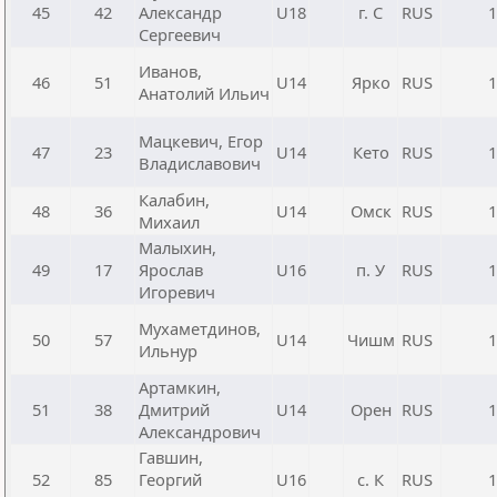
45
42
Александр
U18
г. С
RUS
1
Сергеевич
Иванов,
46
51
U14
Ярко
RUS
1
Анатолий Ильич
Мацкевич, Егор
47
23
U14
Кето
RUS
1
Владиславович
Калабин,
48
36
U14
Омск
RUS
1
Михаил
Малыхин,
49
17
Ярослав
U16
п. У
RUS
1
Игоревич
Мухаметдинов,
50
57
U14
Чишм
RUS
1
Ильнур
Артамкин,
51
38
Дмитрий
U14
Орен
RUS
1
Александрович
Гавшин,
52
85
Георгий
U16
с. К
RUS
1