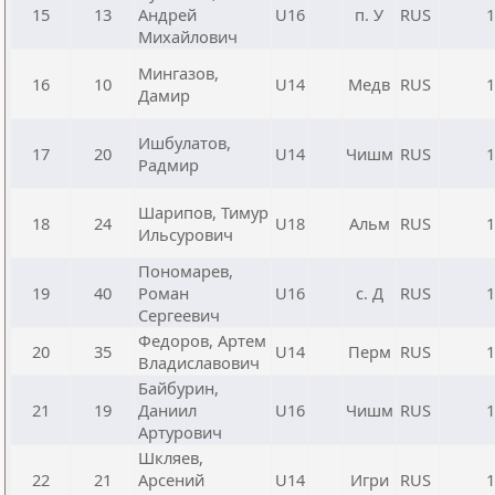
15
13
Андрей
U16
п. У
RUS
1
Михайлович
Мингазов,
16
10
U14
Медв
RUS
1
Дамир
Ишбулатов,
17
20
U14
Чишм
RUS
1
Радмир
Шарипов, Тимур
18
24
U18
Альм
RUS
1
Ильсурович
Пономарев,
19
40
Роман
U16
с. Д
RUS
1
Сергеевич
Федоров, Артем
20
35
U14
Перм
RUS
1
Владиславович
Байбурин,
21
19
Даниил
U16
Чишм
RUS
1
Артурович
Шкляев,
22
21
Арсений
U14
Игри
RUS
1