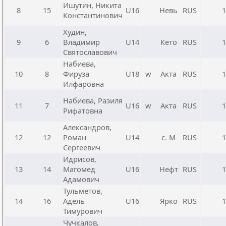
Ишутин, Никита
8
15
U16
Невь
RUS
1
Константинович
Худин,
9
6
Владимир
U14
Кето
RUS
1
Святославович
Набиева,
10
8
Фируза
U18
w
Акта
RUS
1
Илфаровна
Набиева, Разиля
11
7
U16
w
Акта
RUS
1
Рифатовна
Александров,
12
12
Роман
U14
с. М
RUS
1
Сергеевич
Идрисов,
13
14
Магомед
U16
Нефт
RUS
1
Адамович
Тульметов,
14
16
Адель
U16
Ярко
RUS
1
Тимурович
Чучкалов,