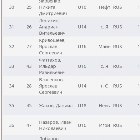
Яковенко,
30
25
Никита
U16
Нефт
RUS
1
Дмитриевич
Лепихин,
31
26
Андриан
U14
с. Я
RUS
1
Витальевич
Кривошеев,
32
77
Ярослав
U16
Майн
RUS
1
Сергеевич
Фаттахов,
33
43
Ильдар
U16
с. Я
RUS
1
Равильевич
Власенков,
34
28
Ярослав
U14
г. С
RUS
1
Сергеевич
35
45
Жаков, Даниил
U18
Невь
RUS
1
Назаров, Иван
36
47
U16
Игри
RUS
1
Николаевич
Лобанов,