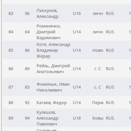
Пискунов,
83
96
U16
личн
RUS
1
Александр
Романенко,
84
64
Дмитрий
U14
личн
RUS
1
Вадимович
Коте, Александр
85
86
Владимир
U14
Ново
RUS
1
Жерар
Рейзь, Дмитрий
86
89
U14
г. С
RUS
1
Анатольевич
Фоминых, Иван
87
83
U14
с. С
RUS
1
Николаевич
88
92
Катаев, Федор
U14
Перм
RUS
1
Кулешов,
89
94
Алескандр
U18
Ковы
RUS
1
Павлович
Соловьев,