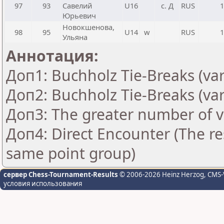
97
93
Савелий
U16
с. Д
RUS
1
Юрьевич
Новокшенова,
98
95
U14
w
RUS
1
Ульяна
Аннотация:
Доп1: Buchholz Tie-Breaks (var
Доп2: Buchholz Tie-Breaks (var
Доп3: The greater number of vic
Доп4: Direct Encounter (The res
same point group)
сервер Chess-Tournament-Results
© 2006-2026 Heinz Herzog
, CMS-
условия использования