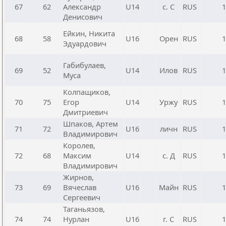
67
62
Александр
U14
с. С
RUS
1
Денисович
Ейкин, Никита
68
58
U16
Орен
RUS
1
Эдуардович
Габибулаев,
69
52
U14
Илов
RUS
1
Муса
Колпащиков,
70
75
Егор
U14
Уржу
RUS
1
Дмитриевич
Шпаков, Артем
71
72
U16
личн
RUS
1
Владимирович
Королев,
72
68
Максим
U14
с. Д
RUS
1
Владимирович
Жирнов,
73
69
Вячеслав
U16
Майн
RUS
1
Сергеевич
Таганьязов,
74
74
Нурлан
U16
г. С
RUS
1