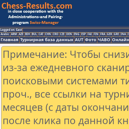
Logged on: Gast
Arabic
ARM
AZE
BIH
BUL
CAT
CHN
CRO
CZE
DEN
ENG
ESP
FAI
FIN
FRA
GER
GRE
INA
I
Главная
Турнирная база данных
AUT
Фото
ЧАВО
Онлайн
Примечание: Чтобы снизи
из-за ежедневного скани
поисковыми системами ти
проч., все ссылки на тур
месяцев (с даты окончан
после клика по данной кн