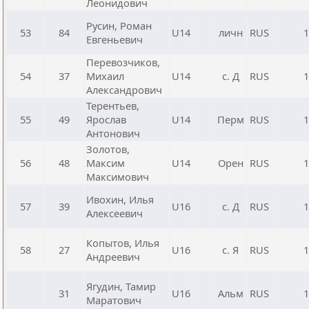
Леонидович
Русин, Роман
53
84
U14
личн
RUS
1
Евгеньевич
Перевозчиков,
54
37
Михаил
U14
с. Д
RUS
1
Александрович
Терентьев,
55
49
Ярослав
U14
Перм
RUS
1
Антонович
Золотов,
56
48
Максим
U14
Орен
RUS
1
Максимович
Ивохин, Илья
57
39
U16
с. Д
RUS
1
Алексеевич
Копытов, Илья
58
27
U16
с. Я
RUS
1
Андреевич
Ягудин, Тамир
31
U16
Альм
RUS
1
Маратович