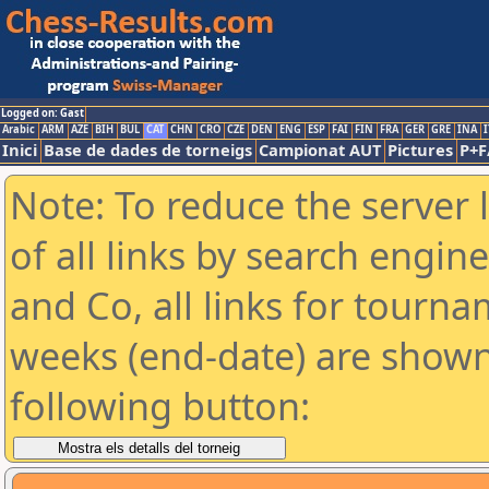
Logged on: Gast
Arabic
ARM
AZE
BIH
BUL
CAT
CHN
CRO
CZE
DEN
ENG
ESP
FAI
FIN
FRA
GER
GRE
INA
I
Inici
Base de dades de torneigs
Campionat AUT
Pictures
P+F
Note: To reduce the server 
of all links by search engin
and Co, all links for tourn
weeks (end-date) are shown 
following button: