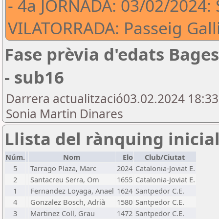
- 4a JORNADA: 03/02/2024:
VILATORRADA: Passeig Gallifa
Fase prèvia d'edats Bage
- sub16
Darrera actualització03.02.2024 18:3
Sonia Martin Dinares
Llista del rànquing inicia
Núm.
Nom
Elo
Club/Ciutat
5
Tarrago Plaza, Marc
2024
Catalonia-Joviat E.
2
Santacreu Serra, Om
1655
Catalonia-Joviat E.
1
Fernandez Loyaga, Anael
1624
Santpedor C.E.
4
Gonzalez Bosch, Adrià
1580
Santpedor C.E.
3
Martinez Coll, Grau
1472
Santpedor C.E.